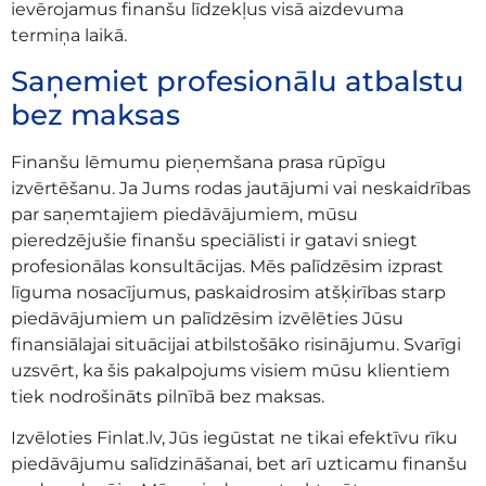
ievērojamus finanšu līdzekļus visā aizdevuma
termiņa laikā.
Saņemiet profesionālu atbalstu
bez maksas
Finanšu lēmumu pieņemšana prasa rūpīgu
izvērtēšanu. Ja Jums rodas jautājumi vai neskaidrības
par saņemtajiem piedāvājumiem, mūsu
pieredzējušie finanšu speciālisti ir gatavi sniegt
profesionālas konsultācijas. Mēs palīdzēsim izprast
līguma nosacījumus, paskaidrosim atšķirības starp
piedāvājumiem un palīdzēsim izvēlēties Jūsu
finansiālajai situācijai atbilstošāko risinājumu. Svarīgi
uzsvērt, ka šis pakalpojums visiem mūsu klientiem
tiek nodrošināts pilnībā bez maksas.
Izvēloties Finlat.lv, Jūs iegūstat ne tikai efektīvu rīku
piedāvājumu salīdzināšanai, bet arī uzticamu finanšu