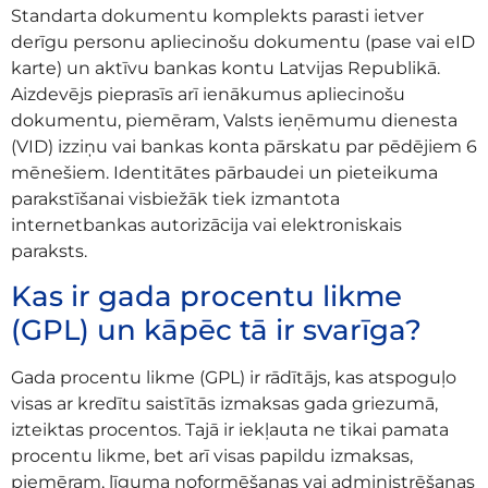
Standarta dokumentu komplekts parasti ietver
derīgu personu apliecinošu dokumentu (pase vai eID
karte) un aktīvu bankas kontu Latvijas Republikā.
Aizdevējs pieprasīs arī ienākumus apliecinošu
dokumentu, piemēram, Valsts ieņēmumu dienesta
(VID) izziņu vai bankas konta pārskatu par pēdējiem 6
mēnešiem. Identitātes pārbaudei un pieteikuma
parakstīšanai visbiežāk tiek izmantota
internetbankas autorizācija vai elektroniskais
paraksts.
Kas ir gada procentu likme
(GPL) un kāpēc tā ir svarīga?
Gada procentu likme (GPL) ir rādītājs, kas atspoguļo
visas ar kredītu saistītās izmaksas gada griezumā,
izteiktas procentos. Tajā ir iekļauta ne tikai pamata
procentu likme, bet arī visas papildu izmaksas,
piemēram, līguma noformēšanas vai administrēšanas