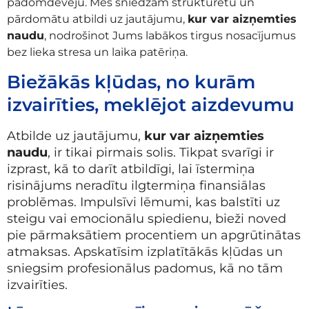
padomdevēju. Mēs sniedzam strukturētu un
pārdomātu atbildi uz jautājumu,
kur var aizņemties
naudu
, nodrošinot Jums labākos tirgus nosacījumus
bez lieka stresa un laika patēriņa.
Biežākās kļūdas, no kurām
izvairīties, meklējot aizdevumu
Atbilde uz jautājumu,
kur var aizņemties
naudu
, ir tikai pirmais solis. Tikpat svarīgi ir
izprast, kā to darīt atbildīgi, lai īstermiņa
risinājums neradītu ilgtermiņa finansiālas
problēmas. Impulsīvi lēmumi, kas balstīti uz
steigu vai emocionālu spiedienu, bieži noved
pie pārmaksātiem procentiem un apgrūtinātas
atmaksas. Apskatīsim izplatītākās kļūdas un
sniegsim profesionālus padomus, kā no tām
izvairīties.