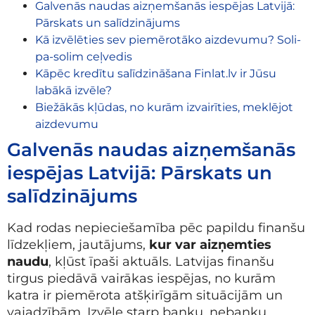
Galvenās naudas aizņemšanās iespējas Latvijā:
Pārskats un salīdzinājums
Kā izvēlēties sev piemērotāko aizdevumu? Soli-
pa-solim ceļvedis
Kāpēc kredītu salīdzināšana Finlat.lv ir Jūsu
labākā izvēle?
Biežākās kļūdas, no kurām izvairīties, meklējot
aizdevumu
Galvenās naudas aizņemšanās
iespējas Latvijā: Pārskats un
salīdzinājums
Kad rodas nepieciešamība pēc papildu finanšu
līdzekļiem, jautājums,
kur var aizņemties
naudu
, kļūst īpaši aktuāls. Latvijas finanšu
tirgus piedāvā vairākas iespējas, no kurām
katra ir piemērota atšķirīgām situācijām un
vajadzībām. Izvēle starp banku, nebanku