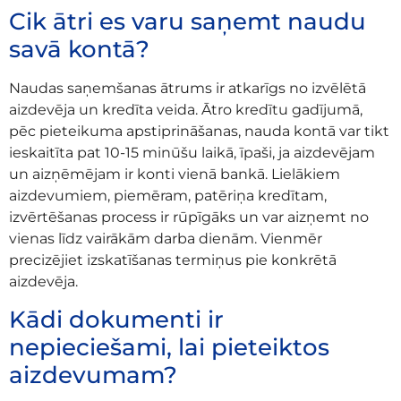
Cik ātri es varu saņemt naudu
savā kontā?
Naudas saņemšanas ātrums ir atkarīgs no izvēlētā
aizdevēja un kredīta veida. Ātro kredītu gadījumā,
pēc pieteikuma apstiprināšanas, nauda kontā var tikt
ieskaitīta pat 10-15 minūšu laikā, īpaši, ja aizdevējam
un aizņēmējam ir konti vienā bankā. Lielākiem
aizdevumiem, piemēram, patēriņa kredītam,
izvērtēšanas process ir rūpīgāks un var aizņemt no
vienas līdz vairākām darba dienām. Vienmēr
precizējiet izskatīšanas termiņus pie konkrētā
aizdevēja.
Kādi dokumenti ir
nepieciešami, lai pieteiktos
aizdevumam?