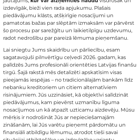
jautājums,
kur var aizņemties naudu
visdrošāk un
izdevīgāk, bieži vien rada apjukumu. Plašais
piedāvājumu klāsts, atšķirīgie nosacījumi un
pamatotas bažas par slēptām izmaksām var pārvērst
šo procesu par sarežģītu un laikietilpīgu uzdevumu,
radot nedrošību par pareizā lēmuma pieņemšanu.
Lai sniegtu Jums skaidrību un pārliecību, esam
sagatavojuši pilnvērtīgu ceļvedi 2026. gadam, kas
palīdzēs Jums profesionāli orientēties Latvijas finanšu
tirgū. Šajā rakstā mēs detalizēti apskatīsim visas
pieejamās iespējas – no tradicionālajām bankām līdz
nebanku kreditoriem un citiem alternatīviem
risinājumiem. Jūs uzzināsiet, kā objektīvi salīdzināt
piedāvājumus, kam pievērst uzmanību līguma
nosacījumos un kā atpazīt uzticamu aizdevēju. Mūsu
mērķis ir nodrošināt Jūs ar nepieciešamajām
zināšanām, lai Jūs varētu pieņemt pārdomātu un
finansiāli atbildīgu lēmumu, atrodot tieši savai
situācijai atbilstošāko un izdevīgāko variantu.