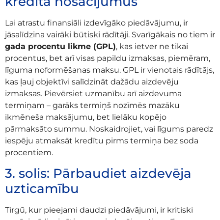
kredīta nosacījumus
Lai atrastu finansiāli izdevīgāko piedāvājumu, ir
jāsalīdzina vairāki būtiski rādītāji. Svarīgākais no tiem ir
gada procentu likme (GPL)
, kas ietver ne tikai
procentus, bet arī visas papildu izmaksas, piemēram,
līguma noformēšanas maksu. GPL ir vienotais rādītājs,
kas ļauj objektīvi salīdzināt dažādu aizdevēju
izmaksas. Pievērsiet uzmanību arī aizdevuma
termiņam – garāks termiņš nozīmēs mazāku
ikmēneša maksājumu, bet lielāku kopējo
pārmaksāto summu. Noskaidrojiet, vai līgums paredz
iespēju atmaksāt kredītu pirms termiņa bez soda
procentiem.
3. solis: Pārbaudiet aizdevēja
uzticamību
Tirgū, kur pieejami daudzi piedāvājumi, ir kritiski