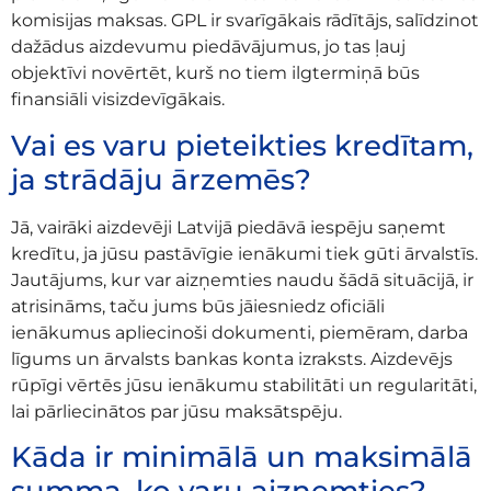
komisijas maksas. GPL ir svarīgākais rādītājs, salīdzinot
dažādus aizdevumu piedāvājumus, jo tas ļauj
objektīvi novērtēt, kurš no tiem ilgtermiņā būs
finansiāli visizdevīgākais.
Vai es varu pieteikties kredītam,
ja strādāju ārzemēs?
Jā, vairāki aizdevēji Latvijā piedāvā iespēju saņemt
kredītu, ja jūsu pastāvīgie ienākumi tiek gūti ārvalstīs.
Jautājums, kur var aizņemties naudu šādā situācijā, ir
atrisināms, taču jums būs jāiesniedz oficiāli
ienākumus apliecinoši dokumenti, piemēram, darba
līgums un ārvalsts bankas konta izraksts. Aizdevējs
rūpīgi vērtēs jūsu ienākumu stabilitāti un regularitāti,
lai pārliecinātos par jūsu maksātspēju.
Kāda ir minimālā un maksimālā
summa, ko varu aizņemties?