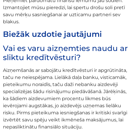
Pieņemiet pārdomātu finanšu lēmumu jau šodien.
Izmantojiet mūsu pieredzi, lai spertu drošu soli pretī
savu mērķu sasniegšanai ar uzticamu partneri sev
blakus.
Biežāk uzdotie jautājumi
Vai es varu aizņemties naudu ar
sliktu kredītvēsturi?
Aizņemšanās ar sabojātu kredītvēsturi ir apgrūtināta,
taču ne neiespējama. Lielākā daļa banku, visticamāk,
pieteikumu noraidīs, taču daži nebanku aizdevēji
specializējas šādu risinājumu piedāvāšanā. Jārēķinās,
ka šādiem aizdevumiem procentu likmes būs
ievērojami augstākas, jo aizdevējs uzņemas lielāku
risku. Pirms pieteikuma iesniegšanas ir kritiski svarīgi
izvērtēt savu spēju veikt ikmēneša maksājumus, lai
nepasliktinātu finansiālo situāciju.