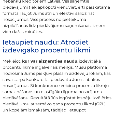
nebanku kreditoriem Latvijā. Visi saņemtie
piedāvājumi tiek apkopoti vienuviet, ērti pārskatāmā
formātā, ļaujot Jums ātri un efektīvi salīdzināt
nosacījumus. Viss process no pieteikuma
aizpildīšanas līdz piedāvājumu saņemšanai aizņem
vien dažas minūtes.
Ietaupiet naudu: Atrodiet
izdevīgāko procentu likmi
Meklējot,
kur var aizņemties naudu
, izdevīgākā
procentu likme ir galvenais mērķis. Mūsu platforma
nodrošina Jums piekļuvi plašam aizdevēju lokam, kas
savā starpā konkurē, lai piedāvātu Jums labākos
nosacījumus. Šī konkurence veicina procentu likmju
samazināšanos un elastīgāku līguma nosacījumu
piedāvāšanu. Rezultātā Jūs iegūstat iespēju izvēlēties
piedāvājumu ar zemāko gada procentu likmi (GPL)
un kopējām izmaksām, tādējādi ietaupot