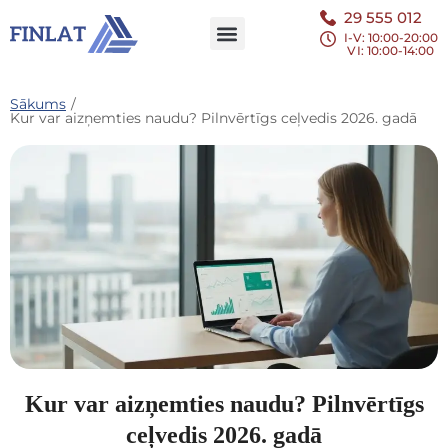
29 555 012
I-V: 10:00-20:00
VI
: 10:00-14:00
Sākums
/
Kur var aizņemties naudu? Pilnvērtīgs ceļvedis 2026. gadā
Kur var aizņemties naudu? Pilnvērtīgs
ceļvedis 2026. gadā