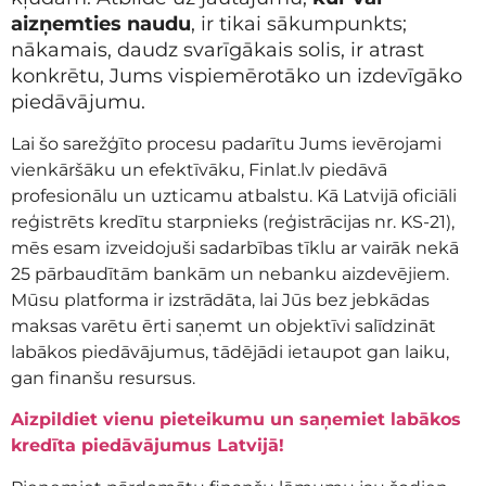
aizņemties naudu
, ir tikai sākumpunkts;
nākamais, daudz svarīgākais solis, ir atrast
konkrētu, Jums vispiemērotāko un izdevīgāko
piedāvājumu.
Lai šo sarežģīto procesu padarītu Jums ievērojami
vienkāršāku un efektīvāku, Finlat.lv piedāvā
profesionālu un uzticamu atbalstu. Kā Latvijā oficiāli
reģistrēts kredītu starpnieks (reģistrācijas nr. KS-21),
mēs esam izveidojuši sadarbības tīklu ar vairāk nekā
25 pārbaudītām bankām un nebanku aizdevējiem.
Mūsu platforma ir izstrādāta, lai Jūs bez jebkādas
maksas varētu ērti saņemt un objektīvi salīdzināt
labākos piedāvājumus, tādējādi ietaupot gan laiku,
gan finanšu resursus.
Aizpildiet vienu pieteikumu un saņemiet labākos
kredīta piedāvājumus Latvijā!