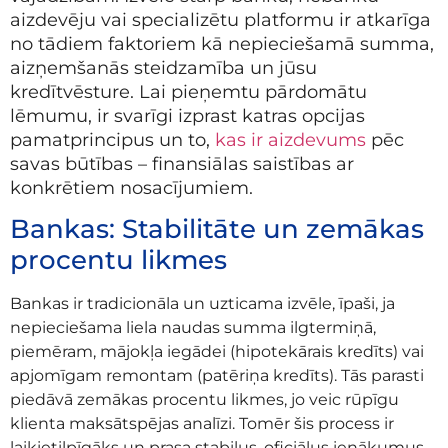
aizdevēju vai specializētu platformu ir atkarīga
no tādiem faktoriem kā nepieciešamā summa,
aizņemšanās steidzamība un jūsu
kredītvēsture. Lai pieņemtu pārdomātu
lēmumu, ir svarīgi izprast katras opcijas
pamatprincipus un to,
kas ir aizdevums
pēc
savas būtības – finansiālas saistības ar
konkrētiem nosacījumiem.
Bankas: Stabilitāte un zemākas
procentu likmes
Bankas ir tradicionāla un uzticama izvēle, īpaši, ja
nepieciešama liela naudas summa ilgtermiņā,
piemēram, mājokļa iegādei (hipotekārais kredīts) vai
apjomīgam remontam (patēriņa kredīts). Tās parasti
piedāvā zemākas procentu likmes, jo veic rūpīgu
klienta maksātspējas analīzi. Tomēr šis process ir
laikietilpīgāks un prasa stabilus, oficiālus ienākumus