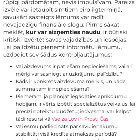
rūpīgi pārdomātam, nevis impulsīvam. Pareiza
izvēle var ietaupīt simtiem eiro ilgtermiņā,
savukārt sasteigts lēmums var radīt
nevajadzīgu finansiālo slogu. Pirms sākat
meklēt,
kur var aizņemties naudu
, ir būtiski
kritiski izvērtēt savas vajadzības un iespējas.
Lai palīdzētu pieņemt informētu lēmumu,
uzdodiet sev šādus kontroljautājumus:
Vai aizdevums ir patiešām nepieciešams, vai arī
mērķi var sasniegt ar uzkrājumu palīdzību?
Kāds ir konkrēts aizdevuma mērķis, un kāda
summa tam ir nepieciešama?
Piemēram, ja plānojat iegādāties aprīkojumu
hobijam, ir vērts izpētīt specializētus veikalus, lai
precīzi noteiktu budžetu; iedvesmai var kalpot
tādi resursi kā
Vse za Lov in Prosti Čas
.
Vai esmu pārliecināts par savu ienākumu
stabilitāti visā kredīta atmaksas periodā?