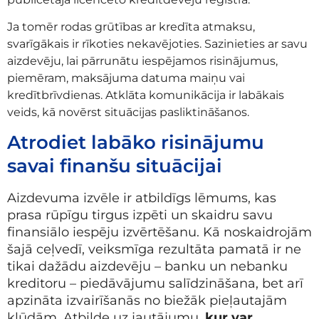
Ja tomēr rodas grūtības ar kredīta atmaksu,
svarīgākais ir rīkoties nekavējoties. Sazinieties ar savu
aizdevēju, lai pārrunātu iespējamos risinājumus,
piemēram, maksājuma datuma maiņu vai
kredītbrīvdienas. Atklāta komunikācija ir labākais
veids, kā novērst situācijas pasliktināšanos.
Atrodiet labāko risinājumu
savai finanšu situācijai
Aizdevuma izvēle ir atbildīgs lēmums, kas
prasa rūpīgu tirgus izpēti un skaidru savu
finansiālo iespēju izvērtēšanu. Kā noskaidrojām
šajā ceļvedī, veiksmīga rezultāta pamatā ir ne
tikai dažādu aizdevēju – banku un nebanku
kreditoru – piedāvājumu salīdzināšana, bet arī
apzināta izvairīšanās no biežāk pieļautajām
kļūdām. Atbilde uz jautājumu,
kur var