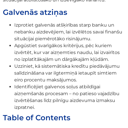
Galvenās atziņas
Izprotiet galvenās atšķirības starp banku un
nebanku aizdevējiem, lai izvēlētos savai finanšu
situācijai piemērotāko risinājumu.
Apgūstiet svarīgākos kritērijus, pēc kuriem
izvērtēt, kur var aizņemties naudu, lai izvairītos
no izplatītākajām un dārgākajām kļūdām.
Uzziniet, kā sistemātiska kredītu piedāvājumu
salīdzināšana var ilgtermiņā ietaupīt simtiem
eiro procentu maksājumos.
Identificējiet galvenos soļus atbildīgai
aizņemšanās procesam – no patieso vajadzību
izvērtēšanas līdz pilnīgu aizdevuma izmaksu
izpratnei.
Table of Contents