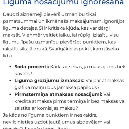
Līguma nosacījumu ignorēšana
Daudzi aizņēmēji pievērš uzmanību tikai
pamatsummai un ikmēneša maksājumam, ignorējot
līguma detaļas. Šī ir kritiska kļūda, kas var dārgi
maksāt. Vienmēr veltiet laiku, lai rūpīgi izlasītu visu
līgumu, īpašu uzmanību pievēršot punktiem, kas
rakstīti sīkajā drukā. Svarīgākie aspekti, kam jāseko
līdzi:
Soda procenti:
Kādas ir sekas, ja maksājums tiek
kavēts?
Līguma grozījumu izmaksas:
Vai par atmaksas
grafika maiņu būs jāmaksā papildus?
Pirmstermiņa atmaksas nosacījumi:
Vai
kredīta atmaksa pirms termiņa ir bez maksas vai
saistīta ar komisijas maksu?
Ja kāds no līguma punktiem ir neskaidrs,
nevilcinieties uzdot jautājumus aizdevējam vai
piesaistīt finanšu konsultantu.