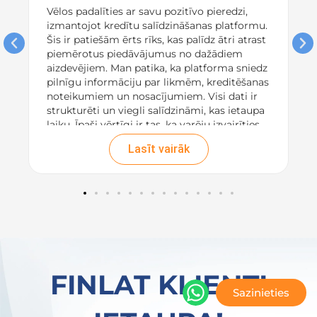
Vēlos padalīties ar savu pozitīvo pieredzi,
izmantojot kredītu salīdzināšanas platformu.
Šis ir patiešām ērts rīks, kas palīdz ātri atrast
piemērotus piedāvājumus no dažādiem
aizdevējiem. Man patika, ka platforma sniedz
pilnīgu informāciju par likmēm, kreditēšanas
noteikumiem un nosacījumiem. Visi dati ir
strukturēti un viegli salīdzināmi, kas ietaupa
laiku. Īpaši vērtīgi ir tas, ka varēju izvairīties
no slēptām maksām, jo
visas izmaksas bija
Lasīt vairāk
pārskatāmas un uzreiz norādītas. Rezultātā,
pateicoties platformai, es izvēlējos izdevīgu
aizdevumu, kas pilnībā apmierināja manas
vajadzības. Iesaku ikvienam, kurš meklē ātru
un uzticamu veidu, kā salīdzināt aizdevēju
piedāvājumus!
FINLAT KLIENTI
Sazinieties