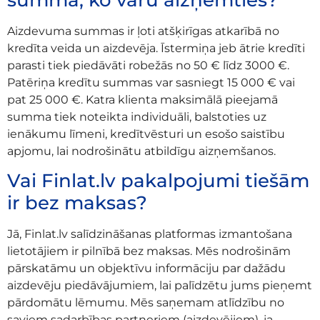
Aizdevuma summas ir ļoti atšķirīgas atkarībā no
kredīta veida un aizdevēja. Īstermiņa jeb ātrie kredīti
parasti tiek piedāvāti robežās no 50 € līdz 3000 €.
Patēriņa kredītu summas var sasniegt 15 000 € vai
pat 25 000 €. Katra klienta maksimālā pieejamā
summa tiek noteikta individuāli, balstoties uz
ienākumu līmeni, kredītvēsturi un esošo saistību
apjomu, lai nodrošinātu atbildīgu aizņemšanos.
Vai Finlat.lv pakalpojumi tiešām
ir bez maksas?
Jā, Finlat.lv salīdzināšanas platformas izmantošana
lietotājiem ir pilnībā bez maksas. Mēs nodrošinām
pārskatāmu un objektīvu informāciju par dažādu
aizdevēju piedāvājumiem, lai palīdzētu jums pieņemt
pārdomātu lēmumu. Mēs saņemam atlīdzību no
saviem sadarbības partneriem (aizdevējiem), ja