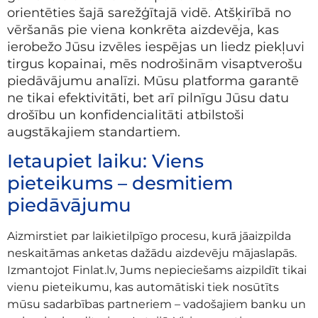
orientēties šajā sarežģītajā vidē. Atšķirībā no
vēršanās pie viena konkrēta aizdevēja, kas
ierobežo Jūsu izvēles iespējas un liedz piekļuvi
tirgus kopainai, mēs nodrošinām visaptverošu
piedāvājumu analīzi. Mūsu platforma garantē
ne tikai efektivitāti, bet arī pilnīgu Jūsu datu
drošību un konfidencialitāti atbilstoši
augstākajiem standartiem.
Ietaupiet laiku: Viens
pieteikums – desmitiem
piedāvājumu
Aizmirstiet par laikietilpīgo procesu, kurā jāaizpilda
neskaitāmas anketas dažādu aizdevēju mājaslapās.
Izmantojot Finlat.lv, Jums nepieciešams aizpildīt tikai
vienu pieteikumu, kas automātiski tiek nosūtīts
mūsu sadarbības partneriem – vadošajiem banku un