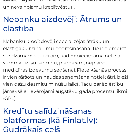
un nevainojamu kredītvēsturi.
Nebanku aizdevēji: Ātrums un
elastība
Nebanku kredītdevēji specializējas ātrāku un
elastīgāku risinājumu nodrošināšanā. Tie ir piemēroti
steidzamām situācijām, kad nepieciešama neliela
summa uz īsu termiņu, piemēram, neplānotu
medicīnas izdevumu segšanai. Pieteikšanās process
ir vienkāršots un naudas saņemšana notiek ātri, bieži
vien dažu desmitu minūšu laikā. Taču par šo ērtību
jāmaksā ar ievērojami augstāku gada procentu likmi
(GPL).
Kredītu salīdzināšanas
platformas (kā Finlat.lv):
Gudrākais ceļš