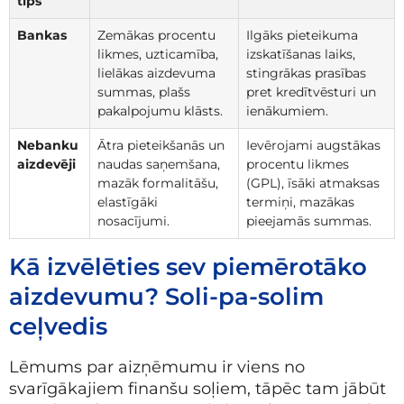
tips
Bankas
Zemākas procentu
Ilgāks pieteikuma
likmes, uzticamība,
izskatīšanas laiks,
lielākas aizdevuma
stingrākas prasības
summas, plašs
pret kredītvēsturi un
pakalpojumu klāsts.
ienākumiem.
Nebanku
Ātra pieteikšanās un
Ievērojami augstākas
aizdevēji
naudas saņemšana,
procentu likmes
mazāk formalitāšu,
(GPL), īsāki atmaksas
elastīgāki
termiņi, mazākas
nosacījumi.
pieejamās summas.
Kā izvēlēties sev piemērotāko
aizdevumu? Soli-pa-solim
ceļvedis
Lēmums par aizņēmumu ir viens no
svarīgākajiem finanšu soļiem, tāpēc tam jābūt