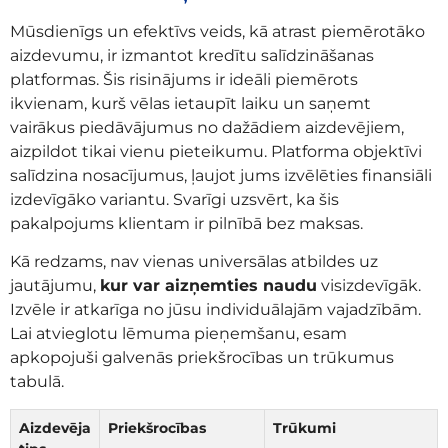
Mūsdienīgs un efektīvs veids, kā atrast piemērotāko
aizdevumu, ir izmantot kredītu salīdzināšanas
platformas. Šis risinājums ir ideāli piemērots
ikvienam, kurš vēlas ietaupīt laiku un saņemt
vairākus piedāvājumus no dažādiem aizdevējiem,
aizpildot tikai vienu pieteikumu. Platforma objektīvi
salīdzina nosacījumus, ļaujot jums izvēlēties finansiāli
izdevīgāko variantu. Svarīgi uzsvērt, ka šis
pakalpojums klientam ir pilnībā bez maksas.
Kā redzams, nav vienas universālas atbildes uz
jautājumu,
kur var aizņemties naudu
visizdevīgāk.
Izvēle ir atkarīga no jūsu individuālajām vajadzībām.
Lai atvieglotu lēmuma pieņemšanu, esam
apkopojuši galvenās priekšrocības un trūkumus
tabulā.
Aizdevēja
Priekšrocības
Trūkumi