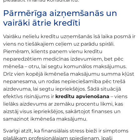
Pārmērīga aizņemšanās un
vairāki ātrie kredīti
Vairāku nelielu kredītu uzņemšanās īsā laika posmā ir
viens no tiešākajiem ceļiem uz parādu spirāli.
Piemēram, klients paņem vienu kredītu
neparedzētiem medicīnas izdevumiem, bet pēc
mēneša – otru, lai segtu komunālos maksājumus.
Drīz vien kopējā ikmēneša maksājumu summa kļūst
nepanesama, un rodas nepieciešamība pēc trešā
aizdevuma, lai segtu iepriekšējos. Šādā situācijā
efektīvs risinājums ir
kredītu apvienošana
– viens
lielāks aizdevums ar zemāku procentu likmi, kas
aizstāj visus iepriekšējos, sakārtojot finanses un
samazinot ikmēneša maksājumu.
Svarīgi atzīt, ka finansiālais stress bieži ir simptoms
plašākam profesionālajam spiedienam, īpaši