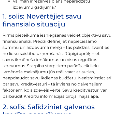
Vai man ir rezerves plāns neparedzētu
izdevumu gadījumā?
1. solis: Novērtējiet savu
finansiālo situāciju
Pirms pieteikuma iesniegšanas veiciet objektīvu savu
finanšu analīzi. Precīzi definējiet nepieciešamo
summu un aizdevuma mērķi – tas palīdzēs izvairīties
no lieku saistību uzņemšanās. Rūpīgi aprēķiniet
savus ikmēneša ienākumus un visus regulāros
izdevumus. Starpība starp tiem parādīs, cik lielu
ikmēneša maksājumu jūs reāli varat atļauties,
neapdraudot savu ikdienas budžetu. Neaizmirstiet arī
par savu kredītvēsturi – tā ir viens no galvenajiem
faktoriem, ko aizdevējs vērtē. Savu kredītvēsturi var
pārbaudīt Kredītu informācijas biroja mājaslapā.
2. solis: Salīdziniet galvenos