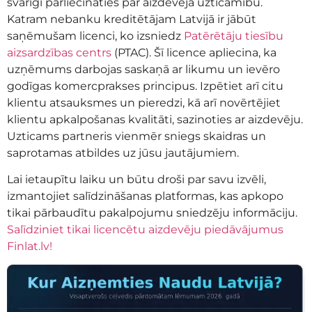
svarīgi pārliecināties par aizdevēja uzticamību.
Katram nebanku kreditētājam Latvijā ir jābūt
saņēmušam licenci, ko izsniedz
Patērētāju tiesību
aizsardzības centrs
(PTAC). Šī licence apliecina, ka
uzņēmums darbojas saskaņā ar likumu un ievēro
godīgas komercprakses principus. Izpētiet arī citu
klientu atsauksmes un pieredzi, kā arī novērtējiet
klientu apkalpošanas kvalitāti, sazinoties ar aizdevēju.
Uzticams partneris vienmēr sniegs skaidras un
saprotamas atbildes uz jūsu jautājumiem.
Lai ietaupītu laiku un būtu droši par savu izvēli,
izmantojiet salīdzināšanas platformas, kas apkopo
tikai pārbaudītu pakalpojumu sniedzēju informāciju.
Salīdziniet tikai licencētu aizdevēju piedāvājumus
Finlat.lv!