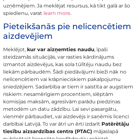
uzņēmējiem. Ja meklējat resursus, kā tikt galā ar šo
spiedienu, varat
learn more
.
Pieteikšanās pie nelicencētiem
aizdevējiem
Meklējot,
kur var aizņemties naudu
, īpaši
steidzamās situācijās, var rasties kārdinājums
izmantot aizdevējus, kas sola tūlītēju naudu bez
liekām pārbaudēm. Šādi piedāvājumi bieži nāk no
nelicencētiem vai krāpnieciskiem pakalpojumu
sniedzējiem. Sadarbība ar tiem ir saistīta ar augstiem
riskiem: nesamērīgiem procentiem, slēptām
komisijas maksām, agresīvām parādu piedziņas
metodēm un datu zādzību. Lai sevi pasargātu,
vienmēr pārbaudiet, vai aizdevējs ir saņēmis licenci
darbībai Latvijā. To var ātri un ērti izdarīt
Patērētāju
tiesību aizsardzības centra (PTAC)
mājaslapā
publicētajā licencēto kredītdevēju reģistrā.