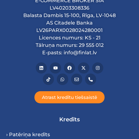
E-COMMERCE BROKER SIA
LV40203308336
Balasta Dambis 15-100, Rīga, LV-1048
AS Citadele Banka
LV26PARX0028024280001
Licences numurs: KS - 21
Tālruņa numurs: 29 555 012
E-pasts: info@finlat.lv
Atrast kredītu tiešsaistē
Kredīts
› Patēriņa kredīts