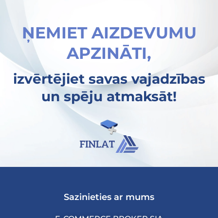
ŅEMIET AIZDEVUMU
APZINĀTI,
izvērtējiet savas vajadzības
un spēju atmaksāt!
Sazinieties ar mums