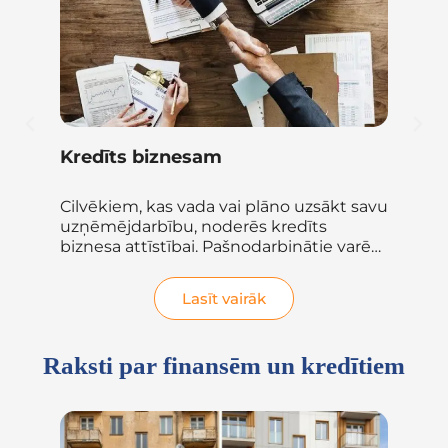
ā
Kredīts biznesam
Pa
i
Cilvēkiem, kas vada vai plāno uzsākt savu
Pat
uzņēmējdarbību, noderēs kredīts
ne
biznesa attīstībai. Pašnodarbinātie varēs
saņ
atrisināt...
cit
Lasīt vairāk
Raksti par finansēm un kredītiem