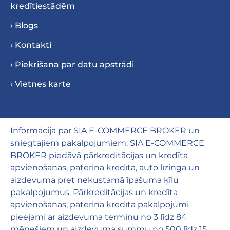
kredītiestādēm
› Blogs
› Kontakti
› Piekrišana par datu apstrādi
› Vietnes karte
Informācija par SIA E-COMMERCE BROKER un
sniegtajiem pakalpojumiem: SIA E-COMMERCE
BROKER piedāvā pārkreditācijas un kredīta
apvienošanas, patēriņa kredīta, auto līzinga un
aizdevuma pret nekustamā īpašuma ķīlu
pakalpojumus. Pārkreditācijas un kredīta
apvienošanas, patēriņa kredīta pakalpojumi
pieejami ar aizdevuma termiņu no 3 līdz 84
mēnešiem un aizdevuma summu no 500 līdz 15