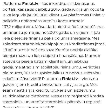
Platforma
Finlat.lv
– tas ir kredītu salīdzināšanas
portāls, kas sācis darbību 2016. gada jūnijā un kopš tā
laika ieguvis jau 90 000 klientu.Ar platformas Finlat.lv
palīdzību noformēto kredītu kopsumma ir
137,2 miljoni eiro. Mūsu darbinieki strādā kreditēšanas
un finanšu jomā jau no 2007. gada, un viņiem ir ļoti
liela pieredze finanšu pakalpojuma sniegšanā. Mēs
sniedzam starpniekpakalpojumus kreditēšanas jomā,
kā arī mums ir pašiem sava Kredīta nodaļa dziļākai
pieejai mazu un lielu objektu finansēšanai. Mums ir
atsevišķa pieeja katram klientam, un jebkurā
gadījumā atradīsim atbilstošu risinājumu. Vēršoties
pie mums, Jūs ietaupīsiet laiku un nervus. Mēs visu
izdarīsim Jūsu vietā! Platforma
Finlat.lv
– viens no
galvenajiem kredītu brokeriem Latvijas tirgū. Mēs
esam neatkarīgs kredītu brokeris un aizdevumu
salīdzināšanas platforma. Mēs esam reģistrēti kredīta
starpnieku un kredīta starpnieku pārstāvju reģistrā:
Reģistrācijas numurs: KS-21.