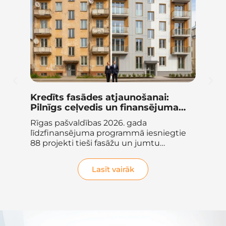
Kredīts fasādes atjaunošanai:
Au
Pilnīgs ceļvedis un finansējuma
20
salīdzinājums 2026. gadā
sa
Rīgas pašvaldības 2026. gada
Vai
līdzfinansējuma programmā iesniegtie
ve
88 projekti tieši fasāžu un jumtu
pap
atjaunošanai skaidri...
za
Lasīt vairāk