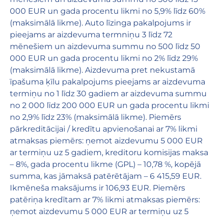
000 EUR un gada procentu likmi no 5,9% līdz 60%
(maksimālā likme). Auto līzinga pakalpojums ir
pieejams ar aizdevuma termniņu 3 līdz 72
mēnešiem un aizdevuma summu no 500 līdz 50
000 EUR un gada procentu likmi no 2% līdz 29%
(maksimālā likme). Aizdevuma pret nekustamā
īpašuma ķīlu pakalpojums pieejams ar aizdevuma
termiņu no 1 līdz 30 gadiem ar aizdevuma summu
no 2 000 līdz 200 000 EUR un gada procentu likmi
no 2,9% līdz 23% (maksimālā likme). Piemērs
pārkreditācijai / kredītu apvienošanai ar 7% likmi
atmaksas piemērs: ņemot aizdevumu 5 000 EUR
ar termiņu uz 5 gadiem, kreditoru komisijas maksa
– 8%, gada procentu likme (GPL) – 10,78 %, kopējā
summa, kas jāmaksā patērētājam – 6 415,59 EUR.
Ikmēneša maksājums ir 106,93 EUR. Piemērs
patēriņa kredītam ar 7% likmi atmaksas piemērs:
ņemot aizdevumu 5 000 EUR ar termiņu uz 5