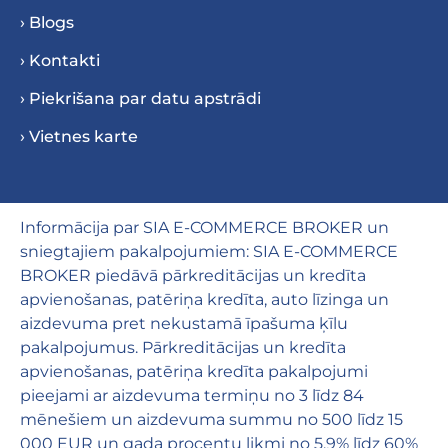
› Blogs
› Kontakti
› Piekrišana par datu apstrādi
› Vietnes karte
Informācija par SIA E-COMMERCE BROKER un
sniegtajiem pakalpojumiem: SIA E-COMMERCE
BROKER piedāvā pārkreditācijas un kredīta
apvienošanas, patēriņa kredīta, auto līzinga un
aizdevuma pret nekustamā īpašuma ķīlu
pakalpojumus. Pārkreditācijas un kredīta
apvienošanas, patēriņa kredīta pakalpojumi
pieejami ar aizdevuma termiņu no 3 līdz 84
mēnešiem un aizdevuma summu no 500 līdz 15
000 EUR un gada procentu likmi no 5,9% līdz 60%