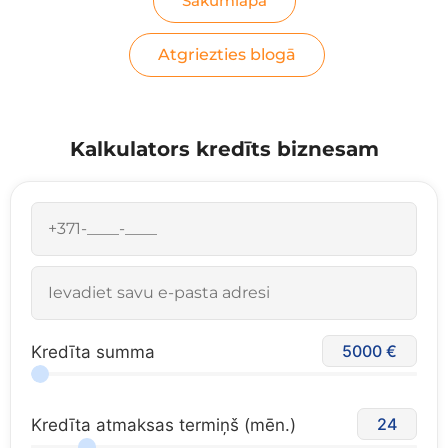
Sākumlapa
Atgriezties blogā
Kalkulators kredīts biznesam
5000
Kredīta summa
24
Kredīta atmaksas termiņš (mēn.)