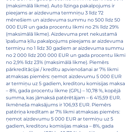
(maksimālā likme). Auto līzinga pakalpojums ir
pieejams ar aizdevuma termniņu 3 līdz 72
mēnešiem un aizdevuma summu no 500 līdz 50
000 EUR un gada procentu likmi no 2% līdz 29%
(maksimālā likme). Aizdevuma pret nekustamā
īpašuma ķīlu pakalpojums pieejams ar aizdevuma
termiņu no 1 līdz 30 gadiem ar aizdevuma summu
no 2 000 līdz 200 000 EUR un gada procentu likmi
no 2,9% līdz 23% (maksimālā likme). Piemērs
pārkreditācijai / kredītu apvienošanai ar 7% likmi
atmaksas piemērs: ņemot aizdevumu 5 000 EUR
ar termiņu uz 5 gadiem, kreditoru komisijas maksa
– 8%, gada procentu likme (GPL) – 10,78 %, kopējā
summa, kas jāmaksā patērētājam – 6 415,59 EUR.
Ikmēneša maksājums ir 106,93 EUR. Piemērs
patēriņa kredītam ar 7% likmi atmaksas piemērs:
ņemot aizdevumu 5 000 EUR ar termiņu uz 5
gadiem, kreditoru komisijas maksa – 8%, gada