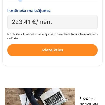
Ikmēneša maksājums:
223.41
€/mēn.
Norādītais ikmēneša maksājums ir paredzēts tikai informatīviem
nolūkiem.
Pieteikties
Людям,
ведущим