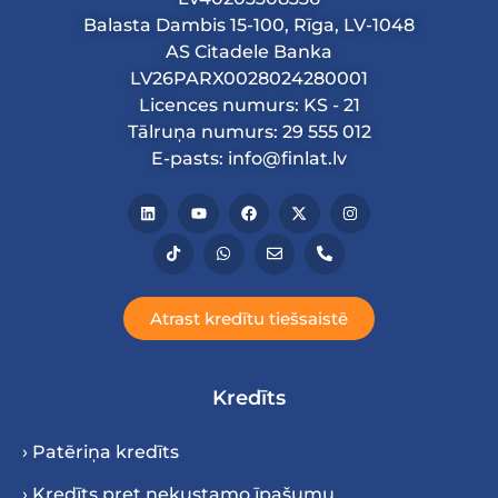
Balasta Dambis 15-100, Rīga, LV-1048
AS Citadele Banka
LV26PARX0028024280001
Licences numurs: KS - 21
Tālruņa numurs: 29 555 012
E-pasts: info@finlat.lv
Atrast kredītu tiešsaistē
Kredīts
› Patēriņa kredīts
› Kredīts pret nekustamo īpašumu