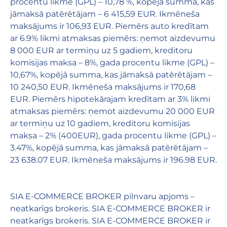
procentu likme (GPL) – 10,78 %, kopējā summa, kas
jāmaksā patērētājam – 6 415,59 EUR. Ikmēneša
maksājums ir 106,93 EUR. Piemērs auto kredītam
ar 6.9% likmi atmaksas piemērs: ņemot aizdevumu
8 000 EUR ar termiņu uz 5 gadiem, kreditoru
komisijas maksa – 8%, gada procentu likme (GPL) –
10,67%, kopējā summa, kas jāmaksā patērētājam –
10 240,50 EUR. Ikmēneša maksājums ir 170,68
EUR. Piemērs hipotekārajam kredītam ar 3% likmi
atmaksas piemērs: ņemot aizdevumu 20 000 EUR
ar termiņu uz 10 gadiem, kreditoru komisijas
maksa – 2% (400EUR), gada procentu likme (GPL) –
3.47%, kopējā summa, kas jāmaksā patērētājam –
23 638.07 EUR. Ikmēneša maksājums ir 196.98 EUR.
SIA E-COMMERCE BROKER pilnvaru apjoms –
neatkarīgs brokeris. SIA E-COMMERCE BROKER ir
neatkarīgs brokeris. SIA E-COMMERCE BROKER ir