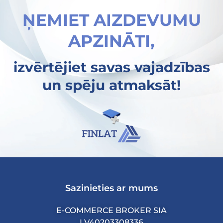
ŅEMIET AIZDEVUMU
APZINĀTI,
izvērtējiet savas vajadzības
un spēju atmaksāt!
Sazinieties ar mums
E-COMMERCE BROKER SIA
LV40203308336