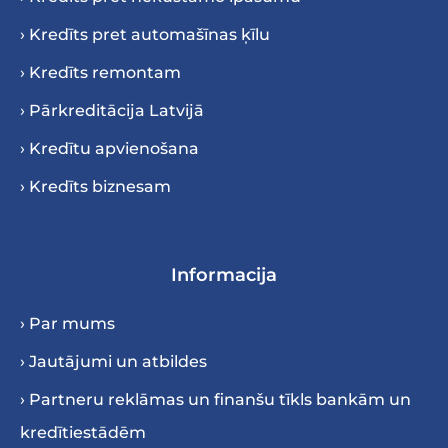
› Kredīts pret automašīnas ķīlu
› Kredīts remontam
› Pārkreditācija Latvijā
› Kredītu apvienošana
› Kredīts biznesam
Informacija
› Par mums
› Jautājumi un atbildes
› Partneru reklāmas un finanšu tīkls bankām un
kredītiestādēm