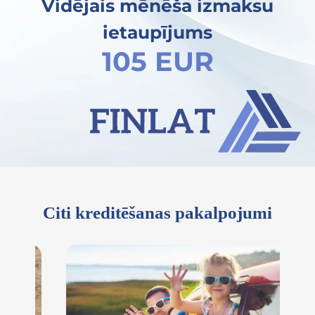
Vidējais mēnēša izmaksu
ietaupījums
105 EUR
Citi kreditēšanas pakalpojumi