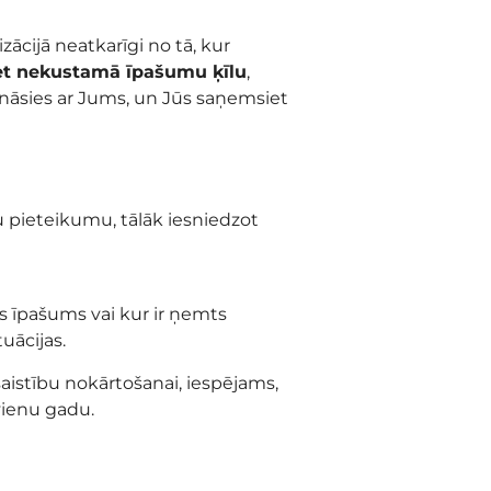
ācijā neatkarīgi no tā, kur
et nekustamā īpašumu ķīlu
,
ināsies ar Jums, un Jūs saņemsiet
 pieteikumu, tālāk iesniedzot
is īpašums vai kur ir ņemts
uācijas.
aistību nokārtošanai, iespējams,
 vienu gadu.