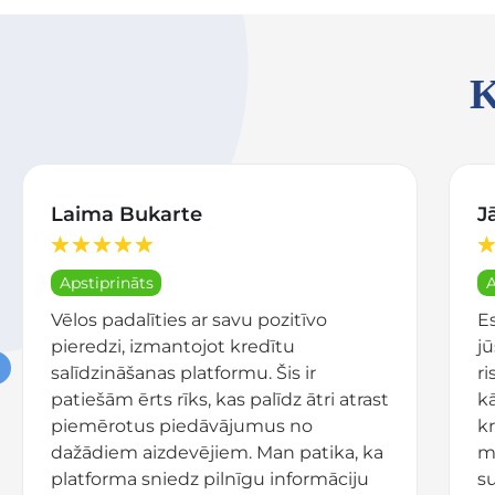
K
Laima Bukarte
J
★
★
★
★
★
★
Apstiprināts
A
Vēlos padalīties ar savu pozitīvo
E
pieredzi, izmantojot kredītu
j
salīdzināšanas platformu. Šis ir
r
patiešām ērts rīks, kas palīdz ātri atrast
k
piemērotus piedāvājumus no
kr
dažādiem aizdevējiem. Man patika, ka
m
platforma sniedz pilnīgu informāciju
s