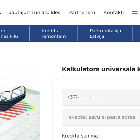
s
Jautājumi un atbildes
Partneriem
Kontakti
pret
Kredīts
Pārkreditācija
nas ķīlu
remontam
Latvijā
Kalkulators universālā 
Kredīta summa