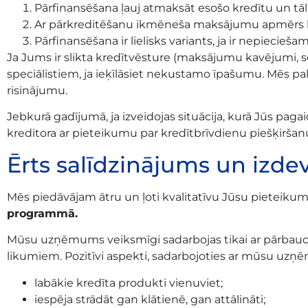
Pārfinansēšana ļauj atmaksāt esošo kredītu un t
Ar pārkreditēšanu ikmēneša maksājumu apmērs bū
Pārfinansēšana ir lielisks variants, ja ir nepieci
Ja Jums ir slikta kredītvēsture (maksājumu kavējumi, 
speciālistiem, ja ieķīlāsiet nekustamo īpašumu. Mēs pal
risinājumu.
Jebkurā gadījumā, ja izveidojas situācija, kurā Jūs pa
kreditora ar pieteikumu par kredītbrīvdienu piešķiršan
Ērts salīdzinājums un izde
Mēs piedāvājam ātru un ļoti kvalitatīvu Jūsu pieteik
programmā.
Mūsu uzņēmums veiksmīgi sadarbojas tikai ar pārbaudīti
likumiem. Pozitīvi aspekti, sadarbojoties ar mūsu uz
labākie kredīta produkti vienuviet;
iespēja strādāt gan klātienē, gan attālināti;