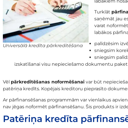
labākiem nosac
Turklāt
pārfin
saņēmāt jau es
varat noformēt
labākos pārfi
palīdzēsim izv
Universālā kredīta pārkreditēšana
sniegsim korek
sniegsim palīd
izskatīšanai visu nepieciešamo dokumentu paketi
Vēl
pārkreditēšanas noformēšanai
var būt nepieciešam
patēriņa kredīts. Kopējais kreditoru pieprasīto dokumentu
Ar pārfinansēšanas programmām var vienlaikus apvienot 
nav jēgas noformēt pārfinansēšanu. Šis produkts ir izdevīg
Patēriņa kredīta pārfinans