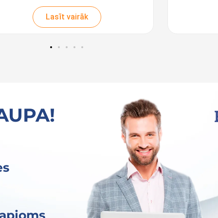
et mana kredītiestāde atteicās
Platforma
lielināt kredītu. Mēģināju sazināties
ikmēneša
Lasīt vairāk
r dažādām bankām par
aizdevuma
finansēšanu, bet visi atteicās. Es
novērtēt 
zirdēju jūsu uzņēmuma sludinājumu
iepriecinā
adio un nolēmu mēģināt atstāt
skaidra 
ieprasījumu. Jūsu komanda
Izmantojo
eiksmīgi organizēja tālākkreditēšanu
izvēlēties
 vienas organizācijas citai un ar
piemērotu
TAUPA!
evērojami zemāku procentu likmi.
pieteikum
ldies par palīdzību tik sarežģītā
Iesaku šo
tuācijā!
meklē uzt
aizdevum
es
 apjoms