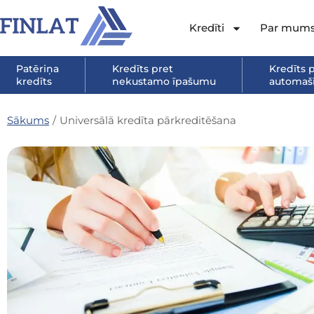
Kredīti
Par mum
Patēriņa
Kredīts pret
Kredīts 
kredīts
nekustamo īpašumu
automašī
Sākums
/
Universālā kredīta pārkreditēšana