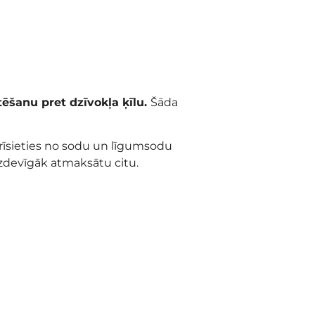
tēšanu pret dzīvokļa ķīlu.
Šāda
rīsieties no sodu un līgumsodu
zdevīgāk atmaksātu citu.