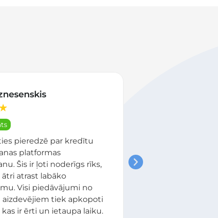
oznesenskis
Dobriņinu ģim
★
★
★
★
★
★
āts
Apstiprināts
ties pieredzē par kredītu
Mēs sazinājāmie
šanas platformas
2024. gada janvār
u. Šis ir ļoti noderīgs rīks,
iegūt kredītu ar
 ātri atrast labāko
ķīlu, jo bankas un
mu. Visi piedāvājumi no
organizācijas daž
aizdevējiem tiek apkopoti
mums atteicās. P
 kas ir ērti un ietaupa laiku.
uzņēmuma darbi