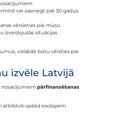
 nosacījumiem.
miņš var sasniegt pat 30 gadus.
šanas vērsieties pie mūsu
 izveidojušās situācijas
jumus, vislabāk būtu vērsties pie
 izvēle Latvijā
em nosacījumiem
pārfinansēšanas
 atbilstoši spēkā esošajiem