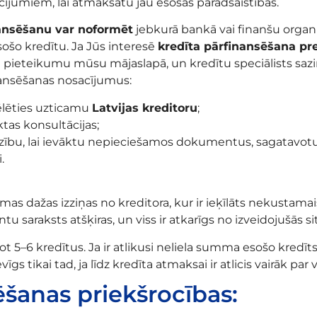
ījumiem, lai atmaksātu jau esošas parādsaistības.
ansēšanu var noformēt
jebkurā bankā vai finanšu organiz
ošo kredītu. Ja Jūs interesē
kredīta pārfinansēšana pr
 pieteikumu mūsu mājaslapā, un kredītu speciālists saz
nansēšanas nosacījumus:
ēlēties uzticamu
Latvijas kreditoru
;
tas konsultācijas;
zību, lai ievāktu nepieciešamos dokumentus, sagatavotu
.
as dažas izziņas no kreditora, kur ir ieķīlāts nekustama
 saraksts atšķiras, un viss ir atkarīgs no izveidojušās sit
5–6 kredītus. Ja ir atlikusi neliela summa esošo kredīts
s tikai tad, ja līdz kredīta atmaksai ir atlicis vairāk par
ēšanas priekšrocības: