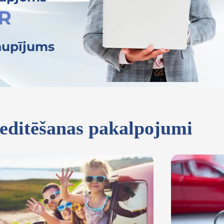
UR
aupījums
reditēšanas pakalpojumi