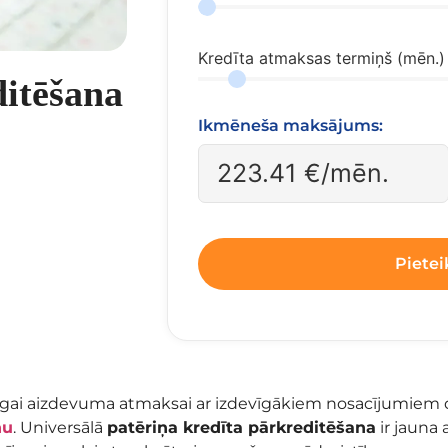
Kredīta atmaksas termiņš (mēn.)
ditēšana
Ikmēneša maksājums:
223.41
€/mēn.
Pietei
lnīgai aizdevuma atmaksai ar izdevīgākiem nosacījumiem 
nu
. Universālā
patēriņa kredīta pārkreditēšana
ir jauna