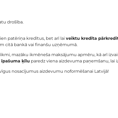
atu drošība.
ien patēriņa kredītus, bet arī lai
veiktu kredīta pārkredi
sam citā bankā vai finanšu uzņēmumā.
 likmi, mazāku ikmēneša maksājumu apmēru, kā arī izvai
 īpašuma ķīlu
paredz viena aizdevuma paņemšanu, lai i
evīgus nosacījumus aizdevumu noformēšanai Latvijā!