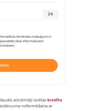
24
Norādītais ikmēneša maksājums ir
paredzēts tikai informatīviem
nolūkiem.
kties
daudzi aizņēmēji izvēlas
kredīta
 aizdevuma noformēšana ar