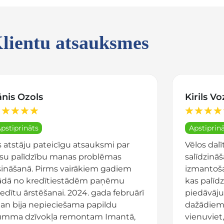
lientu atsauksmes
ānis Ozols
Kirils V
★
★
★
★
★
★
★
★
pstiprināts
Apstiprin
s atstāju pateicīgu atsauksmi par
Vēlos dalī
ūsu palīdzību manas problēmas
salīdzinā
isināšanā. Pirms vairākiem gadiem
izmantošan
ādā no kredītiestādēm paņēmu
kas palīdz
edītu ārstēšanai. 2024. gada februārī
piedāvāju
an bija nepieciešama papildu
dažādiem 
umma dzīvokļa remontam Imantā,
vienuviet,