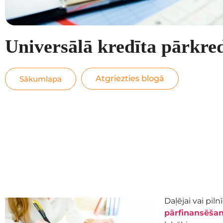
Universālā kredīta pārkre
Atgriezties blogā
Sākumlapa
Daļējai vai pi
pārfinansēša