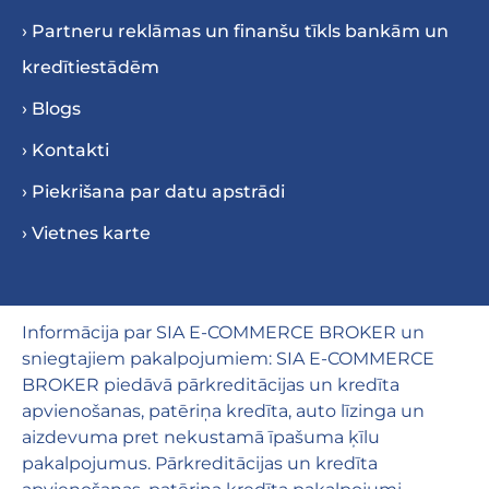
› Partneru reklāmas un finanšu tīkls bankām un
kredītiestādēm
› Blogs
› Kontakti
› Piekrišana par datu apstrādi
› Vietnes karte
Informācija par SIA E-COMMERCE BROKER un
sniegtajiem pakalpojumiem: SIA E-COMMERCE
BROKER piedāvā pārkreditācijas un kredīta
apvienošanas, patēriņa kredīta, auto līzinga un
aizdevuma pret nekustamā īpašuma ķīlu
pakalpojumus. Pārkreditācijas un kredīta