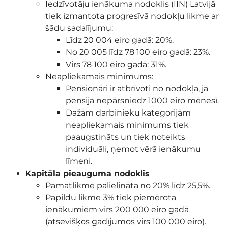
Iedzīvotāju ienākuma nodoklis (IIN)
Latvijā
tiek izmantota progresīvā nodokļu likme ar
šādu sadalījumu:
Līdz 20 004 eiro gadā: 20%.
No 20 005 līdz 78 100 eiro gadā: 23%.
Virs 78 100 eiro gadā: 31%.
Neapliekamais minimums:
Pensionāri ir atbrīvoti no nodokļa, ja
pensija nepārsniedz 1000 eiro mēnesī.
Dažām darbinieku kategorijām
neapliekamais minimums tiek
paaugstināts un tiek noteikts
individuāli, ņemot vērā ienākumu
līmeni.
Kapitāla pieauguma nodoklis
Pamatlikme palielināta no 20% līdz 25,5%.
Papildu likme 3% tiek piemērota
ienākumiem virs 200 000 eiro gadā
(atsevišķos gadījumos virs 100 000 eiro).