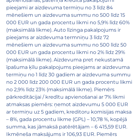
apvienošanas, patēriņa kredīta pakalpojumi
pieejami ar aizdevuma termiņu no 3 līdz 84
mēnešiem un aizdevuma summu no 500 līdz 15
000 EUR un gada procentu likmi no 5,9% līdz 60%
(maksimālā likme). Auto līzinga pakalpojums ir
pieejams ar aizdevuma termniņu 3 līdz 72
mēnešiem un aizdevuma summu no 500 līdz 50
000 EUR un gada procentu likmi no 2% līdz 29%
(maksimālā likme). Aizdevuma pret nekustamā
īpašuma ķīlu pakalpojums pieejams ar aizdevuma
termiņu no 1 līdz 30 gadiem ar aizdevuma summu
no 2 000 līdz 200 000 EUR un gada procentu likmi
no 2,9% līdz 23% (maksimālā likme). Piemērs
pārkreditācijai / kredītu apvienošanai ar 7% likmi
atmaksas piemērs: ņemot aizdevumu 5 000 EUR
ar termiņu uz 5 gadiem, kreditoru komisijas maksa
– 8%, gada procentu likme (GPL) – 10,78 %, kopējā
summa, kas jāmaksā patērētājam – 6 415,59 EUR.
Ikmēneša maksājums ir 106,93 EUR. Piemērs