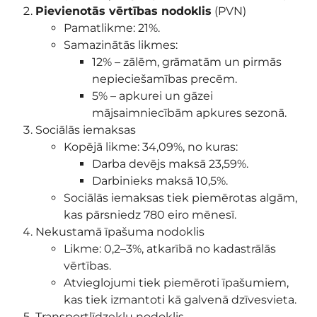
Pievienotās vērtības nodoklis
(PVN)
Pamatlikme: 21%.
Samazinātās likmes:
12% – zālēm, grāmatām un pirmās
nepieciešamības precēm.
5% – apkurei un gāzei
mājsaimniecībām apkures sezonā.
Sociālās iemaksas
Kopējā likme: 34,09%, no kuras:
Darba devējs maksā 23,59%.
Darbinieks maksā 10,5%.
Sociālās iemaksas tiek piemērotas algām,
kas pārsniedz 780 eiro mēnesī.
Nekustamā īpašuma nodoklis
Likme: 0,2–3%, atkarībā no kadastrālās
vērtības.
Atvieglojumi tiek piemēroti īpašumiem,
kas tiek izmantoti kā galvenā dzīvesvieta.
Transportlīdzekļu nodoklis