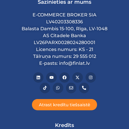
Sazinieties ar mums
E-COMMERCE BROKER SIA
LV40203308336
Balasta Dambis 15-100, Rīga, LV-1048
AS Citadele Banka
LV26PARX0028024280001
Licences numurs: KS - 21
Tālruņa numurs: 29 555 012
E-pasts: info@finlat.lv
Atrast kredītu tiešsaistē
Kredīts