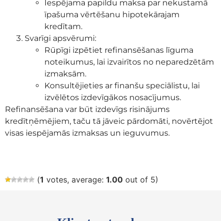
Iespējama papildu maksa par nekustamā
īpašuma vērtēšanu hipotekārajam
kredītam.
Svarīgi apsvērumi:
Rūpīgi izpētiet refinansēšanas līguma
noteikumus, lai izvairītos no neparedzētām
izmaksām.
Konsultējieties ar finanšu speciālistu, lai
izvēlētos izdevīgākos nosacījumus.
Refinansēšana var būt izdevīgs risinājums
kredītņēmējiem, taču tā jāveic pārdomāti, novērtējot
visas iespējamās izmaksas un ieguvumus.
(
1
votes, average:
1.00
out of 5)