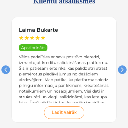
Klientu atsauksmes
Laima Bukarte
★
★
★
★
★
Apstiprināts
Vēlos padalīties ar savu pozitīvo pieredzi,
izmantojot kredītu salīdzināšanas platformu.
Šis ir patiešām ērts rīks, kas palīdz ātri atrast
piemērotus piedāvājumus no dažādiem
aizdevējiem. Man patika, ka platforma sniedz
pilnīgu informāciju par likmēm, kreditēšanas
noteikumiem un nosacījumiem. Visi dati ir
strukturēti un viegli salīdzināmi, kas ietaupa
laiku. Īpaši vērtīgi ir tas, ka varēju izvairīties
no slēptām maksām, jo
visas izmaksas bija
Lasīt vairāk
pārskatāmas un uzreiz norādītas. Rezultātā,
pateicoties platformai, es izvēlējos izdevīgu
aizdevumu, kas pilnībā apmierināja manas