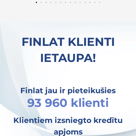
vajadzības. Iesaku ikvienam, kurš meklē ātru
un uzticamu veidu, kā salīdzināt aizdevēju
piedāvājumus!
FINLAT KLIENTI
IETAUPA!
Finlat jau ir pieteikušies
93 960 klienti
Klientiem izsniegto kredītu
apjoms