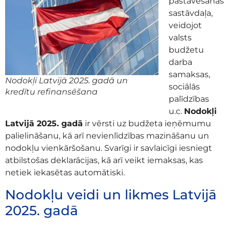
pastāvēšanas
sastāvdaļa,
veidojot
valsts
budžetu
darba
samaksas,
Nodokļi Latvijā 2025. gadā un
sociālās
kredītu refinansēšana
palīdzības
u.c.
Nodokļi
Latvijā 2025. gadā
ir vērsti uz budžeta ieņēmumu
palielināšanu, kā arī nevienlīdzības mazināšanu un
nodokļu vienkāršošanu. Svarīgi ir savlaicīgi iesniegt
atbilstošas
deklarācijas, kā arī veikt iemaksas, kas
netiek iekasētas automātiski.
Nodokļu veidi un likmes Latvijā
2025. gadā