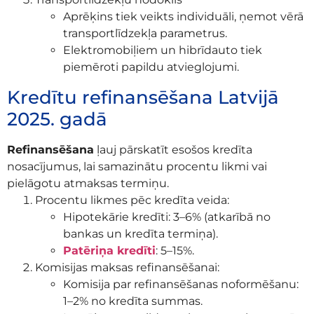
Aprēķins tiek veikts individuāli, ņemot vērā
transportlīdzekļa parametrus.
Elektromobiļiem un hibrīdauto tiek
piemēroti papildu atvieglojumi.
Kredītu refinansēšana Latvijā
2025. gadā
Refinansēšana
ļauj pārskatīt esošos kredīta
nosacījumus, lai samazinātu procentu likmi vai
pielāgotu atmaksas termiņu.
Procentu likmes pēc kredīta veida:
Hipotekārie kredīti: 3–6% (atkarībā no
bankas un kredīta termiņa).
Patēriņa kredīti
: 5–15%.
Komisijas maksas refinansēšanai:
Komisija par refinansēšanas noformēšanu:
1–2% no kredīta summas.