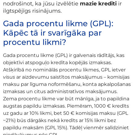
nodrošinot, ka jūsu izvēlētie
mazie krediti
ir
ilgtspējīgs risinājums.
Gada procentu likme (GPL):
Kāpēc tā ir svarīgāka par
procentu likmi?
Gada procentu likme (GPL) ir galvenais rādītājs, kas
objektīvi atspoguļo kredīta kopējās izmaksas.
Atšķirībā no nominālās procentu likmes, GPL ietver
visus
ar aizdevumu saistītos maksājumus – komisijas
maksu par līguma noformēšanu, konta apkalpošanas
izmaksas un citus administratīvos maksājumus.
Zema procentu likme var būt mānīga, ja to papildina
augstas papildu izmaksas. Piemēram, 1000 € kredīts
uz gadu ar 10% likmi, bet 50 € komisijas maksu (GPL
~21%) būs dārgāks nekā kredīts ar 15% likmi bez
papildu maksām (GPL 15%). Tādēļ vienmēr salīdziniet
piedāvājumus pēc GPL.