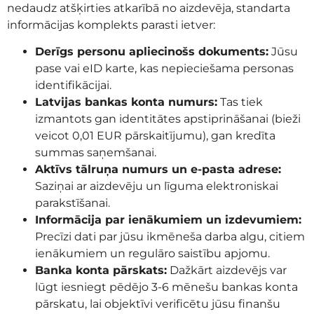
nedaudz atšķirties atkarībā no aizdevēja, standarta
informācijas komplekts parasti ietver:
Derīgs personu apliecinošs dokuments:
Jūsu
pase vai eID karte, kas nepieciešama personas
identifikācijai.
Latvijas bankas konta numurs:
Tas tiek
izmantots gan identitātes apstiprināšanai (bieži
veicot 0,01 EUR pārskaitījumu), gan kredīta
summas saņemšanai.
Aktīvs tālruņa numurs un e-pasta adrese:
Saziņai ar aizdevēju un līguma elektroniskai
parakstīšanai.
Informācija par ienākumiem un izdevumiem:
Precīzi dati par jūsu ikmēneša darba algu, citiem
ienākumiem un regulāro saistību apjomu.
Banka konta pārskats:
Dažkārt aizdevējs var
lūgt iesniegt pēdējo 3-6 mēnešu bankas konta
pārskatu, lai objektīvi verificētu jūsu finanšu