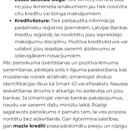
no jūsu ikmēneša ienākumiem jau tiek novirzīta
citu kredītu vai līzinga maksājumiem.
Kredītvēsture:
Tiek pārbaudīta informācija
parādnieku reģistros (piemēram, Latvijas Bankas
Kredītu reģistrā), lai novērtētu jūsu iepriekšējo
maksājumu disciplīnu. Pozitīva kredītvēsture var
uzlabot jūsu iespējas saņemt aizdevumu ar
izdevīgākiem nosacījumiem.
Pēc pieteikuma izvērtēšanas un pozitīva lēmuma
saņemšanas, pēdējais solis ir līguma parakstīšana, kas
mūsdienās notiek attālināti, izmantojot drošus
identifikācijas rīkus kā Smart-ID vai eParaksts. Naudas
ieskaitīšanas ātrums ir atkarīgs no aizdevēja un jūsu
bankas. Ja izmantojat vienas bankas pakalpojumus,
naudu var saņemt dažu minūšu laikā. Rūpīgi
sagatavots pieteikums ir pamats tam, lai viss process
noritētu bez aizķeršanās. Gan ilgtermiņa saistības,
gan
mazie krediti
prasa pārdomātu pieeju un rūpīgu