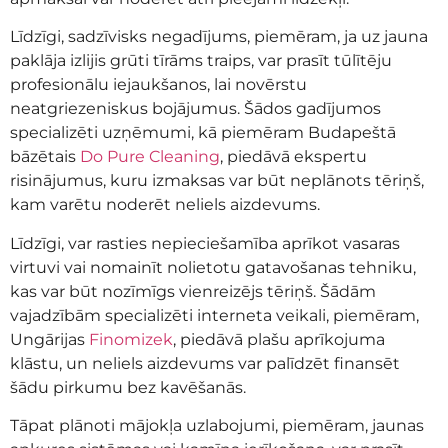
Līdzīgi, sadzīvisks negadījums, piemēram, ja uz jauna
paklāja izlijis grūti tīrāms traips, var prasīt tūlītēju
profesionālu iejaukšanos, lai novērstu
neatgriezeniskus bojājumus. Šādos gadījumos
specializēti uzņēmumi, kā piemēram Budapeštā
bāzētais
Do Pure Cleaning
, piedāvā ekspertu
risinājumus, kuru izmaksas var būt neplānots tēriņš,
kam varētu noderēt neliels aizdevums.
Līdzīgi, var rasties nepieciešamība aprīkot vasaras
virtuvi vai nomainīt nolietotu gatavošanas tehniku,
kas var būt nozīmīgs vienreizējs tēriņš. Šādām
vajadzībām specializēti interneta veikali, piemēram,
Ungārijas
Finomizek
, piedāvā plašu aprīkojuma
klāstu, un neliels aizdevums var palīdzēt finansēt
šādu pirkumu bez kavēšanās.
Tāpat plānoti mājokļa uzlabojumi, piemēram, jaunas