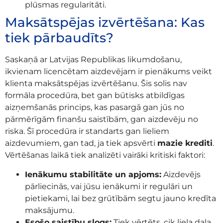
plūsmas regularitāti.
Maksātspējas izvērtēšana: Kas
tiek pārbaudīts?
Saskaņā ar Latvijas Republikas likumdošanu,
ikvienam licencētam aizdevējam ir pienākums veikt
klienta maksātspējas izvērtēšanu. Šis solis nav
formāla procedūra, bet gan būtisks atbildīgas
aizņemšanās princips, kas pasargā gan jūs no
pārmērīgām finanšu saistībām, gan aizdevēju no
riska. Šī procedūra ir standarts gan lieliem
aizdevumiem, gan tad, ja tiek apsvērti
mazie krediti
.
Vērtēšanas laikā tiek analizēti vairāki kritiski faktori:
Ienākumu stabilitāte un apjoms:
Aizdevējs
pārliecinās, vai jūsu ienākumi ir regulāri un
pietiekami, lai bez grūtībām segtu jauno kredīta
maksājumu.
Esošo saistību slogs:
Tiek vērtēts, cik liela daļa