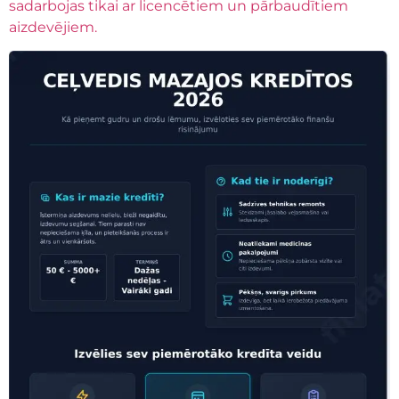
sadarbojas tikai ar licencētiem un pārbaudītiem
aizdevējiem.