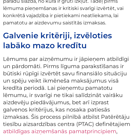
parādu slazda, no kura ir grūti izkļūt. Tādēļ pirms
lēmuma pieņemšanas ir kritiski svarīgi izvērtēt, vai
konkrētā vajadzība ir pietiekami neatliekama, lai
pamatotu ar aizdevumu saistītās izmaksas.
Galvenie kritēriji, izvēloties
labāko mazo kredītu
Lēmums par aizņēmumu ir jāpieņem atbildīgi
un pārdomāti. Pirms līguma parakstīšanas ir
būtiski rūpīgi izvērtēt savu finansiālo situāciju
un spēju veikt ikmēneša maksājumus visā
kredīta periodā. Lai pieņemtu pamatotu
lēmumu, ir svarīgi ne tikai salīdzināt vairāku
aizdevēju piedāvājumus, bet arī izprast
galvenos kritērijus, kas nosaka patiesās
izmaksas. Šis process pilnībā atbilst Patērētāju
tiesību aizsardzības centra (PTAC) definētajiem
atbildīgas aizņemšanās pamatprincipiem
,