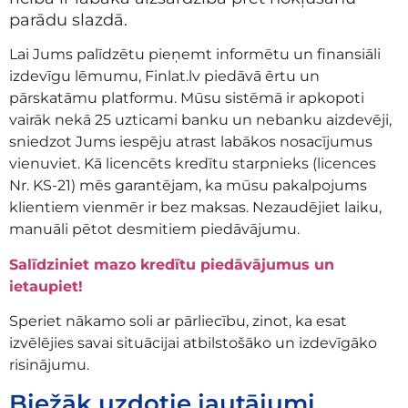
parādu slazdā.
Lai Jums palīdzētu pieņemt informētu un finansiāli
izdevīgu lēmumu, Finlat.lv piedāvā ērtu un
pārskatāmu platformu. Mūsu sistēmā ir apkopoti
vairāk nekā 25 uzticami banku un nebanku aizdevēji,
sniedzot Jums iespēju atrast labākos nosacījumus
vienuviet. Kā licencēts kredītu starpnieks (licences
Nr. KS-21) mēs garantējam, ka mūsu pakalpojums
klientiem vienmēr ir bez maksas. Nezaudējiet laiku,
manuāli pētot desmitiem piedāvājumu.
Salīdziniet mazo kredītu piedāvājumus un
ietaupiet!
Speriet nākamo soli ar pārliecību, zinot, ka esat
izvēlējies savai situācijai atbilstošāko un izdevīgāko
risinājumu.
Biežāk uzdotie jautājumi