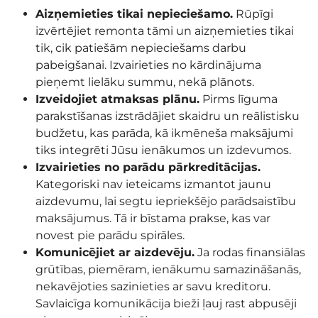
Aizņemieties tikai nepieciešamo.
Rūpīgi
izvērtējiet remonta tāmi un aizņemieties tikai
tik, cik patiešām nepieciešams darbu
pabeigšanai. Izvairieties no kārdinājuma
pieņemt lielāku summu, nekā plānots.
Izveidojiet atmaksas plānu.
Pirms līguma
parakstīšanas izstrādājiet skaidru un reālistisku
budžetu, kas parāda, kā ikmēneša maksājumi
tiks integrēti Jūsu ienākumos un izdevumos.
Izvairieties no parādu pārkreditācijas.
Kategoriski nav ieteicams izmantot jaunu
aizdevumu, lai segtu iepriekšējo parādsaistību
maksājumus. Tā ir bīstama prakse, kas var
novest pie parādu spirāles.
Komunicējiet ar aizdevēju.
Ja rodas finansiālas
grūtības, piemēram, ienākumu samazināšanās,
nekavējoties sazinieties ar savu kreditoru.
Savlaicīga komunikācija bieži ļauj rast abpusēji