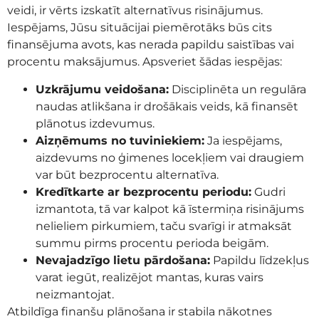
veidi, ir vērts izskatīt alternatīvus risinājumus.
Iespējams, Jūsu situācijai piemērotāks būs cits
finansējuma avots, kas nerada papildu saistības vai
procentu maksājumus. Apsveriet šādas iespējas:
Uzkrājumu veidošana:
Disciplinēta un regulāra
naudas atlikšana ir drošākais veids, kā finansēt
plānotus izdevumus.
Aizņēmums no tuviniekiem:
Ja iespējams,
aizdevums no ģimenes locekļiem vai draugiem
var būt bezprocentu alternatīva.
Kredītkarte ar bezprocentu periodu:
Gudri
izmantota, tā var kalpot kā īstermiņa risinājums
nelieliem pirkumiem, taču svarīgi ir atmaksāt
summu pirms procentu perioda beigām.
Nevajadzīgo lietu pārdošana:
Papildu līdzekļus
varat iegūt, realizējot mantas, kuras vairs
neizmantojat.
Atbildīga finanšu plānošana ir stabila nākotnes