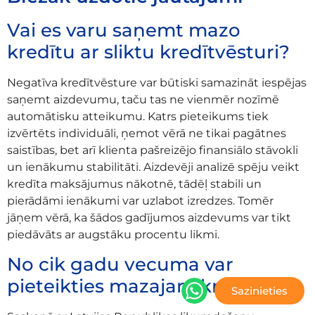
Vai es varu saņemt mazo
kredītu ar sliktu kredītvēsturi?
Negatīva kredītvēsture var būtiski samazināt iespējas
saņemt aizdevumu, taču tas ne vienmēr nozīmē
automātisku atteikumu. Katrs pieteikums tiek
izvērtēts individuāli, ņemot vērā ne tikai pagātnes
saistības, bet arī klienta pašreizējo finansiālo stāvokli
un ienākumu stabilitāti. Aizdevēji analizē spēju veikt
kredīta maksājumus nākotnē, tādēļ stabili un
pierādāmi ienākumi var uzlabot izredzes. Tomēr
jāņem vērā, ka šādos gadījumos aizdevums var tikt
piedāvāts ar augstāku procentu likmi.
No cik gadu vecuma var
pieteikties mazajam kredītam?
Sazinieties