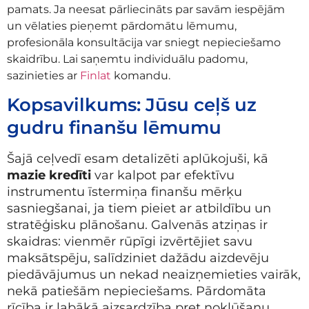
pamats. Ja neesat pārliecināts par savām iespējām
un vēlaties pieņemt pārdomātu lēmumu,
profesionāla konsultācija var sniegt nepieciešamo
skaidrību. Lai saņemtu individuālu padomu,
sazinieties ar
Finlat
komandu.
Kopsavilkums: Jūsu ceļš uz
gudru finanšu lēmumu
Šajā ceļvedī esam detalizēti aplūkojuši, kā
mazie kredīti
var kalpot par efektīvu
instrumentu īstermiņa finanšu mērķu
sasniegšanai, ja tiem pieiet ar atbildību un
stratēģisku plānošanu. Galvenās atziņas ir
skaidras: vienmēr rūpīgi izvērtējiet savu
maksātspēju, salīdziniet dažādu aizdevēju
piedāvājumus un nekad neaizņemieties vairāk,
nekā patiešām nepieciešams. Pārdomāta
rīcība ir labākā aizsardzība pret nokļūšanu