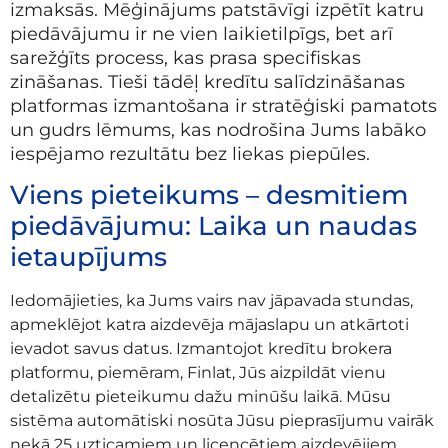
izmaksās. Mēģinājums patstāvīgi izpētīt katru
piedāvājumu ir ne vien laikietilpīgs, bet arī
sarežģīts process, kas prasa specifiskas
zināšanas. Tieši tādēļ kredītu salīdzināšanas
platformas izmantošana ir stratēģiski pamatots
un gudrs lēmums, kas nodrošina Jums labāko
iespējamo rezultātu bez liekas piepūles.
Viens pieteikums – desmitiem
piedāvājumu: Laika un naudas
ietaupījums
Iedomājieties, ka Jums vairs nav jāpavada stundas,
apmeklējot katra aizdevēja mājaslapu un atkārtoti
ievadot savus datus. Izmantojot kredītu brokera
platformu, piemēram, Finlat, Jūs aizpildāt vienu
detalizētu pieteikumu dažu minūšu laikā. Mūsu
sistēma automātiski nosūta Jūsu pieprasījumu vairāk
nekā 25 uzticamiem un licencētiem aizdevējiem