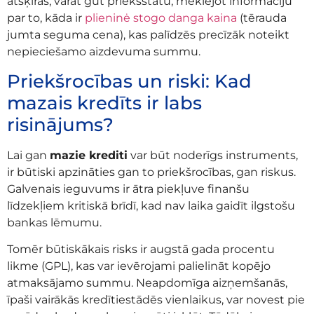
atšķiras, varat gūt priekšstatu, meklējot informāciju
par to, kāda ir
plieninė stogo danga kaina
(tērauda
jumta seguma cena), kas palīdzēs precīzāk noteikt
nepieciešamo aizdevuma summu.
Priekšrocības un riski: Kad
mazais kredīts ir labs
risinājums?
Lai gan
mazie krediti
var būt noderīgs instruments,
ir būtiski apzināties gan to priekšrocības, gan riskus.
Galvenais ieguvums ir ātra piekļuve finanšu
līdzekļiem kritiskā brīdī, kad nav laika gaidīt ilgstošu
bankas lēmumu.
Tomēr būtiskākais risks ir augstā gada procentu
likme (GPL), kas var ievērojami palielināt kopējo
atmaksājamo summu. Neapdomīga aizņemšanās,
īpaši vairākās kredītiestādēs vienlaikus, var novest pie