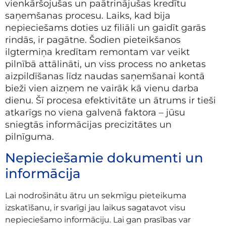
vienkāršojušas un paātrinājušas kredītu
saņemšanas procesu. Laiks, kad bija
nepieciešams doties uz filiāli un gaidīt garās
rindās, ir pagātne. Šodien pieteikšanos
ilgtermiņa kredītam remontam var veikt
pilnībā attālināti, un viss process no anketas
aizpildīšanas līdz naudas saņemšanai kontā
bieži vien aizņem ne vairāk kā vienu darba
dienu. Šī procesa efektivitāte un ātrums ir tieši
atkarīgs no viena galvenā faktora – jūsu
sniegtās informācijas precizitātes un
pilnīguma.
Nepieciešamie dokumenti un
informācija
Lai nodrošinātu ātru un sekmīgu pieteikuma
izskatīšanu, ir svarīgi jau laikus sagatavot visu
nepieciešamo informāciju. Lai gan prasības var