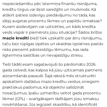
nepieciešamību pēc īstermiņa finanšu risinājuma,
kredītu tirgus var šķist sarežģīts un mulsinošs. Kā
atšķirt patiesi izdevīgu piedāvājumu no tāda, kas
slēpj augstas procentu likmes un papildu izmaksas?
Kuram aizdevējam var uzticēties, un kāds kredīta
veids vispār ir piemērots jūsu situācijai? Šādos brīžos
mazie kredīti
bieži tiek uzskatīti par ātru risinājumu,
taču bez rūpīgas izpētes un skaidras izpratnes pastāv
risks pieņemt pārsteidzīgu lēmumu, kas rada
ilgtermiņa saistības un nevajadzīgu stresu.
Tieši tādēļ esam sagatavojuši šo pārdomāto 2026.
gada ceļvedi, kas kalpos kā jūsu uzticamais partneris
aizņemšanās pasaulē. Šajā rakstā mēs strukturēti
apskatīsim dažādus mazo kredītu veidus, sniegsim
praktiskus padomus, kā objektīvi salīdzināt
nosacījumus, īpašu uzmanību veltot gada procentu
likmei (GPL) – svarīgākajam rādītājam jūsu izmaksu
novērtēšanai. Jūs iegūsiet skaidrību, kā identificēt