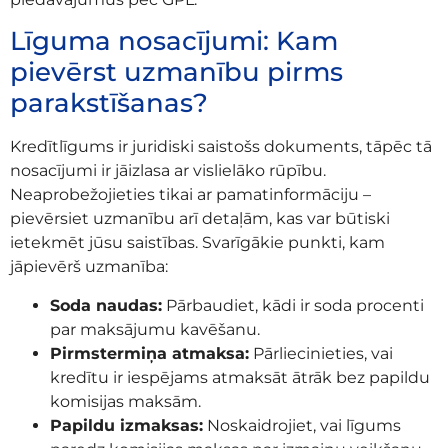
Līguma nosacījumi: Kam
pievērst uzmanību pirms
parakstīšanas?
Kredītlīgums ir juridiski saistošs dokuments, tāpēc tā
nosacījumi ir jāizlasa ar vislielāko rūpību.
Neaprobežojieties tikai ar pamatinformāciju –
pievērsiet uzmanību arī detaļām, kas var būtiski
ietekmēt jūsu saistības. Svarīgākie punkti, kam
jāpievērš uzmanība:
Soda naudas:
Pārbaudiet, kādi ir soda procenti
par maksājumu kavēšanu.
Pirmstermiņa atmaksa:
Pārliecinieties, vai
kredītu ir iespējams atmaksāt ātrāk bez papildu
komisijas maksām.
Papildu izmaksas:
Noskaidrojiet, vai līgums