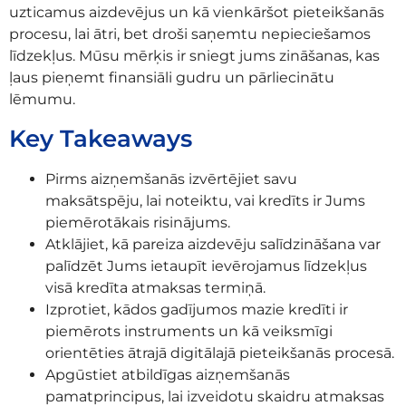
uzticamus aizdevējus un kā vienkāršot pieteikšanās
procesu, lai ātri, bet droši saņemtu nepieciešamos
līdzekļus. Mūsu mērķis ir sniegt jums zināšanas, kas
ļaus pieņemt finansiāli gudru un pārliecinātu
lēmumu.
Key Takeaways
Pirms aizņemšanās izvērtējiet savu
maksātspēju, lai noteiktu, vai kredīts ir Jums
piemērotākais risinājums.
Atklājiet, kā pareiza aizdevēju salīdzināšana var
palīdzēt Jums ietaupīt ievērojamus līdzekļus
visā kredīta atmaksas termiņā.
Izprotiet, kādos gadījumos mazie kredīti ir
piemērots instruments un kā veiksmīgi
orientēties ātrajā digitālajā pieteikšanās procesā.
Apgūstiet atbildīgas aizņemšanās
pamatprincipus, lai izveidotu skaidru atmaksas