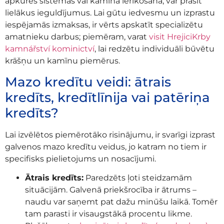
apkures sistēmas vai kamīna ierīkošana, var prasīt
lielākus ieguldījumus. Lai gūtu iedvesmu un izprastu
iespējamās izmaksas, ir vērts apskatīt specializētu
amatnieku darbus; piemēram, varat
visit HrejiciKrby
kamnářství kominictví
, lai redzētu individuāli būvētu
krāšņu un kamīnu piemērus.
Mazo kredītu veidi: ātrais
kredīts, kredītlīnija vai patēriņa
kredīts?
Lai izvēlētos piemērotāko risinājumu, ir svarīgi izprast
galvenos mazo kredītu veidus, jo katram no tiem ir
specifisks pielietojums un nosacījumi.
Ātrais kredīts:
Paredzēts ļoti steidzamām
situācijām. Galvenā priekšrocība ir ātrums –
naudu var saņemt pat dažu minūšu laikā. Tomēr
tam parasti ir visaugstākā procentu likme.