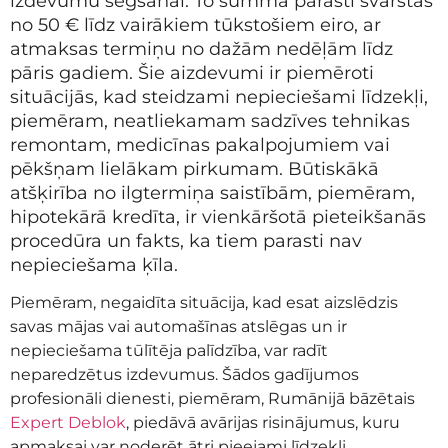
izdevumu segšanai. To summa parasti svārstās
no 50 € līdz vairākiem tūkstošiem eiro, ar
atmaksas termiņu no dažām nedēļām līdz
pāris gadiem. Šie aizdevumi ir piemēroti
situācijās, kad steidzami nepieciešami līdzekļi,
piemēram, neatliekamam sadzīves tehnikas
remontam, medicīnas pakalpojumiem vai
pēkšņam lielākam pirkumam. Būtiskākā
atšķirība no ilgtermiņa saistībām, piemēram,
hipotekārā kredīta, ir vienkāršotā pieteikšanās
procedūra un fakts, ka tiem parasti nav
nepieciešama ķīla.
Piemēram, negaidīta situācija, kad esat aizslēdzis
savas mājas vai automašīnas atslēgas un ir
nepieciešama tūlītēja palīdzība, var radīt
neparedzētus izdevumus. Šādos gadījumos
profesionāli dienesti, piemēram, Rumānijā bāzētais
Expert Deblok
, piedāvā avārijas risinājumus, kuru
apmaksai var noderēt ātri pieejami līdzekļi.