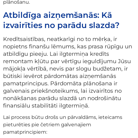
plānošanu.
Atbildīga aizņemšanās: Kā
izvairīties no parādu slazda?
Kredītsaistības, neatkarīgi no to mērķa, ir
nopietns finanšu lēmums, kas prasa rūpīgu un
atbildīgu pieeju. Lai ilgtermiņa kredīts
remontam kļūtu par vērtīgu ieguldījumu Jūsu
mājokļa vērtībā, nevis par slogu budžetam, ir
būtiski ievērot pārdomātas aizņemšanās
pamatprincipus. Pārdomāta plānošana ir
galvenais priekšnoteikums, lai izvairītos no
nonākšanas parādu slazdā un nodrošinātu
finansiālu stabilitāti ilgtermiņā.
Lai process būtu drošs un pārvaldāms, ieteicams
pieturēties pie četriem galvenajiem
pamatprincipiem: