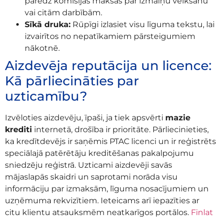
paredz komisijas maksas par izmaiņu veikšanu
vai citām darbībām.
Sīkā druka:
Rūpīgi izlasiet visu līguma tekstu, lai
izvairītos no nepatīkamiem pārsteigumiem
nākotnē.
Aizdevēja reputācija un licence:
Kā pārliecināties par
uzticamību?
Izvēloties aizdevēju, īpaši, ja tiek apsvērti
mazie
krediti
internetā, drošība ir prioritāte. Pārliecinieties,
ka kredītdevējs ir saņēmis PTAC licenci un ir reģistrēts
speciālajā patērētāju kreditēšanas pakalpojumu
sniedzēju reģistrā. Uzticami aizdevēji savās
mājaslapās skaidri un saprotami norāda visu
informāciju par izmaksām, līguma nosacījumiem un
uzņēmuma rekvizītiem. Ieteicams arī iepazīties ar
citu klientu atsauksmēm neatkarīgos portālos.
Finlat