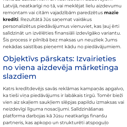
Latvijā, neatkarīgi no tā, vai meklējat lielu aizdevumu
remontam vai citām vajadzībām paredzētus
mazie
krediti
. Rezultātā Jūs saņemat vairākus
personalizētus piedāvājumus vienuviet, kas ļauj ērti
salīdzināt un izvēlēties finansiāli izdevīgāko variantu.
Šis process ir pilnībā bez maksas un neuzliek Jums
nekādas saistības pieņemt kādu no piedāvājumiem.
Objektīvs pārskats: Izvairieties
no viena aizdevēja mārketinga
slazdiem
Katrs kredītdevējs savās reklāmas kampaņās apgalvo,
ka tieši viņa piedāvājums ir labākais tirgū. Tomēr bieži
vien aiz skaļiem saukļiem slēpjas papildu izmaksas vai
neizdevīgi līguma nosacījumi. Salīdzināšanas
platforma darbojas kā Jūsu neatkarīgs finanšu
partneris, kas apkopo un strukturēti atspoguļo