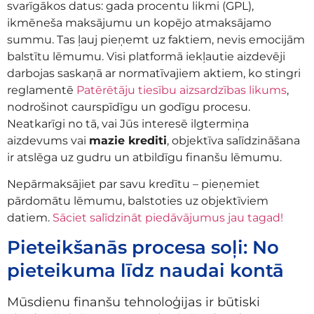
svarīgākos datus: gada procentu likmi (GPL),
ikmēneša maksājumu un kopējo atmaksājamo
summu. Tas ļauj pieņemt uz faktiem, nevis emocijām
balstītu lēmumu. Visi platformā iekļautie aizdevēji
darbojas saskaņā ar normatīvajiem aktiem, ko stingri
reglamentē
Patērētāju tiesību aizsardzības likums
,
nodrošinot caurspīdīgu un godīgu procesu.
Neatkarīgi no tā, vai Jūs interesē ilgtermiņa
aizdevums vai
mazie krediti
, objektīva salīdzināšana
ir atslēga uz gudru un atbildīgu finanšu lēmumu.
Nepārmaksājiet par savu kredītu – pieņemiet
pārdomātu lēmumu, balstoties uz objektīviem
datiem.
Sāciet salīdzināt piedāvājumus jau tagad!
Pieteikšanās procesa soļi: No
pieteikuma līdz naudai kontā
Mūsdienu finanšu tehnoloģijas ir būtiski