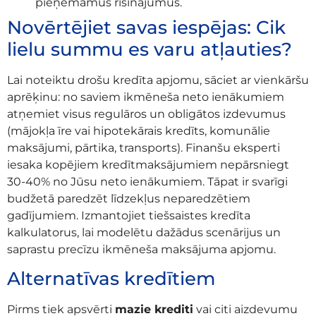
pieņemamus risinājumus.
Novērtējiet savas iespējas: Cik
lielu summu es varu atļauties?
Lai noteiktu drošu kredīta apjomu, sāciet ar vienkāršu
aprēķinu: no saviem ikmēneša neto ienākumiem
atņemiet visus regulāros un obligātos izdevumus
(mājokļa īre vai hipotekārais kredīts, komunālie
maksājumi, pārtika, transports). Finanšu eksperti
iesaka kopējiem kredītmaksājumiem nepārsniegt
30-40% no Jūsu neto ienākumiem. Tāpat ir svarīgi
budžetā paredzēt līdzekļus neparedzētiem
gadījumiem. Izmantojiet tiešsaistes kredīta
kalkulatorus, lai modelētu dažādus scenārijus un
saprastu precīzu ikmēneša maksājuma apjomu.
Alternatīvas kredītiem
Pirms tiek apsvērti
mazie krediti
vai citi aizdevumu