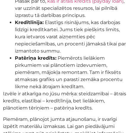
Plašāk par to,
kas ir ātrais kredīts (payday loan)
,
var uzzināt specializētos resursos, lai pilnībā
izprastu tā darbības principus.
Kredītlīnija:
Elastīgs risinājums, kas darbojas
līdzīgi kredītkartei. Jums tiek piešķirts limits,
kura ietvaros varat aizņemties pēc
nepieciešamības, un procenti jāmaksā tikai par
izmantoto summu.
Patēriņa kredīts:
Piemērots lielākiem
pirkumiem vai plānotiem izdevumiem,
piemēram, mājokļa remontam. Tam ir fiksēts
atmaksas grafiks un parasti zemāka procentu
likme nekā ātrajam kredītam.
Izvēle ir atkarīga no jūsu mērķa: steidzamībai – ātrais
kredīts, elastībai – kredītlīnija, bet lielākiem,
plānotiem tēriņiem – patēriņa kredīts.
Piemēram, plānojot jumta atjaunošanu, ir svarīgi
izpētīt materiālu izmaksas. Lai gan piedāvājumi