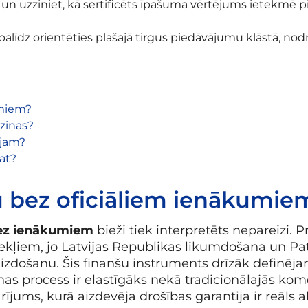
su un uzziniet, kā sertificēts īpašuma vērtējums ietekm
 palīdz orientēties plašajā tirgus piedāvājumu klāstā, nod
umiem?
zziņas?
ējam?
lat?
mu bez oficiāliem ienākumie
bez ienākumiem
bieži tiek interpretēts nepareizi.
ļiem, jo Latvijas Republikas likumdošana un Patē
izdošanu. Šis finanšu instruments drīzāk definēj
s process ir elastīgāks nekā tradicionālajās ko
darījums, kurā aizdevēja drošības garantija ir reāls ak