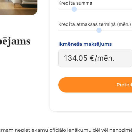
Kredīta summa
Kredīta atmaksas termiņš (mēn.)
spējams
Ikmēneša maksājums
134.05
€/mēn.
Pietei
evumam nepietiekamu oficiālo ienākumu dēļ vēl nenozīmē