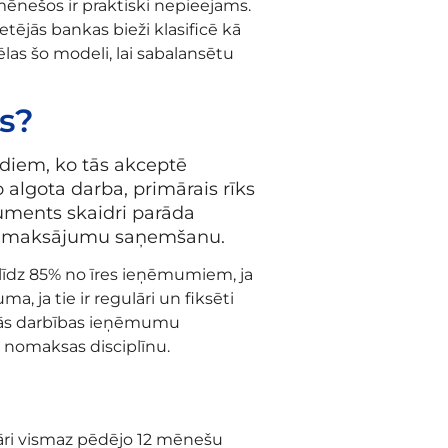
ēnešos ir praktiski nepieejams.
tējās bankas bieži klasificē kā
las šo modeli, lai sabalansētu
as?
idiem, ko tās akceptē
 algota darba, primārais rīks
kuments skaidri parāda
ielu maksājumu saņemšanu.
% līdz 85% no īres ieņēmumiem, ja
, ja tie ir regulāri un fiksēti
skās darbības ieņēmumu
 nomaksas disciplīnu.
ulāri vismaz pēdējo 12 mēnešu