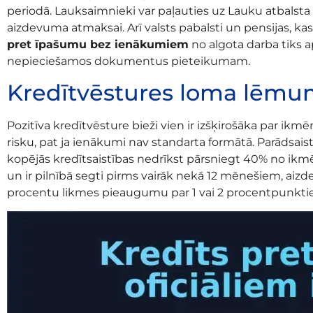
periodā. Lauksaimnieki var paļauties uz Lauku atbalst
aizdevuma atmaksai. Arī valsts pabalsti un pensijas, kas 
pret īpašumu bez ienākumiem
no algota darba tiks 
nepieciešamos dokumentus pieteikumam.
Kredītvēstures loma lēm
Pozitīva kredītvēsture bieži vien ir izšķirošāka par ik
risku, pat ja ienākumi nav standarta formātā. Parādsais
kopējās kredītsaistības nedrīkst pārsniegt 40% no ikmē
un ir pilnībā segti pirms vairāk nekā 12 mēnešiem, ai
procentu likmes pieaugumu par 1 vai 2 procentpunkti