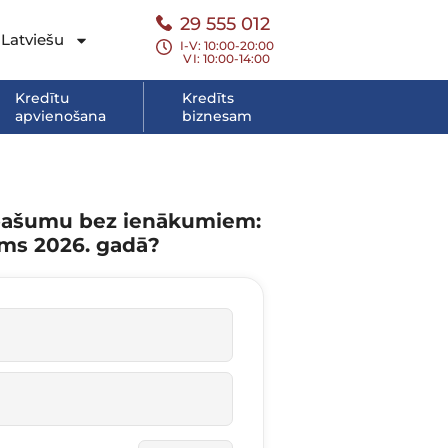
29 555 012
Latviešu
I-V: 10:00-20:00
VI
: 10:00-14:00
Kredītu
Kredīts
apvienošana
biznesam
 īpašumu bez ienākumiem:
jams 2026. gadā?