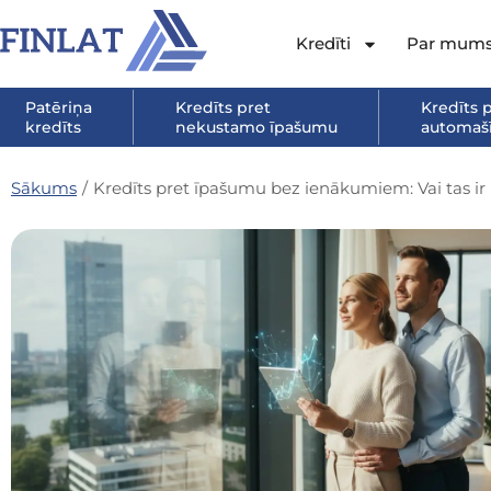
Kredīti
Par mum
Patēriņa
Kredīts pret
Kredīts 
kredīts
nekustamo īpašumu
automašī
Sākums
/
Kredīts pret īpašumu bez ienākumiem: Vai tas ir