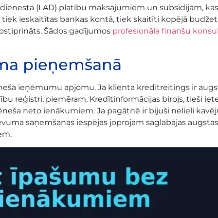
a dienesta (LAD) platību maksājumiem un subsīdijām, kas 
tiek ieskaitītas bankas kontā, tiek skaitīti kopējā budžetā
apstiprināts. Šādos gadījumos
profesionāla finanšu konsul
uma pieņemšanā
mēneša ieņēmumu apjomu. Ja klienta kredītreitings ir aug
tību reģistri, piemēram, Kredītinformācijas birojs, tieši
neša neto ienākumiem. Ja pagātnē ir bijuši nelieli kavē
zdevuma saņemšanas iespējas joprojām saglabājas augstas,
em.