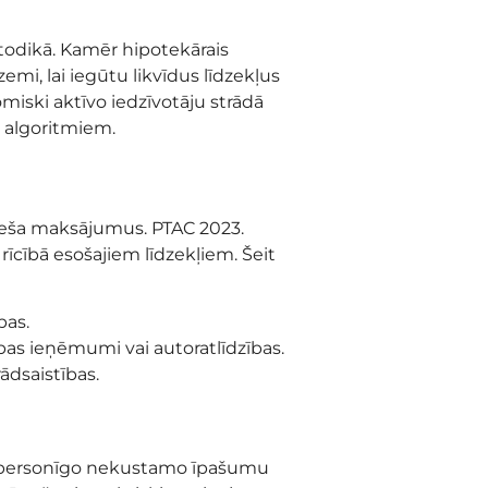
etodikā. Kamēr hipotekārais
emi, lai iegūtu likvīdus līdzekļus
omiski aktīvo iedzīvotāju strādā
 algoritmiem.
mēneša maksājumus. PTAC 2023.
īcībā esošajiem līdzekļiem. Šeit
bas.
bas ieņēmumi vai autoratlīdzības.
ādsaistības.
to personīgo nekustamo īpašumu