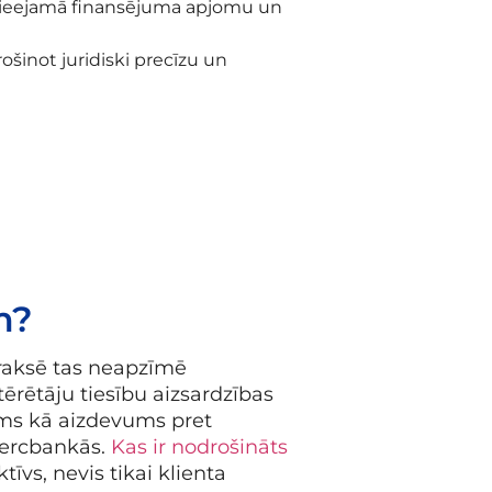
ē pieejamā finansējuma apjomu un
rošinot juridiski precīzu un
m?
 Praksē tas neapzīmē
rētāju tiesību aizsardzības
ams kā aizdevums pret
mercbankās.
Kas ir nodrošināts
tīvs, nevis tikai klienta