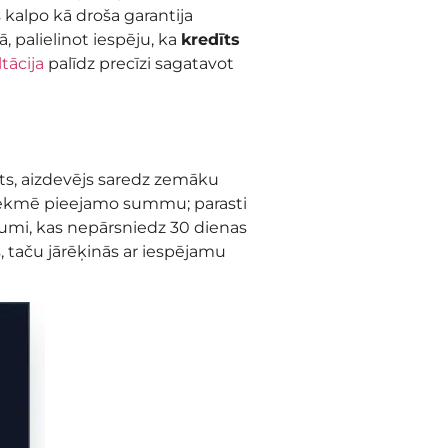
kalpo kā droša garantija
, palielinot iespēju, ka
kredīts
tācija
palīdz precīzi sagatavot
sts, aizdevējs saredz zemāku
 ietekmē pieejamo summu; parasti
jumi, kas nepārsniedz 30 dienas
 taču jārēķinās ar iespējamu