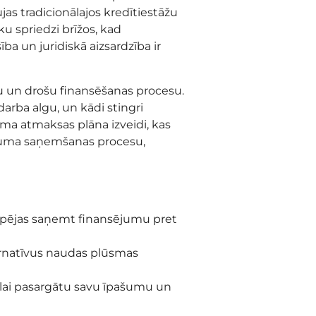
ujas tradicionālajos kredītiestāžu
u spriedzi brīžos, kad
ba un juridiskā aizsardzība ir
tu un drošu finansēšanas procesu.
arba algu, un kādi stingri
tama atmaksas plāna izveidi, kas
devuma saņemšanas procesu,
iespējas saņemt finansējumu pret
ternatīvus naudas plūsmas
 lai pasargātu savu īpašumu un