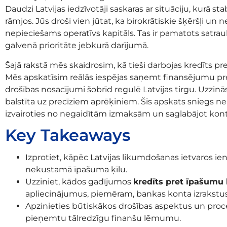
Daudzi Latvijas iedzīvotāji saskaras ar situāciju, kurā s
rāmjos. Jūs droši vien jūtat, ka birokrātiskie šķēršļi 
nepieciešams operatīvs kapitāls. Tas ir pamatots satrauk
galvenā prioritāte jebkurā darījumā.
Šajā rakstā mēs skaidrosim, kā tieši darbojas kredīts 
Mēs apskatīsim reālās iespējas saņemt finansējumu pret
drošības nosacījumi šobrīd regulē Latvijas tirgu. Uzzinā
balstīta uz precīziem aprēķiniem. Šis apskats sniegs n
izvairoties no negaidītām izmaksām un saglabājot kont
Key Takeaways
Izprotiet, kāpēc Latvijas likumdošanas ietvaros i
nekustamā īpašuma ķīlu.
Uzziniet, kādos gadījumos
kredīts pret īpašum
apliecinājumus, piemēram, bankas konta izrakstu
Apzinieties būtiskākos drošības aspektus un proc
pieņemtu tālredzīgu finanšu lēmumu.