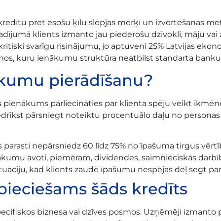
 kredītu pret esošu ķīlu slēpjas mērķī un izvērtēšanas m
adījumā klients izmanto jau piederošu dzīvokli, māju vai z
kritiski svarīgu risinājumu, jo aptuveni 25% Latvijas ekon
umos, kuru ienākumu struktūra neatbilst standarta banku
ākumu pierādīšanu?
isks pienākums pārliecināties par klienta spēju veikt ik
rīkst pārsniegt noteiktu procentuālo daļu no personas r
rasti nepārsniedz 60 līdz 75% no īpašuma tirgus vērtī
enākumu avoti, piemēram, dividendes, saimnieciskās darbī
tuāciju, kad klients zaudē īpašumu nespējas dēļ segt par
epieciešams šāds kredīts
specifiskos biznesa vai dzīves posmos. Uzņēmēji izman