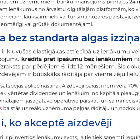
ndibinātiem uzņēmumiem banku finansējums pirmajos 24 m
aņem ienākumus no ārvalstu digitālajām platformām, ko vie
iemēram, lauksaimnieki vai tūrisma nozares pārstāvji, izvē
vienmērīgi vai grūtāk dokumentējami.
a bez standarta algas izziņ
 ir kļuvušas elastīgākas attiecībā uz ienākumu ve
alpojumu
kredīts pret īpašumu bez ienākumiem
no
a izraksts par pēdējiem 6 līdz 12 mēnešiem. Šis do
aizdevējam ir būtiskāks rādītājs par vienreizēju l
aksātspējas apliecināšanai. Aizdevēji parasti ņem vērā 70
iek vērtētas dividendes un ienākumi no kapitāla pieauguma
nātajiem jāsagatavo operatīvie pārskati un saimnieci
s
balstās uz reālo uzņēmuma peļņas rādītāju un nodokļu
i, ko akceptē aizdevēji
i ir pilnvērtīgs ienākumu avots, ja tie tiek saņemti reg