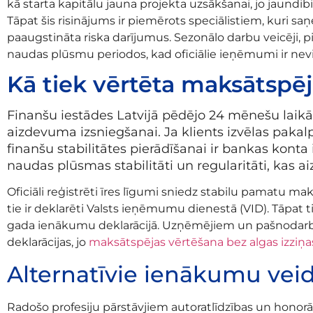
kā starta kapitālu jauna projekta uzsākšanai, jo jau
Tāpat šis risinājums ir piemērots speciālistiem, kuri s
paaugstināta riska darījumus. Sezonālo darbu veicēji, p
naudas plūsmu periodos, kad oficiālie ieņēmumi ir ne
Kā tiek vērtēta maksātspēj
Finanšu iestādes Latvijā pēdējo 24 mēnešu laikā
aizdevuma izsniegšanai. Ja klients izvēlas pak
finanšu stabilitātes pierādīšanai ir bankas kont
naudas plūsmas stabilitāti un regularitāti, kas 
Oficiāli reģistrēti īres līgumi sniedz stabilu pamatu m
tie ir deklarēti Valsts ieņēmumu dienestā (VID). Tāpat t
gada ienākumu deklarācijā. Uzņēmējiem un pašnodarbi
deklarācijas, jo
maksātspējas vērtēšana bez algas izziņa
Alternatīvie ienākumu veid
Radošo profesiju pārstāvjiem autoratlīdzības un honorār