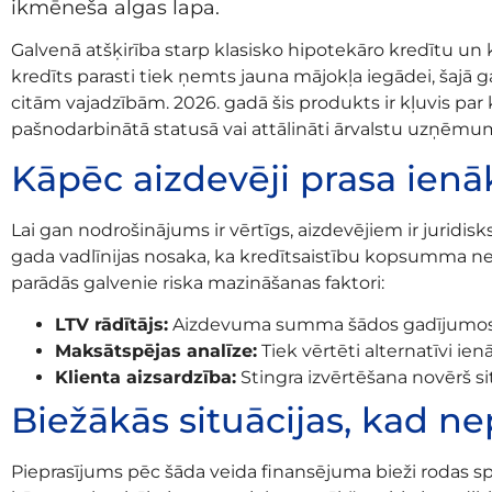
ikmēneša algas lapa.
Galvenā atšķirība starp klasisko hipotekāro kredītu un
kredīts parasti tiek ņemts jauna mājokļa iegādei, šajā g
citām vajadzībām. 2026. gadā šis produkts ir kļuvis par 
pašnodarbinātā statusā vai attālināti ārvalstu uzņēm
Kāpēc aizdevēji prasa ien
Lai gan nodrošinājums ir vērtīgs, aizdevējiem ir jurid
gada vadlīnijas nosaka, ka kredītsaistību kopsumma ned
parādās galvenie riska mazināšanas faktori:
LTV rādītājs:
Aizdevuma summa šādos gadījumos pa
Maksātspējas analīze:
Tiek vērtēti alternatīvi i
Klienta aizsardzība:
Stingra izvērtēšana novērš si
Biežākās situācijas, kad n
Pieprasījums pēc šāda veida finansējuma bieži rodas 