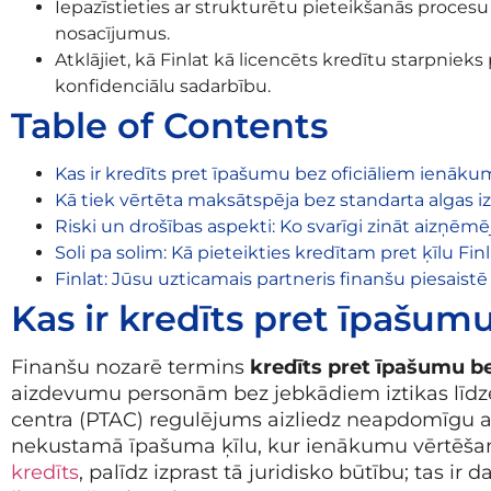
Iepazīstieties ar strukturētu pieteikšanās proce
nosacījumus.
Atklājiet, kā Finlat kā licencēts kredītu starpnieks
konfidenciālu sadarbību.
Table of Contents
Kas ir kredīts pret īpašumu bez oficiāliem ienāk
Kā tiek vērtēta maksātspēja bez standarta algas i
Riski un drošības aspekti: Ko svarīgi zināt aizņēm
Soli pa solim: Kā pieteikties kredītam pret ķīlu Fin
Finlat: Jūsu uzticamais partneris finanšu piesaistē
Kas ir kredīts pret īpašu
Finanšu nozarē termins
kredīts pret īpašumu 
aizdevumu personām bez jebkādiem iztikas līdzek
centra (PTAC) regulējums aizliedz neapdomīgu a
nekustamā īpašuma ķīlu, kur ienākumu vērtēšana
kredīts
, palīdz izprast tā juridisko būtību; tas ir 