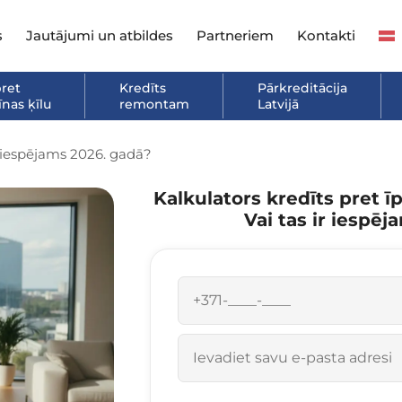
s
Jautājumi un atbildes
Partneriem
Kontakti
pret
Kredīts
Pārkreditācija
nas ķīlu
remontam
Latvijā
 iespējams 2026. gadā?
Kalkulators kredīts pret
Vai tas ir iespē