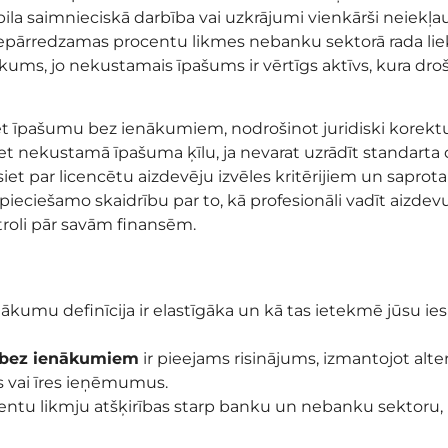
tabila saimnieciskā darbība vai uzkrājumi vienkārši neiekļa
un nepārredzamas procentu likmes nebanku sektorā rada liek
ums, jo nekustamais īpašums ir vērtīgs aktīvs, kura drošī
pret īpašumu bez ienākumiem, nodrošinot juridiski korek
 nekustamā īpašuma ķīlu, ja nevarat uzrādīt standarta d
siet par licencētu aizdevēju izvēles kritērijiem un sapro
epieciešamo skaidrību par to, kā profesionāli vadīt aiz
roli pār savām finansēm.
enākumu definīcija ir elastīgāka un kā tas ietekmē jūsu 
u bez ienākumiem
ir pieejams risinājums, izmantojot al
s vai īres ieņēmumus.
entu likmju atšķirības starp banku un nebanku sektoru,