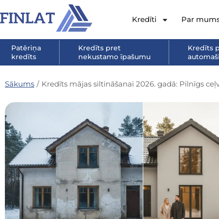
Kredīti
Par mum
Patēriņa
Kredīts pret
Kredīts 
kredīts
nekustamo īpašumu
automašī
Sākums
/
Kredīts mājas siltināšanai 2026. gadā: Pilnīgs ce