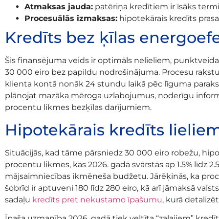
Atmaksas jauda:
patēriņa kredītiem ir īsāks ter
Procesuālās izmaksas:
hipotekārais kredīts pras
Kredīts bez ķīlas energoefe
Šis finansējuma veids ir optimāls nelieliem, punktveid
30 000 eiro bez papildu nodrošinājuma. Procesu rakstur
klienta kontā nonāk 24 stundu laikā pēc līguma parakst
plānojat mazāka mēroga uzlabojumus, noderīgu infor
procentu likmes bezķīlas darījumiem.
Hipotekārais kredīts lielie
Situācijās, kad tāme pārsniedz 30 000 eiro robežu, hip
procentu likmes, kas 2026. gadā svārstās ap 1.5% līdz 
mājsaimniecības ikmēneša budžetu. Jārēķinās, ka process
šobrīd ir aptuveni 180 līdz 280 eiro, kā arī jāmaksā valst
sadaļu
kredīts pret nekustamo īpašumu
, kurā detalizēt
Īpaša uzmanība 2026. gadā tiek veltīta “zaļajiem” kredīt