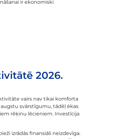
tināšanai ir ekonomiski
ivitātē 2026.
ivitāte vairs nav tikai komforta
as augstu svārstīgumu, tādēļ ēkas
em rēķinu lēcieniem. Investīcija
eži izrādās finansiāli neizdevīga.