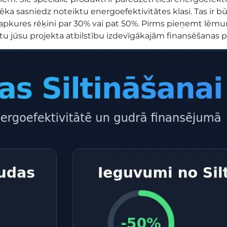
a sasniedz noteiktu energoefektivitātes klasi. Tas ir bū
 apkures rēķini par 30% vai pat 50%. Pirms pieņemt lēm
rtētu jūsu projekta atbilstību izdevīgākajām finansēšana