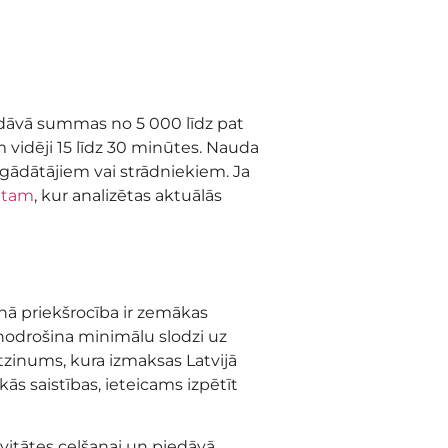
iedāvā summas no 5 000 līdz pat
 vidēji 15 līdz 30 minūtes. Nauda
egādātājiem vai strādniekiem. Ja
ntam
, kur analizētas aktuālās
enā priekšrocība ir zemākas
 nodrošina minimālu slodzi uz
tzinums, kura izmaksas Latvijā
kās saistības, ieteicams izpētīt
ivitātes celšanai un piedāvā