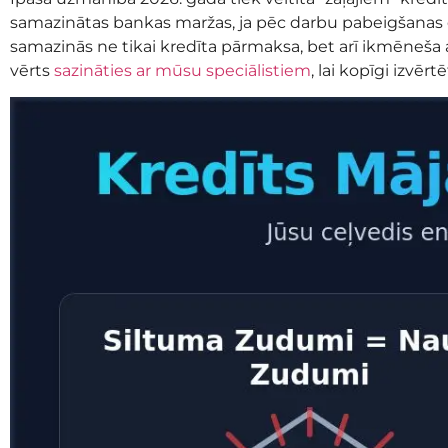
samazinātas bankas maržas, ja pēc darbu pabeigšanas ēk
samazinās ne tikai kredīta pārmaksa, bet arī ikmēneša
vērts
sazināties ar mūsu speciālistiem
, lai kopīgi izvē