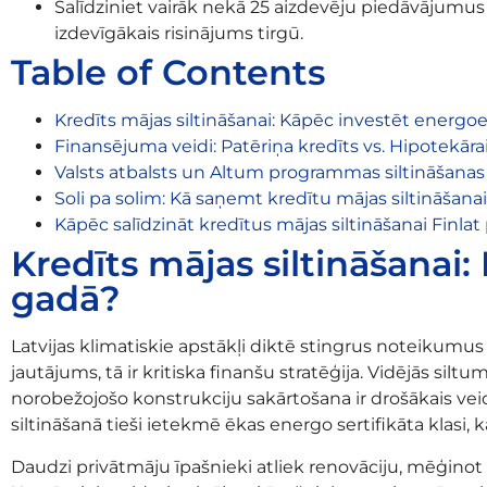
Salīdziniet vairāk nekā 25 aizdevēju piedāvājumus v
izdevīgākais risinājums tirgū.
Table of Contents
Kredīts mājas siltināšanai: Kāpēc investēt energoe
Finansējuma veidi: Patēriņa kredīts vs. Hipotekārai
Valsts atbalsts un Altum programmas siltināšanas
Soli pa solim: Kā saņemt kredītu mājas siltināšana
Kāpēc salīdzināt kredītus mājas siltināšanai Finlat
Kredīts mājas siltināšanai
gadā?
Latvijas klimatiskie apstākļi diktē stingrus noteikumu
jautājums, tā ir kritiska finanšu stratēģija. Vidējās si
norobežojošo konstrukciju sakārtošana ir drošākais ve
siltināšanā tieši ietekmē ēkas energo sertifikāta klasi, 
Daudzi privātmāju īpašnieki atliek renovāciju, mēģinot u