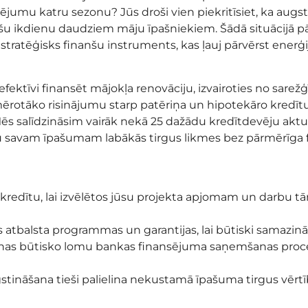
jumu katru sezonu? Jūs droši vien piekritīsiet, ka aug
nošu ikdienu daudziem māju īpašniekiem. Šādā situācijā p
n stratēģisks finanšu instruments, kas ļauj pārvērst enerģ
fektīvi finansēt mājokļa renovāciju, izvairoties no sarež
ērotāko risinājumu starp patēriņa un hipotekāro kredītu,
s salīdzināsim vairāk nekā 25 dažādu kredītdevēju aktuā
avam īpašumam labākās tirgus likmes bez pārmērīga fi
o kredītu, lai izvēlētos jūsu projekta apjomam un darbu t
s atbalsta programmas un garantijas, lai būtiski samazin
šanas būtisko lomu bankas finansējuma saņemšanas proc
gstināšana tieši palielina nekustamā īpašuma tirgus vērt