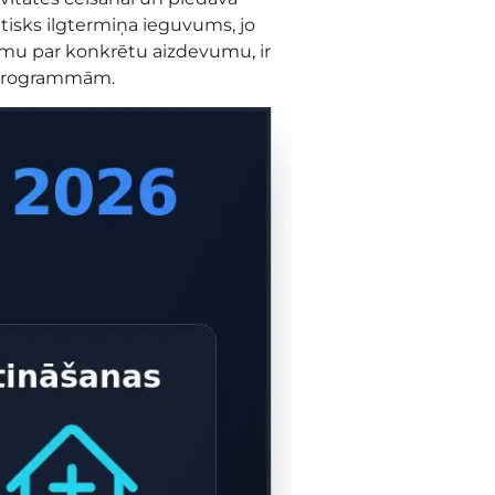
tisks ilgtermiņa ieguvums, jo
umu par konkrētu aizdevumu, ir
s programmām.