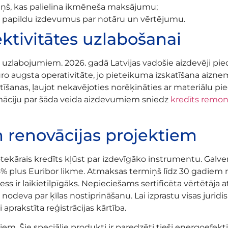
miņš, kas palielina ikmēneša maksājumu;
a papildu izdevumus par notāru un vērtējumu.
ktivitātes uzlabošanai
a uzlabojumiem. 2026. gadā Latvijas vadošie aizdevēji p
o augsta operativitāte, jo pieteikuma izskatīšana aizņem
īšanas, ļaujot nekavējoties norēķināties ar materiālu pi
māciju par šāda veida aizdevumiem sniedz
kredīts remo
m renovācijas projektiem
otekārais kredīts kļūst par izdevīgāko instrumentu. Galv
2.5% plus Euribor likme. Atmaksas termiņš līdz 30 gadiem
 ir laikietilpīgāks. Nepieciešams sertificēta vērtētāja a
s nodeva par ķīlas nostiprināšanu. Lai izprastu visas juridis
i aprakstīta reģistrācijas kārtība.
iem. Šie speciālie produkti ir paredzēti tieši energoefekt