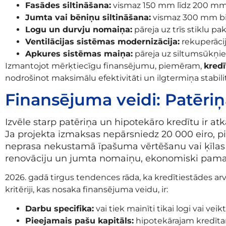
Fasādes siltināšana:
vismaz 150 mm līdz 200 mm iz
Jumta vai bēniņu siltināšana:
vismaz 300 mm biezs
Logu un durvju nomaiņa:
pāreja uz trīs stiklu p
Ventilācijas sistēmas modernizācija:
rekuperācij
Apkures sistēmas maiņa:
pāreja uz siltumsūkņie
Izmantojot mērķtiecīgu finansējumu, piemēram,
kredī
nodrošinot maksimālu efektivitāti un ilgtermiņa stabilit
Finansējuma veidi: Patēriņa
Izvēle starp patēriņa un hipotekāro kredītu ir 
Ja projekta izmaksas nepārsniedz 20 000 eiro, pie
neprasa nekustamā īpašuma vērtēšanu vai ķīlas 
renovāciju un jumta nomaiņu, ekonomiski pamat
2026. gadā tirgus tendences rāda, ka kredītiestādes a
kritēriji, kas nosaka finansējuma veidu, ir:
Darbu specifika:
vai tiek mainīti tikai logi vai vei
Pieejamais pašu kapitāls:
hipotekārajam kredītam