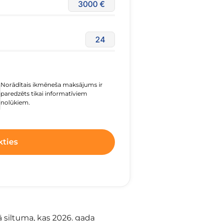
3000
24
Norādītais ikmēneša maksājums ir
paredzēts tikai informatīviem
nolūkiem.
kties
ā siltuma, kas 2026. gada