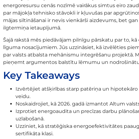
energoresursu cenās nozīmē vairākus simtus eiro zaudē
par mājokļa tehnisko stāvokli ir kļuvušas par apgrūti
mājas siltināšanai ir nevis vienkārši aizdevums, bet ga
ilgtermiņa ietaupījumā.
Šajā rakstā mēs piedāvājam pilnīgu pārskatu par to, kā e
līguma nosacījumiem. Jūs uzzināsiet, kā izvēlēties piem
par valsts atbalsta mehānismu integrēšanu projektā. Mē
pieņemt argumentos balstītu lēmumu un nodrošinātu s
Key Takeaways
Izvērtējiet atšķirības starp patēriņa un hipotekār
veidu.
Noskaidrojiet, kā 2026. gadā izmantot Altum valst
Izprotiet energoaudita un precīzas darbu plāno
uzlabošanā.
Uzziniet, kā stratēģiska energoefektivitātes paau
sertifikāta klasi.