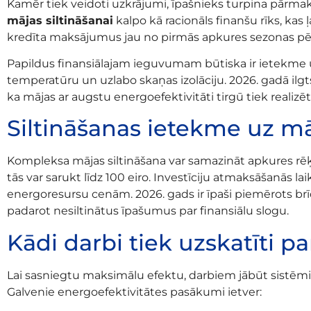
Kamēr tiek veidoti uzkrājumi, īpašnieks turpina pārma
mājas siltināšanai
kalpo kā racionāls finanšu rīks, ka
kredīta maksājumus jau no pirmās apkures sezonas pē
Papildus finansiālajam ieguvumam būtiska ir ietekme uz d
temperatūru un uzlabo skaņas izolāciju. 2026. gadā ilgt
ka mājas ar augstu energoefektivitāti tirgū tiek realiz
Siltināšanas ietekme uz m
Kompleksa mājas siltināšana var samazināt apkures rēķi
tās var sarukt līdz 100 eiro. Investīciju atmaksāšanās la
energoresursu cenām. 2026. gads ir īpaši piemērots brīdi
padarot nesiltinātus īpašumus par finansiālu slogu.
Kādi darbi tiek uzskatīti p
Lai sasniegtu maksimālu efektu, darbiem jābūt sistēmisk
Galvenie energoefektivitātes pasākumi ietver: