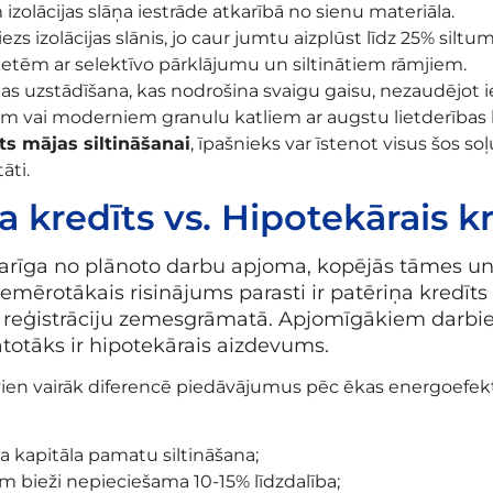
olācijas slāņa iestrāde atkarībā no sienu materiāla.
 izolācijas slānis, jo caur jumtu aizplūst līdz 25% siltum
aketēm ar selektīvo pārklājumu un siltinātiem rāmjiem.
as uzstādīšana, kas nodrošina svaigu gaisu, nezaudējot i
m vai moderniem granulu katliem ar augstu lietderības 
ts mājas siltināšanai
, īpašnieks var īstenot visus šos so
āti.
 kredīts vs. Hipotekārais k
atkarīga no plānoto darbu apjoma, kopējās tāmes 
mērotākais risinājums parasti ir patēriņa kredīts m
reģistrāciju zemesgrāmatā. Apjomīgākiem darbiem
otāks ir hipotekārais aizdevums.
rvien vairāk diferencē piedāvājumus pēc ēkas energoefek
kta kapitāla pamatu siltināšana;
 bieži nepieciešama 10-15% līdzdalība;