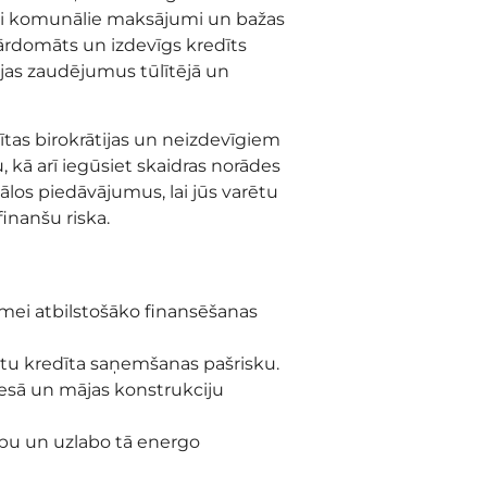
sti komunālie maksājumi un bažas
ārdomāts un izdevīgs kredīts
ijas zaudējumus tūlītējā un
ģītas birokrātijas un neizdevīgiem
 kā arī iegūsiet skaidras norādes
los piedāvājumus, lai jūs varētu
nanšu riska.
āmei atbilstošāko finansēšanas
ātu kredīta saņemšanas pašrisku.
esā un mājas konstrukciju
ību un uzlabo tā energo