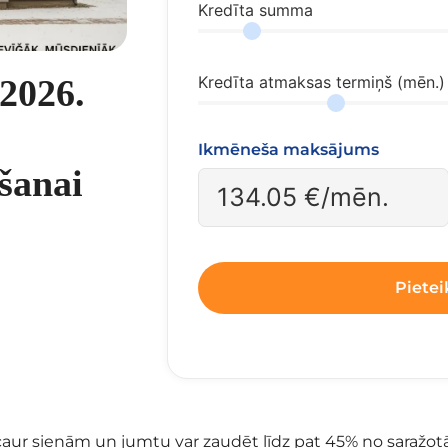
Kredīta summa
 2026.
Kredīta atmaksas termiņš (mēn.)
Ikmēneša maksājums
ēšanai
134.05
€/mēn.
Pietei
ā caur sienām un jumtu var zaudēt līdz pat 45% no saražot