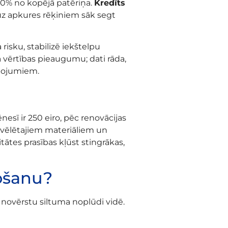
50% no kopējā patēriņa.
Kredīts
 uz apkures rēķiniem sāk segt
risku, stabilizē iekštelpu
a vērtības pieaugumu; dati rāda,
abojumiem.
esī ir 250 eiro, pēc renovācijas
 izvēlētajiem materiāliem un
tātes prasības kļūst stingrākas,
bošanu?
 novērstu siltuma noplūdi vidē.