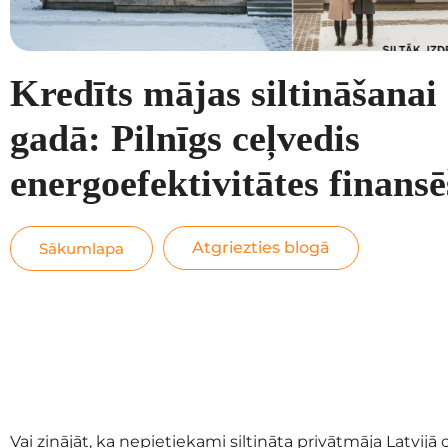
Kredīts mājas siltināšanai
gadā: Pilnīgs ceļvedis
energoefektivitātes finans
Atgriezties blogā
Sākumlapa
Vai zinājāt, ka nepietiekami siltināta privātmāja Latvij