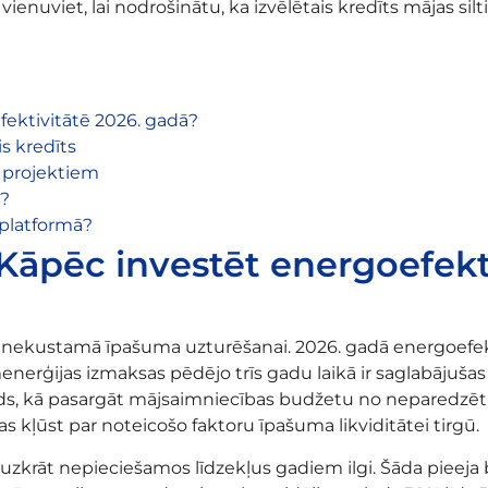
ienuviet, lai nodrošinātu, ka izvēlētais kredīts mājas sil
fektivitātē 2026. gadā?
s kredīts
 projektiem
i?
 platformā?
: Kāpēc investēt energoefekt
s nekustamā īpašuma uzturēšanai. 2026. gadā energoefekt
ltumenerģijas izmaksas pēdējo trīs gadu laikā ir saglabājuš
ids, kā pasargāt mājsaimniecības budžetu no neparedzēti
kas kļūst par noteicošo faktoru īpašuma likviditātei tirgū.
zkrāt nepieciešamos līdzekļus gadiem ilgi. Šāda pieeja bi