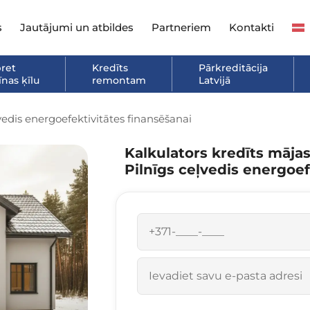
s
Jautājumi un atbildes
Partneriem
Kontakti
pret
Kredīts
Pārkreditācija
nas ķīlu
remontam
Latvijā
ļvedis energoefektivitātes finansēšanai
Kalkulators kredīts mājas
Pilnīgs ceļvedis energoef