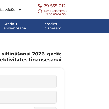
29 555 012
Latviešu
I-V: 10:00-20:00
VI
: 10:00-14:00
Kredītu
Kredīts
apvienošana
biznesam
 siltināšanai 2026. gadā:
ektivitātes finansēšanai