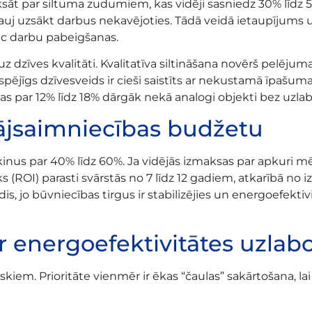
ksāt par siltuma zudumiem, kas vidēji sasniedz 30% līdz 
s ļauj uzsākt darbus nekavējoties. Tādā veidā ietaupījums
c darbu pabeigšanas.
zīves kvalitāti. Kvalitatīva siltināšana novērš pelējuma 
spējīgs dzīvesveids ir cieši saistīts ar nekustamā īpašum
ētas par 12% līdz 18% dārgāk nekā analogi objekti bez uzl
ājsaimniecības budžetu
nus par 40% līdz 60%. Ja vidējās izmaksas par apkuri mēn
iks (ROI) parasti svārstās no 7 līdz 12 gadiem, atkarībā no
s, jo būvniecības tirgus ir stabilizējies un energoefektivi
ar energoefektivitātes uzla
iem. Prioritāte vienmēr ir ēkas “čaulas” sakārtošana, lai