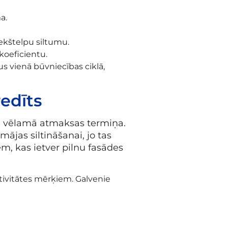
a.
ekštelpu siltumu.
koeficientu.
ļus vienā būvniecības ciklā,
redīts
un vēlamā atmaksas termiņa.
ājas siltināšanai, jo tas
, kas ietver pilnu fasādes
tivitātes mērķiem. Galvenie