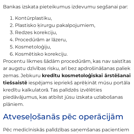
Bankas izskata pieteikumus izdevumu segšanai par:
Kontūrplastiku,
Plastisko ķirurgu pakalpojumiem,
Redzes korekciju,
Procedūrām ar lāzeru,
Kosmetoloģiju,
Kosmētisko korekciju.
Procentu likmes šādām procedūrām, kas nav saistītas
ar augstu dzīvības risku, arī bez apdrošināšanas paliek
zemas. Jebkuru
kredītu kosmetoloģiskai ārstēšanai
tiešsaistē
iespējams iepriekš aprēķināt mūsu portāla
kredītu kalkulatorā. Tas palīdzēs izvēlēties
piedāvājumus, kas atbilst jūsu izskata uzlabošanas
plāniem.
Atveseļošanās pēc operācijām
Pēc medicīniskās palīdzības saņemšanas pacientiem