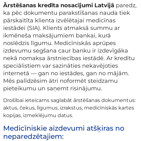
Ārstēšanas kredīta nosacījumi Latvijā
paredz,
ka pēc dokumentu parakstīšanas nauda tiek
pārskaitīta klienta izvēlētajai medicīnas
iestādei (SIA). Klients atmaksā summu ar
ikmēneša maksājumiem bankai, kurā
noslēdzis līgumu. Medicīniskās aprūpes
izdevumu segšana caur banku ir izdevīgāka
nekā nomaksa ārstniecības iestādē. Ar kredītu
speciālistiem var sazināties nekavējoties
internetā — gan no iestādes, gan no mājām.
Mēs palīdzēsim ātri noformēt steidzamu
pieteikumu un saņemt risinājumu.
Drošībai ieteicams saglabāt ārstēšanas dokumentus:
aktus, čekus, līgumus, izrakstus, medicīniskās kartes
kopijas, izmeklējumu datus.
Medicīniskie aizdevumi atšķiras no
neparedzētajiem: