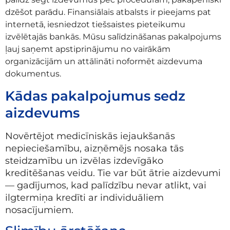
dzēšot parādu. Finansiālais atbalsts ir pieejams pat
internetā, iesniedzot tiešsaistes pieteikumu
izvēlētajās bankās. Mūsu salīdzināšanas pakalpojums
ļauj saņemt apstiprinājumu no vairākām
organizācijām un attālināti noformēt aizdevuma
dokumentus.
Kādas pakalpojumus sedz
aizdevums
Novērtējot medicīniskās iejaukšanās
nepieciešamību, aizņēmējs nosaka tās
steidzamību un izvēlas izdevīgāko
kreditēšanas veidu. Tie var būt ātrie aizdevumi
— gadījumos, kad palīdzību nevar atlikt, vai
ilgtermiņa kredīti ar individuāliem
nosacījumiem.