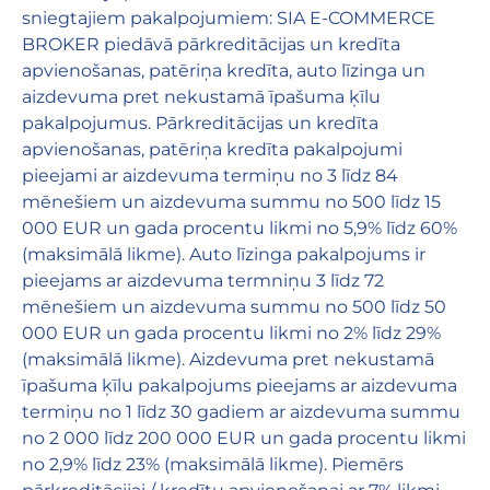
sniegtajiem pakalpojumiem: SIA E-COMMERCE
BROKER piedāvā pārkreditācijas un kredīta
apvienošanas, patēriņa kredīta, auto līzinga un
aizdevuma pret nekustamā īpašuma ķīlu
pakalpojumus. Pārkreditācijas un kredīta
apvienošanas, patēriņa kredīta pakalpojumi
pieejami ar aizdevuma termiņu no 3 līdz 84
mēnešiem un aizdevuma summu no 500 līdz 15
000 EUR un gada procentu likmi no 5,9% līdz 60%
(maksimālā likme). Auto līzinga pakalpojums ir
pieejams ar aizdevuma termniņu 3 līdz 72
mēnešiem un aizdevuma summu no 500 līdz 50
000 EUR un gada procentu likmi no 2% līdz 29%
(maksimālā likme). Aizdevuma pret nekustamā
īpašuma ķīlu pakalpojums pieejams ar aizdevuma
termiņu no 1 līdz 30 gadiem ar aizdevuma summu
no 2 000 līdz 200 000 EUR un gada procentu likmi
no 2,9% līdz 23% (maksimālā likme). Piemērs