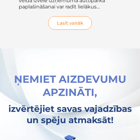
e
veida izvēle uzņēmuma autoparka
būt
paplašināšanai var radīt lielākus
raž
zaudējumus nekā...
Lasīt vairāk
ŅEMIET AIZDEVUMU
APZINĀTI,
izvērtējiet savas vajadzības
un spēju atmaksāt!