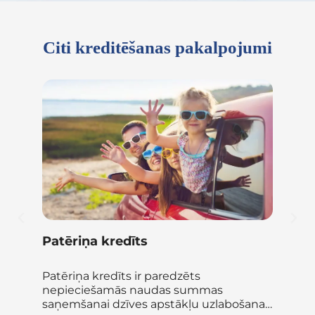
Citi kreditēšanas pakalpojumi
Patēriņa kredīts
Kr
savu
Patēriņa kredīts ir paredzēts
Ar
nepieciešamās naudas summas
org
rēs
saņemšanai dzīves apstākļu uzlabošanai,
aut