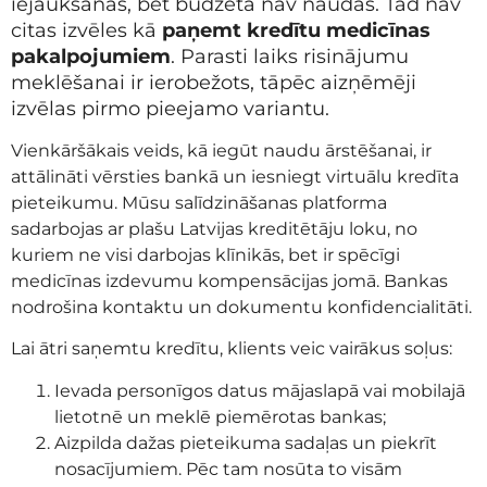
iejaukšanās, bet budžetā nav naudas. Tad nav
citas izvēles kā
paņemt kredītu medicīnas
pakalpojumiem
. Parasti laiks risinājumu
meklēšanai ir ierobežots, tāpēc aizņēmēji
izvēlas pirmo pieejamo variantu.
Vienkāršākais veids, kā iegūt naudu ārstēšanai, ir
attālināti vērsties bankā un iesniegt virtuālu kredīta
pieteikumu. Mūsu salīdzināšanas platforma
sadarbojas ar plašu Latvijas kreditētāju loku, no
kuriem ne visi darbojas klīnikās, bet ir spēcīgi
medicīnas izdevumu kompensācijas jomā. Bankas
nodrošina kontaktu un dokumentu konfidencialitāti.
Lai ātri saņemtu kredītu, klients veic vairākus soļus:
Ievada personīgos datus mājaslapā vai mobilajā
lietotnē un meklē piemērotas bankas;
Aizpilda dažas pieteikuma sadaļas un piekrīt
nosacījumiem. Pēc tam nosūta to visām