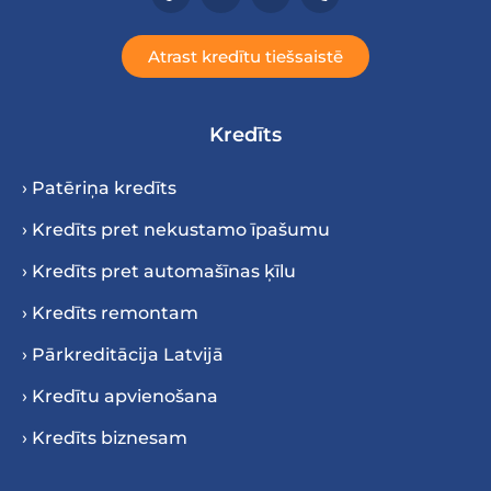
Atrast kredītu tiešsaistē
Kredīts
› Patēriņa kredīts
› Kredīts pret nekustamo īpašumu
› Kredīts pret automašīnas ķīlu
› Kredīts remontam
› Pārkreditācija Latvijā
› Kredītu apvienošana
› Kredīts biznesam