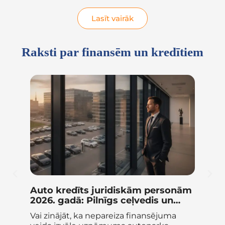
citu kredītu un komunālo...
Lasīt vairāk
Raksti par finansēm un kredītiem
Auto kredīts juridiskām personām
Bi
2026. gadā: Pilnīgs ceļvedis un
Pi
salīdzinājums
pi
Vai zinājāt, ka nepareiza finansējuma
Vai