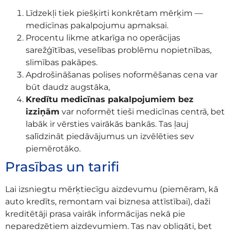
Līdzekļi tiek piešķirti konkrētam mērķim —
medicīnas pakalpojumu apmaksai.
Procentu likme atkarīga no operācijas
sarežģītības, veselības problēmu nopietnības,
slimības pakāpes.
Apdrošināšanas polises noformēšanas cena var
būt daudz augstāka,
Kredītu medicīnas pakalpojumiem bez
izziņām
var noformēt tieši medicīnas centrā, bet
labāk ir vērsties vairākās bankās. Tas ļauj
salīdzināt piedāvājumus un izvēlēties sev
piemērotāko.
Prasības un tarifi
Lai izsniegtu mērķtiecīgu aizdevumu (piemēram, kā
auto kredīts, remontam vai biznesa attīstībai), daži
kreditētāji prasa vairāk informācijas nekā pie
neparedzētiem aizdevumiem. Tas nav obligāti, bet