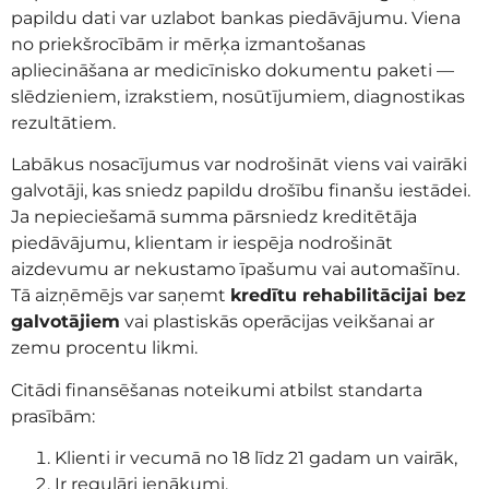
papildu dati var uzlabot bankas piedāvājumu. Viena
no priekšrocībām ir mērķa izmantošanas
apliecināšana ar medicīnisko dokumentu paketi —
slēdzieniem, izrakstiem, nosūtījumiem, diagnostikas
rezultātiem.
Labākus nosacījumus var nodrošināt viens vai vairāki
galvotāji, kas sniedz papildu drošību finanšu iestādei.
Ja nepieciešamā summa pārsniedz kreditētāja
piedāvājumu, klientam ir iespēja nodrošināt
aizdevumu ar nekustamo īpašumu vai automašīnu.
Tā aizņēmējs var saņemt
kredītu rehabilitācijai bez
galvotājiem
vai plastiskās operācijas veikšanai ar
zemu procentu likmi.
Citādi finansēšanas noteikumi atbilst standarta
prasībām:
Klienti ir vecumā no 18 līdz 21 gadam un vairāk,
Ir regulāri ienākumi,