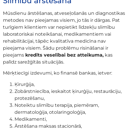
Slimību ārstēšana
Mūsdienu ārstēšanas, atveseļošanās un diagnostikas
metodes nav pieejamas visiem, jo tās ir dārgas. Pat
turīgiem klientiem var nepietikt līdzekļu slimību
laboratoriskai noteikšanai, medikamentiem vai
rehabilitācijai, tāpēc kvalitatīva medicīna nav
pieejama visiem. Šādu problēmu risināšanai ir
pieejams
kredīts veselībai bez atteikuma,
kas
palīdz sarežģītās situācijās.
Mērķtiecīgi izdevumi, ko finansē bankas, ietver:
Ķirurģija,
Zobārstniecība, ieskaitot ķirurģiju, restaurāciju,
protezēšanu,
Noteiktu slimību terapija, piemēram,
dermatoloģija, otolaringoloģija,
Medikamenti,
Ārstēšana maksas stacionārā,