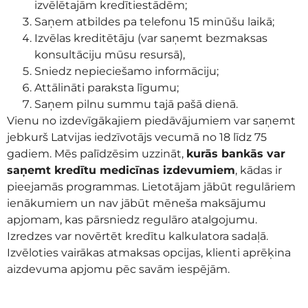
izvēlētajām kredītiestādēm;
Saņem atbildes pa telefonu 15 minūšu laikā;
Izvēlas kreditētāju (var saņemt bezmaksas
konsultāciju mūsu resursā),
Sniedz nepieciešamo informāciju;
Attālināti paraksta līgumu;
Saņem pilnu summu tajā pašā dienā.
Vienu no izdevīgākajiem piedāvājumiem var saņemt
jebkurš Latvijas iedzīvotājs vecumā no 18 līdz 75
gadiem. Mēs palīdzēsim uzzināt,
kurās bankās var
saņemt kredītu medicīnas izdevumiem
, kādas ir
pieejamās programmas. Lietotājam jābūt regulāriem
ienākumiem un nav jābūt mēneša maksājumu
apjomam, kas pārsniedz regulāro atalgojumu.
Izredzes var novērtēt kredītu kalkulatora sadaļā.
Izvēloties vairākas atmaksas opcijas, klienti aprēķina
aizdevuma apjomu pēc savām iespējām.