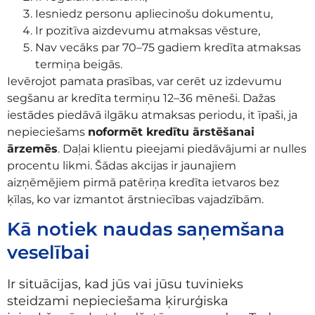
Iesniedz personu apliecinošu dokumentu,
Ir pozitīva aizdevumu atmaksas vēsture,
Nav vecāks par 70–75 gadiem kredīta atmaksas
termiņa beigās.
Ievērojot pamata prasības, var cerēt uz izdevumu
segšanu ar kredīta termiņu 12–36 mēneši. Dažas
iestādes piedāvā ilgāku atmaksas periodu, it īpaši, ja
nepieciešams
noformēt kredītu ārstēšanai
ārzemēs
. Daļai klientu pieejami piedāvājumi ar nulles
procentu likmi. Šādas akcijas ir jaunajiem
aizņēmējiem pirmā patēriņa kredīta ietvaros bez
ķīlas, ko var izmantot ārstniecības vajadzībām.
Kā notiek naudas saņemšana
veselībai
Ir situācijas, kad jūs vai jūsu tuvinieks
steidzami nepieciešama ķirurģiska