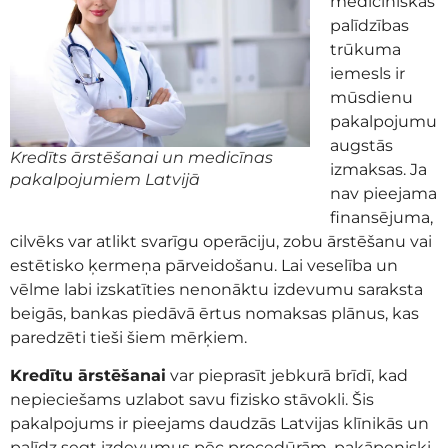
medicīniskās
palīdzības
trūkuma
iemesls ir
mūsdienu
pakalpojumu
augstās
Kredīts ārstēšanai un medicīnas
izmaksas. Ja
pakalpojumiem Latvijā
nav pieejama
finansējuma,
cilvēks var atlikt svarīgu operāciju, zobu ārstēšanu vai
estētisko ķermeņa pārveidošanu. Lai veselība un
vēlme labi izskatīties nenonāktu izdevumu saraksta
beigās, bankas piedāvā ērtus nomaksas plānus, kas
paredzēti tieši šiem mērķiem.
Kredītu ārstēšanai
var pieprasīt jebkurā brīdī, kad
nepieciešams uzlabot savu fizisko stāvokli. Šis
pakalpojums ir pieejams daudzās Latvijas klīnikās un
palīdz segt izdevumus pēc procedūrām, pakāpeniski