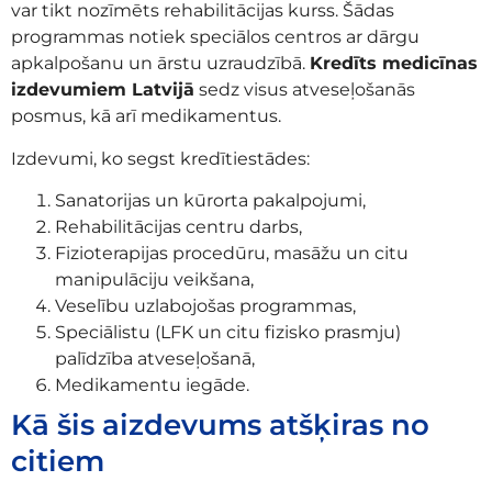
var tikt nozīmēts rehabilitācijas kurss. Šādas
programmas notiek speciālos centros ar dārgu
apkalpošanu un ārstu uzraudzībā.
Kredīts medicīnas
izdevumiem Latvijā
sedz visus atveseļošanās
posmus, kā arī medikamentus.
Izdevumi, ko segst kredītiestādes:
Sanatorijas un kūrorta pakalpojumi,
Rehabilitācijas centru darbs,
Fizioterapijas procedūru, masāžu un citu
manipulāciju veikšana,
Veselību uzlabojošas programmas,
Speciālistu (LFK un citu fizisko prasmju)
palīdzība atveseļošanā,
Medikamentu iegāde.
Kā šis aizdevums atšķiras no
citiem