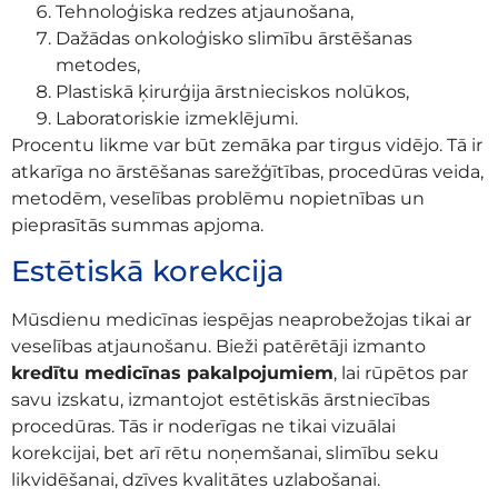
Tehnoloģiska redzes atjaunošana,
Dažādas onkoloģisko slimību ārstēšanas
metodes,
Plastiskā ķirurģija ārstnieciskos nolūkos,
Laboratoriskie izmeklējumi.
Procentu likme var būt zemāka par tirgus vidējo. Tā ir
atkarīga no ārstēšanas sarežģītības, procedūras veida,
metodēm, veselības problēmu nopietnības un
pieprasītās summas apjoma.
Estētiskā korekcija
Mūsdienu medicīnas iespējas neaprobežojas tikai ar
veselības atjaunošanu. Bieži patērētāji izmanto
kredītu medicīnas pakalpojumiem
, lai rūpētos par
savu izskatu, izmantojot estētiskās ārstniecības
procedūras. Tās ir noderīgas ne tikai vizuālai
korekcijai, bet arī rētu noņemšanai, slimību seku
likvidēšanai, dzīves kvalitātes uzlabošanai.