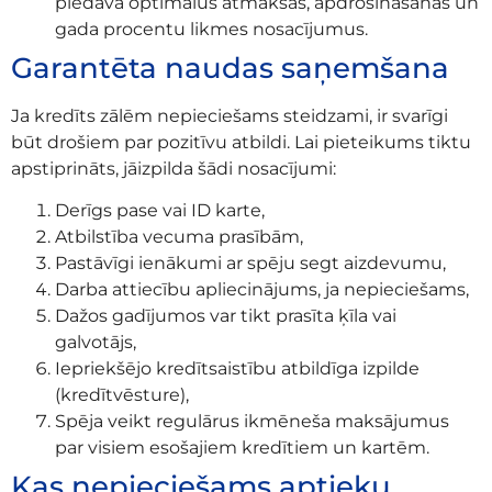
piedāvā optimālus atmaksas, apdrošināšanas un
gada procentu likmes nosacījumus.
Garantēta naudas saņemšana
Ja kredīts zālēm nepieciešams steidzami, ir svarīgi
būt drošiem par pozitīvu atbildi. Lai pieteikums tiktu
apstiprināts, jāizpilda šādi nosacījumi:
Derīgs pase vai ID karte,
Atbilstība vecuma prasībām,
Pastāvīgi ienākumi ar spēju segt aizdevumu,
Darba attiecību apliecinājums, ja nepieciešams,
Dažos gadījumos var tikt prasīta ķīla vai
galvotājs,
Iepriekšējo kredītsaistību atbildīga izpilde
(kredītvēsture),
Spēja veikt regulārus ikmēneša maksājumus
par visiem esošajiem kredītiem un kartēm.
Kas nepieciešams aptieku