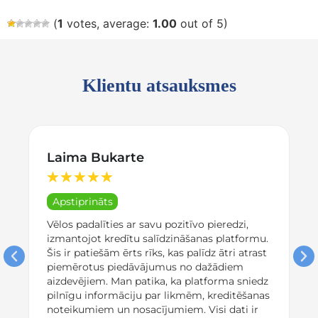
(
1
votes, average:
1.00
out of 5)
Klientu atsauksmes
Laima Bukarte
★
★
★
★
★
Apstiprināts
Vēlos padalīties ar savu pozitīvo pieredzi,
izmantojot kredītu salīdzināšanas platformu.
Šis ir patiešām ērts rīks, kas palīdz ātri atrast
piemērotus piedāvājumus no dažādiem
aizdevējiem. Man patika, ka platforma sniedz
pilnīgu informāciju par likmēm, kreditēšanas
noteikumiem un nosacījumiem. Visi dati ir