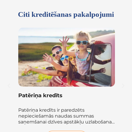
Citi kreditēšanas pakalpojumi
Patēriņa kredīts
Kr
savu
Patēriņa kredīts ir paredzēts
Ar
nepieciešamās naudas summas
org
rēs
saņemšanai dzīves apstākļu uzlabošanai,
aut
citu kredītu un komunālo...