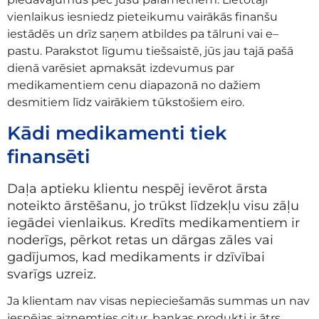
vienlaikus iesniedz pieteikumu vairākās finanšu
iestādēs un drīz saņem atbildes pa tālruni vai e–
pastu. Parakstot līgumu tiešsaistē, jūs jau tajā pašā
dienā varēsiet apmaksāt izdevumus par
medikamentiem cenu diapazonā no dažiem
desmitiem līdz vairākiem tūkstošiem eiro.
Kādi medikamenti tiek
finansēti
Daļa aptieku klientu nespēj ievērot ārsta
noteikto ārstēšanu, jo trūkst līdzekļu visu zāļu
iegādei vienlaikus. Kredīts medikamentiem ir
noderīgs, pērkot retas un dārgas zāles vai
gadījumos, kad medikaments ir dzīvībai
svarīgs uzreiz.
Ja klientam nav visas nepieciešamās summas un nav
iespējas aizņemties citur, bankas produkti ir ātrs