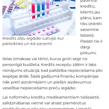
patēriņa
kredītu,
klients jau
plāno, kam
tiks iztērēti
saņemtie
līdzekļi.
Kredīts zāļu iegādei Latvijā: kur
Parasti tie ir
pieteikties un kā saņemt
dārgi
pirkumi,
lielas izmaksas vai tēriņi, kurus grūti segt no
personīgā budžeta. Kredīts recepšu zālēm ir labs
risinājums situācijā, kad palīdzība nepieciešama pēc
iespējas ātrāk. Šādā gadījumā finanšu kompānijas
nāk pretī aizņēmējiem un piešķir aizdevumus
veselībai nepieciešamo preču iegādei.
Lai noformētu kredītu medikamentiem tiešsaistē,
salīdzināšanas vietnē var atrast piemērotus
piedāvājumus pēc jūsu parametriem. Lietotāji