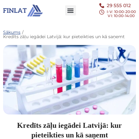
29 555 012
I-V: 10:00-20:00
VI
: 10:00-14:00
Sākums
/
Kredīts zāļu iegādei Latvijā: kur pieteikties un kā saņemt
Kredīts zāļu iegādei Latvijā: kur
pieteikties un kā saņemt