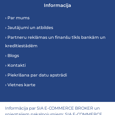
Informacija
› Par mums
› Jautājumi un atbildes
› Partneru reklāmas un finanšu tīkls bankām un
kredītiestādēm
› Blogs
› Kontakti
› Piekrišana par datu apstrādi
› Vietnes karte
Informācija par SIA E-COMMERCE BROKER un
sniegtajiem pakalpojumiem: SIA E-COMMERCE