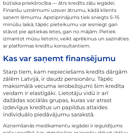
būtiska priekšrocība — ātrs kredīts zāļu iegādei.
Finanšu uzņēmumi uzsver ātrumu, kādā klients
saņem lēmumu. Apstiprinājums tiek sniegts 5–15
minūšu laikā, tāpēc pieteikumu var iesniegt gan
stāvot pie aptiekas letes, gan no mājām. Pietiek
izmantot mūsu lietotni, veikt aprēķinus un sazināties
ar platformas kredītu konsultantiem.
Kas var saņemt finansējumu
Starp tiem, kam nepieciešams kredīts dārgām
zālēm Latvijā, ir daudz pensionāru. Tāpēc
maksimālā vecuma ierobežojumi šim kredīta
veidam ir elastīgāki. Lietotāju vidū ir arī
dažādas sociālās grupas, kuras var atrast
izdevīgus kredītus un papildus atlaides
individuālo piedāvājumu sarakstā.
Aizņemšanās medikamentu iegādei ir ieguldījums
paša veselībā, kas atmaksājas ar iespēju dzīvot aktīvu