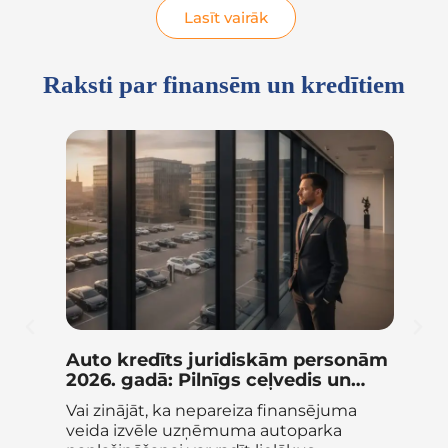
Lasīt vairāk
Raksti par finansēm un kredītiem
Auto kredīts juridiskām personām
Bi
2026. gadā: Pilnīgs ceļvedis un
Pi
salīdzinājums
pi
Vai zinājāt, ka nepareiza finansējuma
Vai
e
veida izvēle uzņēmuma autoparka
būt