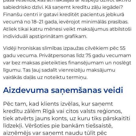
sabiedrisko dzīvi. Kā saņemt kredītu zāļu iegādei?
Finanšu centri ir gatavi kreditēt pacientus jebkurā
vecumā no 18–21 gada, ievērojot minimālās prasības.
Atliek tikai katru mēnesi veikt maksājumus atbilstoši
individuāli apstiprinātam grafikam.
Vidēji hroniskas slimības izpaužas cilvēkiem pēc 55
gadu vecuma. Privātpersonas līdz 75 gadu vecumam
var bez maksas pieteikties finansējumam un noslēgt
līgumu. Tas ļauj sadalīt vienreizēju maksājumu
vairākās daļās uz noteiktu termiņu.
Aizdevuma saņemšanas veidi
Pēc tam, kad klients izvēlas, kur saņemt
kredītu zālēm Rīgā vai citos valsts reģionos,
tiek atvērts jauns konts, uz kuru tiks pārskaitīti
līdzekļi. Vēršoties pie bankām tiešsaistē,
aizņēmējs var saņemt naudu tūlīt pēc