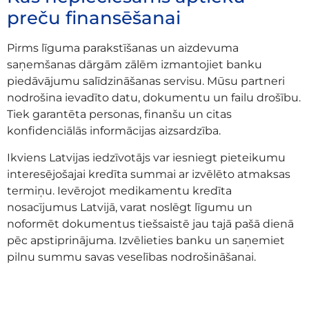
preču finansēšanai
Pirms līguma parakstīšanas un aizdevuma
saņemšanas dārgām zālēm izmantojiet banku
piedāvājumu salīdzināšanas servisu. Mūsu partneri
nodrošina ievadīto datu, dokumentu un failu drošību.
Tiek garantēta personas, finanšu un citas
konfidenciālās informācijas aizsardzība.
Ikviens Latvijas iedzīvotājs var iesniegt pieteikumu
interesējošajai kredīta summai ar izvēlēto atmaksas
termiņu. Ievērojot medikamentu kredīta
nosacījumus Latvijā, varat noslēgt līgumu un
noformēt dokumentus tiešsaistē jau tajā pašā dienā
pēc apstiprinājuma. Izvēlieties banku un saņemiet
pilnu summu savas veselības nodrošināšanai.