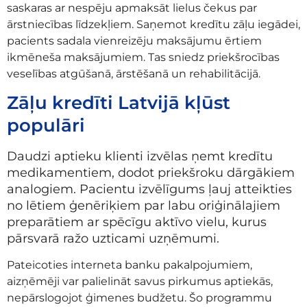
saskaras ar nespēju apmaksāt lielus čekus par
ārstniecības līdzekļiem. Saņemot kredītu zāļu iegādei,
pacients sadala vienreizēju maksājumu ērtiem
ikmēneša maksājumiem. Tas sniedz priekšrocības
veselības atgūšanā, ārstēšanā un rehabilitācijā.
Zāļu kredīti Latvijā kļūst
populāri
Daudzi aptieku klienti izvēlas ņemt kredītu
medikamentiem, dodot priekšroku dārgākiem
analogiem. Pacientu izvēlīgums ļauj atteikties
no lētiem ģenēriķiem par labu oriģinālajiem
preparātiem ar spēcīgu aktīvo vielu, kurus
pārsvarā ražo uzticami uzņēmumi.
Pateicoties interneta banku pakalpojumiem,
aizņēmēji var palielināt savus pirkumus aptiekās,
nepārslogojot ģimenes budžetu. Šo programmu