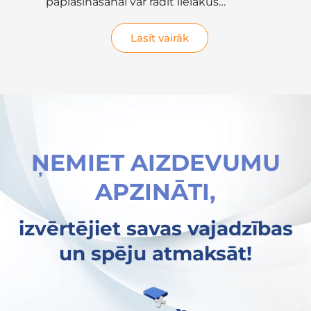
paplašināšanai var radīt lielākus
raž
zaudējumus nekā...
Lasīt vairāk
ŅEMIET AIZDEVUMU
APZINĀTI,
izvērtējiet savas vajadzības
un spēju atmaksāt!