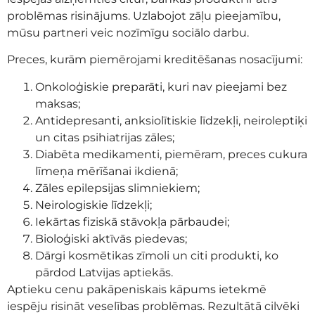
problēmas risinājums. Uzlabojot zāļu pieejamību,
mūsu partneri veic nozīmīgu sociālo darbu.
Preces, kurām piemērojami kreditēšanas nosacījumi:
Onkoloģiskie preparāti, kuri nav pieejami bez
maksas;
Antidepresanti, anksiolītiskie līdzekļi, neiroleptiķi
un citas psihiatrijas zāles;
Diabēta medikamenti, piemēram, preces cukura
līmeņa mērīšanai ikdienā;
Zāles epilepsijas slimniekiem;
Neirologiskie līdzekļi;
Iekārtas fiziskā stāvokļa pārbaudei;
Bioloģiski aktīvās piedevas;
Dārgi kosmētikas zīmoli un citi produkti, ko
pārdod Latvijas aptiekās.
Aptieku cenu pakāpeniskais kāpums ietekmē
iespēju risināt veselības problēmas. Rezultātā cilvēki