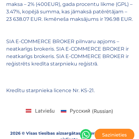
maksa – 2% (400EUR), gada procentu likme (GPL) –
3.47%, kopējā summa, kas jāmaksā patērētājam –
23 638.07 EUR. Ikmēneša maksājums ir 196.98 EUR.
SIA E-COMMERCE BROKER pilnvaru apjoms –
neatkarīgs brokeris. SIA E-COMMERCE BROKER ir
neatkarīgs brokeris. SIA E-COMMERCE BROKER ir
reģistrēts kredīta starpnieku reģistrā.
Kredītu starpnieka licence Nr. KS-21.
Latviešu
Русский
(
Russian
)
2026 © Visas tiesības aizsargātas. Materiālu kopēšana ir
Sazinieties