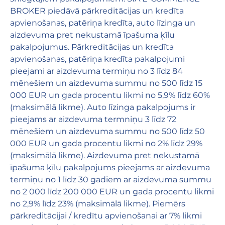
BROKER piedāvā pārkreditācijas un kredīta
apvienošanas, patēriņa kredīta, auto līzinga un
aizdevuma pret nekustamā īpašuma ķīlu
pakalpojumus. Pārkreditācijas un kredīta
apvienošanas, patēriņa kredīta pakalpojumi
pieejami ar aizdevuma termiņu no 3 līdz 84
mēnešiem un aizdevuma summu no 500 līdz 15
000 EUR un gada procentu likmi no 5,9% līdz 60%
(maksimālā likme). Auto līzinga pakalpojums ir
pieejams ar aizdevuma termniņu 3 līdz 72
mēnešiem un aizdevuma summu no 500 līdz 50
000 EUR un gada procentu likmi no 2% līdz 29%
(maksimālā likme). Aizdevuma pret nekustamā
īpašuma ķīlu pakalpojums pieejams ar aizdevuma
termiņu no 1 līdz 30 gadiem ar aizdevuma summu
no 2 000 līdz 200 000 EUR un gada procentu likmi
no 2,9% līdz 23% (maksimālā likme). Piemērs
pārkreditācijai / kredītu apvienošanai ar 7% likmi