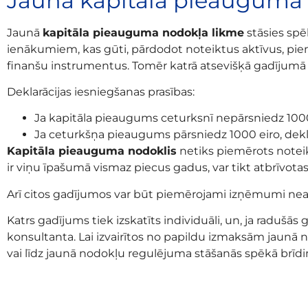
Jaunā kapitāla pieauguma
Jaunā
kapitāla pieauguma nodokļa likme
stāsies spē
ienākumiem, kas gūti, pārdodot noteiktus aktīvus, pie
finanšu instrumentus. Tomēr katrā atsevišķā gadījumā 
Deklarācijas iesniegšanas prasības:
Ja kapitāla pieaugums ceturksnī nepārsniedz 1000 e
Ja ceturkšņa pieaugums pārsniedz 1000 eiro, dekl
Kapitāla pieauguma nodoklis
netiks piemērots notei
ir viņu īpašumā vismaz piecus gadus, var tikt atbrīvot
Arī citos gadījumos var būt piemērojami izņēmumi ne
Katrs gadījums tiek izskatīts individuāli, un, ja radušā
konsultanta. Lai izvairītos no papildu izmaksām jaunā 
vai līdz jaunā nodokļu regulējuma stāšanās spēkā brīdi