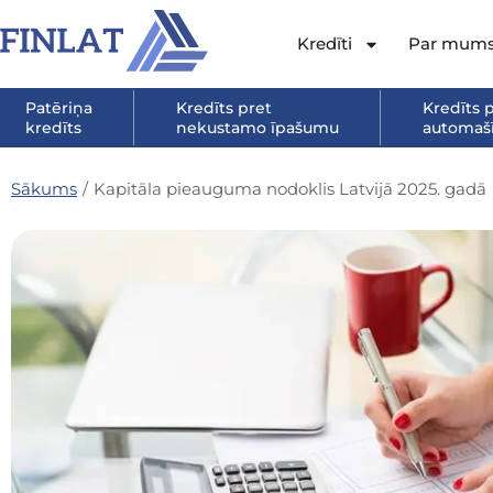
Kredīti
Par mum
Patēriņa
Kredīts pret
Kredīts 
kredīts
nekustamo īpašumu
automašī
Sākums
/
Kapitāla pieauguma nodoklis Latvijā 2025. gadā