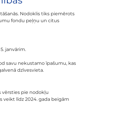
nības
tāšanās. Nodoklis tiks piemērots
ījumu fondu peļņu un citus
5. janvārim.
dod savu nekustamo īpašumu, kas
alvenā dzīvesvieta.
s vērsties pie nodokļu
as veikt līdz 2024. gada beigām