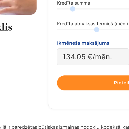
Kredīta summa
lis
Kredīta atmaksas termiņš (mēn.)
Ikmēneša maksājums
134.05
€/mēn.
Pietei
vijā ir paredzētas būtiskas izmaiņas nodokļu kodeksā, ka