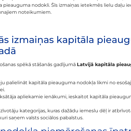
la pieauguma nodokli. Šīs izmaiņas ietekmēs lielu daļu i
aunajiem noteikumiem.
ās izmaiņas kapitāla pieau
gadā
ošanas spēkā stāšanās gadījumā
Latvijā kapitāla piea
ju palielināt kapitāla pieauguma nodokļa likmi no esošaji
ei.
sātāja apliekamie ienākumi, ieskaitot kapitāla pieaugum
edzīvotāju kategorijas, kuras dažādu iemeslu dēļ ir atbrī
kuri saņem valsts sociālos pabalstus.