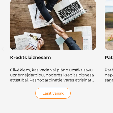
Patēriņa kredīts
Kre
Patēriņa kredīts ir paredzēts
Ar 
nepieciešamās naudas summas
orga
saņemšanai dzīves apstākļu uzlabošanai,
aut
citu kredītu un komunālo...
Lasīt vairāk