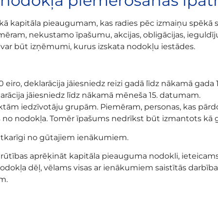
 nodokļa piemērošanas īpat
kā kapitāla pieaugumam, kas radies pēc izmaiņu spēkā s
mēram, nekustamo īpašumu, akcijas, obligācijas, ieguld
var būt izņēmumi, kurus izskata nodokļu iestādes.
iro, deklarācija jāiesniedz reizi gadā līdz nākamā gada 1
arācija jāiesniedz līdz nākamā mēneša 15. datumam.
ktām iedzīvotāju grupām. Piemēram, personas, kas pār
as no nodokļa. Tomēr īpašums nedrīkst būt izmantots kā g
atkarīgi no gūtajiem ienākumiem.
s grūtības aprēķināt kapitāla pieauguma nodokli, ieteicam
nodokļa dēļ, vēlams visas ar ienākumiem saistītās darbīb
m.