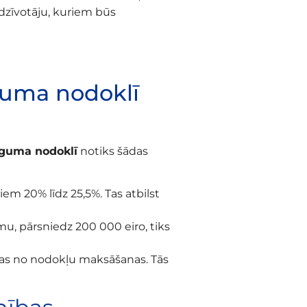
edzīvotāju, kuriem būs
guma nodoklī
uguma nodoklī
notiks šādas
em 20% līdz 25,5%. Tas atbilst
u, pārsniedz 200 000 eiro, tiks
votas no nodokļu maksāšanas. Tās