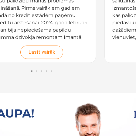
ūsu palīdzību manas problēmas
salīdzinā
isināšanā. Pirms vairākiem gadiem
izmantošan
ādā no kredītiestādēm paņēmu
kas palīdz
edītu ārstēšanai. 2024. gada februārī
piedāvāju
an bija nepieciešama papildu
dažādiem 
umma dzīvokļa remontam Imantā,
vienuviet,
et mana kredītiestāde atteicās
Platforma
lielināt kredītu. Mēģināju sazināties
ikmēneša
Lasīt vairāk
r dažādām bankām par
aizdevuma
finansēšanu, bet visi atteicās. Es
novērtēt 
zirdēju jūsu uzņēmuma sludinājumu
iepriecinā
adio un nolēmu mēģināt atstāt
skaidra 
ieprasījumu. Jūsu komanda
Izmantojo
eiksmīgi organizēja tālākkreditēšanu
izvēlēties
 vienas organizācijas citai un ar
piemērotu
TAUPA!
evērojami zemāku procentu likmi.
pieteikum
ldies par palīdzību tik sarežģītā
Iesaku šo
tuācijā!
meklē uzt
aizdevum