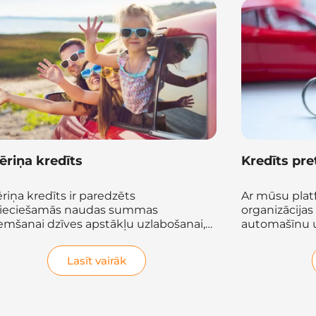
dīts pret automašīnas ķīlu
Kredīts pr
mūsu platformu bankas un finanšu
Kredītu salī
nizācijas izsniedz kredītu ķīlā pret
platforma un
omašīnu un kredītu auto...
saņemšanai A
saņemiet risi
Lasīt vairāk