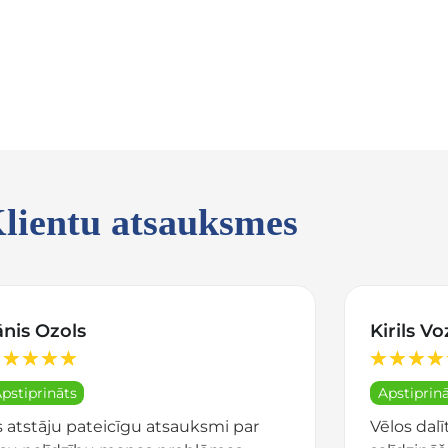
lientu atsauksmes
ānis Ozols
Kirils V
★
★
★
★
★
★
★
★
pstiprināts
Apstiprin
s atstāju pateicīgu atsauksmi par
Vēlos dalī