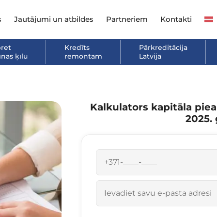
s
Jautājumi un atbildes
Partneriem
Kontakti
pret
Kredīts
Pārkreditācija
nas ķīlu
remontam
Latvijā
Kalkulators kapitāla pie
2025.