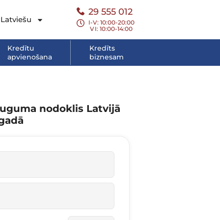
29 555 012
Latviešu
I-V: 10:00-20:00
VI
: 10:00-14:00
Kredītu
Kredīts
apvienošana
biznesam
auguma nodoklis Latvijā
 gadā