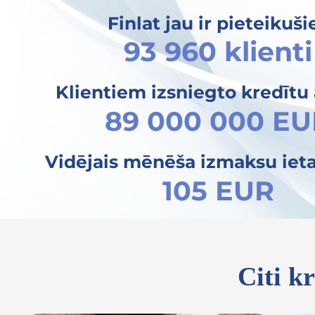
Finlat jau ir pieteikuši
93 960 klienti
Klientiem izsniegto kredītu
89 000 000 E
Vidējais mēnēša izmaksu iet
105 EUR
Citi k