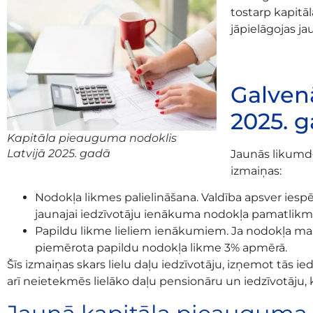
tostarp kapitā
jāpielāgojas j
Galven
2025. 
Kapitāla pieauguma nodoklis
Latvijā 2025. gadā
Jaunās likumd
izmaiņas:
Nodokļa likmes palielināšana.
Valdība apsver iespē
jaunajai iedzīvotāju ienākuma nodokļa pamatlikm
Papildu likme lieliem ienākumiem.
Ja nodokļa mak
piemērota papildu nodokļa likme 3% apmērā.
Šīs izmaiņas skars lielu daļu iedzīvotāju, izņemot tās i
arī neietekmēs lielāko daļu pensionāru un iedzīvotāju, 