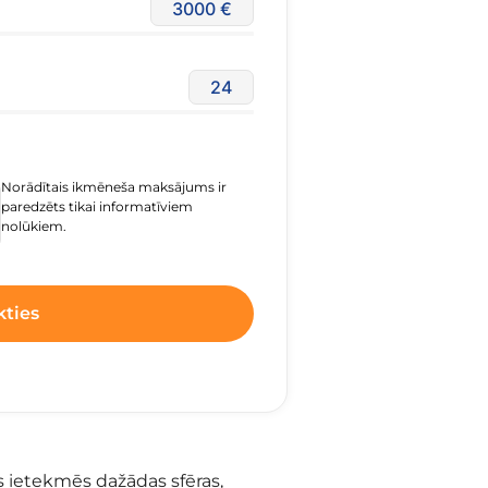
3000
24
Norādītais ikmēneša maksājums ir
paredzēts tikai informatīviem
nolūkiem.
kties
s ietekmēs dažādas sfēras,