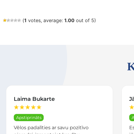
(
1
votes, average:
1.00
out of 5)
K
Laima Bukarte
J
★
★
★
★
★
★
Apstiprināts
A
Vēlos padalīties ar savu pozitīvo
E