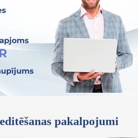
es
 apjoms
UR
aupījums
reditēšanas pakalpojumi