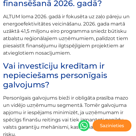
finansēšanā 2026. gadā?
ALTUM loma 2026. gadā ir fokusēta uz zaļo pāreju un
energoefektivitātes veicināšanu. 2026. gada martā
uzāktā 41,5 miljonu eiro programma sniedz būtisku
atbalstu reģionālajiem uzņēmumiem, palīdzot tiem
piesaistīt finansējumu ilgtspējīgiem projektiem ar
atvieglotiem nosacījumiem.
Vai investīciju kredītam ir
nepieciešams personīgais
galvojums?
Personīgais galvojums bieži ir obligāta prasība mazo
un vidējo uzņēmumu segmentā. Tomēr galvojuma
apjomu ir iespējams minimizēt, ja uzņēmumam ir
spēcīgs finanšu reitings vai tiek izmantoti papildu
Sazinieties
valsts garantiju mehānismi, kas samazina aizdevēja
risku.