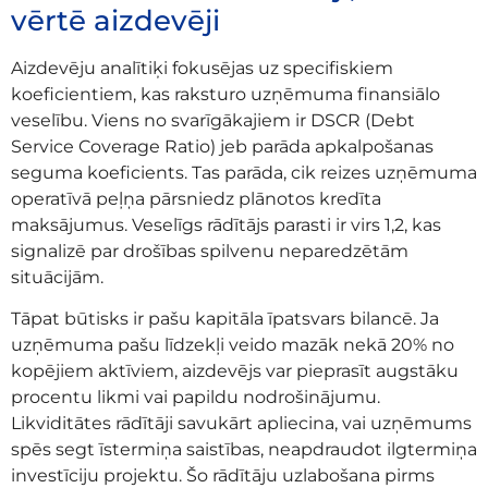
vērtē aizdevēji
Aizdevēju analītiķi fokusējas uz specifiskiem
koeficientiem, kas raksturo uzņēmuma finansiālo
veselību. Viens no svarīgākajiem ir DSCR (Debt
Service Coverage Ratio) jeb parāda apkalpošanas
seguma koeficients. Tas parāda, cik reizes uzņēmuma
operatīvā peļņa pārsniedz plānotos kredīta
maksājumus. Veselīgs rādītājs parasti ir virs 1,2, kas
signalizē par drošības spilvenu neparedzētām
situācijām.
Tāpat būtisks ir pašu kapitāla īpatsvars bilancē. Ja
uzņēmuma pašu līdzekļi veido mazāk nekā 20% no
kopējiem aktīviem, aizdevējs var pieprasīt augstāku
procentu likmi vai papildu nodrošinājumu.
Likviditātes rādītāji savukārt apliecina, vai uzņēmums
spēs segt īstermiņa saistības, neapdraudot ilgtermiņa
investīciju projektu. Šo rādītāju uzlabošana pirms