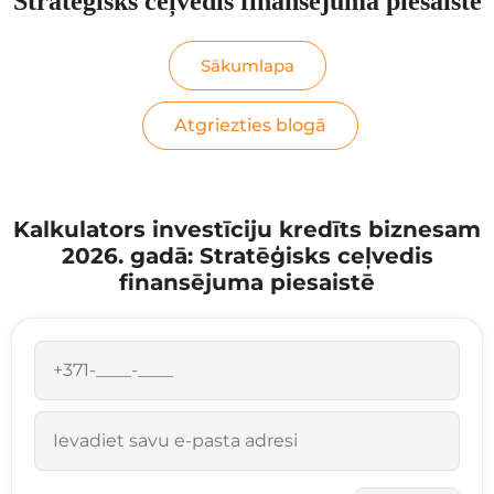
Stratēģisks ceļvedis finansējuma piesaistē
Sākumlapa
Atgriezties blogā
Kalkulators investīciju kredīts biznesam
2026. gadā: Stratēģisks ceļvedis
finansējuma piesaistē