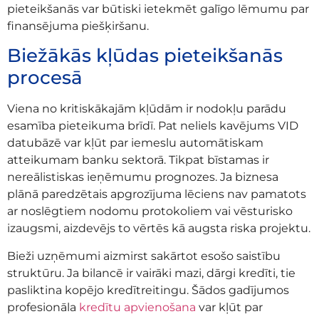
pieteikšanās var būtiski ietekmēt galīgo lēmumu par
finansējuma piešķiršanu.
Biežākās kļūdas pieteikšanās
procesā
Viena no kritiskākajām kļūdām ir nodokļu parādu
esamība pieteikuma brīdī. Pat neliels kavējums VID
datubāzē var kļūt par iemeslu automātiskam
atteikumam banku sektorā. Tikpat bīstamas ir
nereālistiskas ieņēmumu prognozes. Ja biznesa
plānā paredzētais apgrozījuma lēciens nav pamatots
ar noslēgtiem nodomu protokoliem vai vēsturisko
izaugsmi, aizdevējs to vērtēs kā augsta riska projektu.
Bieži uzņēmumi aizmirst sakārtot esošo saistību
struktūru. Ja bilancē ir vairāki mazi, dārgi kredīti, tie
pasliktina kopējo kredītreitingu. Šādos gadījumos
profesionāla
kredītu apvienošana
var kļūt par