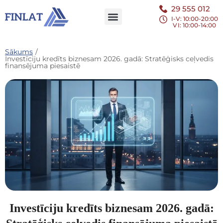
29 555 012
I-V: 10:00-20:00
VI
: 10:00-14:00
Sākums
/
Investīciju kredīts biznesam 2026. gadā: Stratēģisks ceļvedis
finansējuma piesaistē
Investīciju kredīts biznesam 2026. gadā: