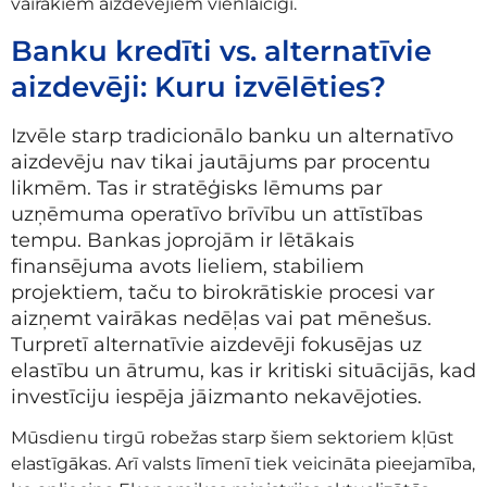
vairākiem aizdevējiem vienlaicīgi.
Banku kredīti vs. alternatīvie
aizdevēji: Kuru izvēlēties?
Izvēle starp tradicionālo banku un alternatīvo
aizdevēju nav tikai jautājums par procentu
likmēm. Tas ir stratēģisks lēmums par
uzņēmuma operatīvo brīvību un attīstības
tempu. Bankas joprojām ir lētākais
finansējuma avots lieliem, stabiliem
projektiem, taču to birokrātiskie procesi var
aizņemt vairākas nedēļas vai pat mēnešus.
Turpretī alternatīvie aizdevēji fokusējas uz
elastību un ātrumu, kas ir kritiski situācijās, kad
investīciju iespēja jāizmanto nekavējoties.
Mūsdienu tirgū robežas starp šiem sektoriem kļūst
elastīgākas. Arī valsts līmenī tiek veicināta pieejamība,