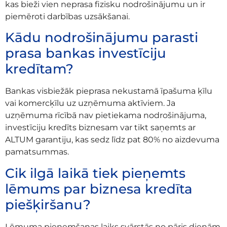
kas bieži vien neprasa fizisku nodrošinājumu un ir
piemēroti darbības uzsākšanai.
Kādu nodrošinājumu parasti
prasa bankas investīciju
kredītam?
Bankas visbiežāk pieprasa nekustamā īpašuma ķīlu
vai komercķīlu uz uzņēmuma aktīviem. Ja
uzņēmuma rīcībā nav pietiekama nodrošinājuma,
investīciju kredīts biznesam var tikt saņemts ar
ALTUM garantiju, kas sedz līdz pat 80% no aizdevuma
pamatsummas.
Cik ilgā laikā tiek pieņemts
lēmums par biznesa kredīta
piešķiršanu?
Lēmuma pieņemšanas laiks svārstās no pāris dienām