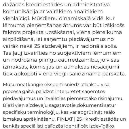
dažādās kredītiestādēs un administratīvā
komunikācija ar vairākiem analītiķiem
vienlaicīgi. Mūsdienu dinamiskajā vidē, kur
lēmuma pieņemšanas ātrums var būt izšķirošs
faktors projekta uzsākšanai, viena pieteikuma
aizpildīšana, lai saņemtu piedāvājumus no
vairāk nekā 25 aizdevējiem, ir racionāls solis.
Tas ļauj izvairīties no subjektīviem lēmumiem
un nodrošina pilnīgu caurredzamību, jo visas
izmaksas, komisijas un atmaksas nosacījumi
tiek apkopoti vienā viegli salīdzināmā pārskatā.
Mūsu neatkarīgie eksperti sniedz atbalstu visā
procesa gaitā, palīdzot interpretēt saņemtos
piedāvājumus un izvēlēties piemērotāko risinājumu.
Bieži vien aizdevēju sagatavotie dokumenti satur
specifisku terminoloģiju, kas var apgrūtināt reālo
izmaksu aprēķināšanu. FINLAT | 25+ kredītiestādēs un
bankās speciālisti palīdzēs identificēt izdevīgāko