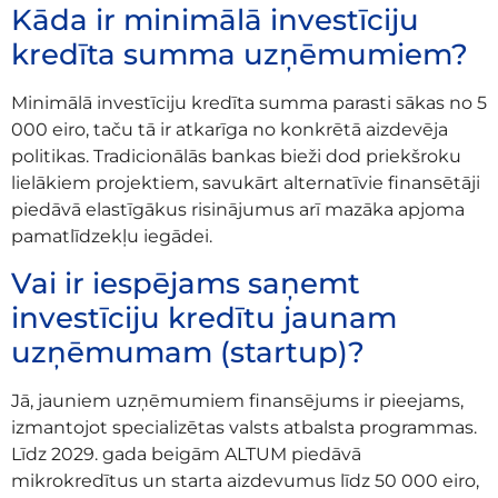
Kāda ir minimālā investīciju
kredīta summa uzņēmumiem?
Minimālā investīciju kredīta summa parasti sākas no 5
000 eiro, taču tā ir atkarīga no konkrētā aizdevēja
politikas. Tradicionālās bankas bieži dod priekšroku
lielākiem projektiem, savukārt alternatīvie finansētāji
piedāvā elastīgākus risinājumus arī mazāka apjoma
pamatlīdzekļu iegādei.
Vai ir iespējams saņemt
investīciju kredītu jaunam
uzņēmumam (startup)?
Jā, jauniem uzņēmumiem finansējums ir pieejams,
izmantojot specializētas valsts atbalsta programmas.
Līdz 2029. gada beigām ALTUM piedāvā
mikrokredītus un starta aizdevumus līdz 50 000 eiro,