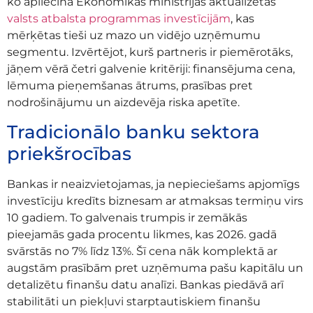
ko apliecina Ekonomikas ministrijas aktualizētās
valsts atbalsta programmas investīcijām
, kas
mērķētas tieši uz mazo un vidējo uzņēmumu
segmentu. Izvērtējot, kurš partneris ir piemērotāks,
jāņem vērā četri galvenie kritēriji: finansējuma cena,
lēmuma pieņemšanas ātrums, prasības pret
nodrošinājumu un aizdevēja riska apetīte.
Tradicionālo banku sektora
priekšrocības
Bankas ir neaizvietojamas, ja nepieciešams apjomīgs
investīciju kredīts biznesam ar atmaksas termiņu virs
10 gadiem. To galvenais trumpis ir zemākās
pieejamās gada procentu likmes, kas 2026. gadā
svārstās no 7% līdz 13%. Šī cena nāk komplektā ar
augstām prasībām pret uzņēmuma pašu kapitālu un
detalizētu finanšu datu analīzi. Bankas piedāvā arī
stabilitāti un piekļuvi starptautiskiem finanšu