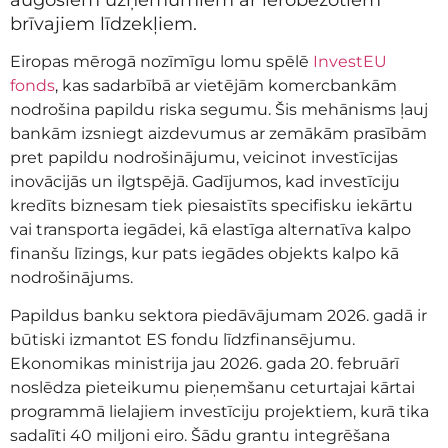
brīvajiem līdzekļiem.
Eiropas mērogā nozīmīgu lomu spēlē
InvestEU
fonds
, kas sadarbībā ar vietējām komercbankām
nodrošina papildu riska segumu. Šis mehānisms ļauj
bankām izsniegt aizdevumus ar zemākām prasībām
pret papildu nodrošinājumu, veicinot investīcijas
inovācijās un ilgtspējā. Gadījumos, kad investīciju
kredīts biznesam tiek piesaistīts specifisku iekārtu
vai transporta iegādei, kā elastīga alternatīva kalpo
finanšu līzings, kur pats iegādes objekts kalpo kā
nodrošinājums.
Papildus banku sektora piedāvājumam 2026. gadā ir
būtiski izmantot ES fondu līdzfinansējumu.
Ekonomikas ministrija jau 2026. gada 20. februārī
noslēdza pieteikumu pieņemšanu ceturtajai kārtai
programmā lielajiem investīciju projektiem, kurā tika
sadalīti 40 miljoni eiro. Šādu grantu integrēšana