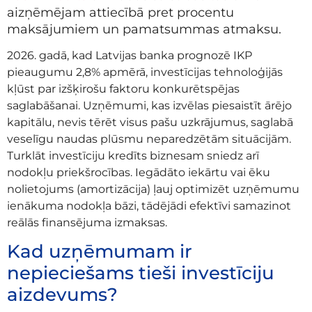
aizņēmējam attiecībā pret procentu
maksājumiem un pamatsummas atmaksu.
2026. gadā, kad Latvijas banka prognozē IKP
pieaugumu 2,8% apmērā, investīcijas tehnoloģijās
kļūst par izšķirošu faktoru konkurētspējas
saglabāšanai. Uzņēmumi, kas izvēlas piesaistīt ārējo
kapitālu, nevis tērēt visus pašu uzkrājumus, saglabā
veselīgu naudas plūsmu neparedzētām situācijām.
Turklāt investīciju kredīts biznesam sniedz arī
nodokļu priekšrocības. Iegādāto iekārtu vai ēku
nolietojums (amortizācija) ļauj optimizēt uzņēmumu
ienākuma nodokļa bāzi, tādējādi efektīvi samazinot
reālās finansējuma izmaksas.
Kad uzņēmumam ir
nepieciešams tieši investīciju
aizdevums?