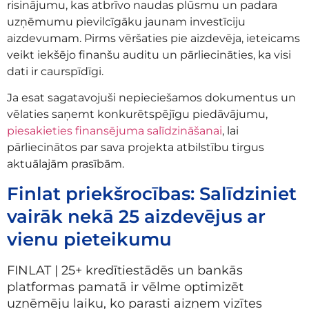
risinājumu, kas atbrīvo naudas plūsmu un padara
uzņēmumu pievilcīgāku jaunam investīciju
aizdevumam. Pirms vēršaties pie aizdevēja, ieteicams
veikt iekšējo finanšu auditu un pārliecināties, ka visi
dati ir caurspīdīgi.
Ja esat sagatavojuši nepieciešamos dokumentus un
vēlaties saņemt konkurētspējīgu piedāvājumu,
piesakieties finansējuma salīdzināšanai
, lai
pārliecinātos par sava projekta atbilstību tirgus
aktuālajām prasībām.
Finlat priekšrocības: Salīdziniet
vairāk nekā 25 aizdevējus ar
vienu pieteikumu
FINLAT | 25+ kredītiestādēs un bankās
platformas pamatā ir vēlme optimizēt
uzņēmēju laiku, ko parasti aizņem vizītes