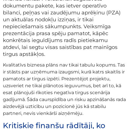
dokumentu pakete, kas ietver operatīvo
bilanci, peļņas vai zaudējumu aprēķinu (PZA)
un aktuālas nodokļu izziņas, ir tikai
nepieciešamais sākumpunkts. Veiksmīga
prezentācija prasa spēju pamatot, kāpēc
konkrētais ieguldījums radīs pietiekamu
atdevi, lai segtu visas saistības pat mainīgos
tirgus apstākļos.
Kvalitatīvs biznesa plāns nav tikai tabulu kopums. Tas
ir stāsts par uzņēmuma izaugsmi, kurā katrs skaitlis ir
pamatots ar tirgus izpēti. Prezentējot projektu,
uzsveriet ne tikai plānotos ieguvumus, bet arī to, kā
esat plānojuši rīkoties negatīva tirgus scenārija
gadījumā. Šāda caurspīdība un risku apzināšanās rada
aizdevējā uzticību un pozicionē jūs kā stabilu
partneri, nevis vienkārši aizņēmēju.
Kritiskie finanšu rādītāji, ko