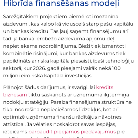
Hibrīda finansēšanas modeļi
Sarežģītākiem projektiem piemēroti mezanīna
aizdevumi, kas kalpo kā vidusceļš starp pašu kapitālu
un bankas kredītu. Tas ļauj saņemt finansējumu arī
tad, ja banka ierobežo aizdevuma apjomu dēļ
nepietiekama nodrošinājuma. Bieži tiek izmantoti
kombinētie risinājumi, kur bankas aizdevums tiek
papildināts ar riska kapitāla piesaisti, īpaši tehnoloģiju
sektorā, kur 2026. gadā pieejami vairāk nekā 100
miljoni eiro riska kapitāla investīcijās.
Plānojot šādus darījumus, ir svarīgi, lai
kredīts
biznesam
tiktu saskaņots ar uzņēmuma ilgtermiņa
nodokļu stratēģiju. Pareiza finansējuma struktūra ne
tikai nodrošina nepieciešamos līdzekļus, bet arī
optimizē uzņēmuma finanšu rādītājus nākotnes
attīstībai. Ja vēlaties noskaidrot savas iespējas,
ieteicams
pārbaudīt pieejamos piedāvājumus
pie