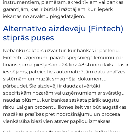
instrumentiem, piemēram, akreditīviem vai bankas
garantijām, kas ir būtiski ražotājiem, kuri iepērk
iekārtas no ārvalstu piegādātājiem.
Alternatīvo aizdevēju (Fintech)
stiprās puses
Nebanku sektors uzvar tur, kur bankas ir par lēnu.
Fintech uzņēmumi parasti spēj sniegt lēmumu par
finansējuma piešķiršanu 24 līdz 48 stundu laikā. Tas ir
iespējams, pateicoties automatizētām datu analīzes
sistēmām un mazāk smagnējai dokumentu
pārbaudei. Šie aizdevēji ir daudz atvērtāki
specifiskām nozarēm vai uzņēmumiem ar svārstīgu
naudas plūsmu, kur bankas saskata pārāk augstu
risku. Lai gan procentu likmes šeit var būt augstākas,
mazākas prasības pret nodrošinājumu un procesa
vienkāršība bieži vien atsver papildu izmaksas.