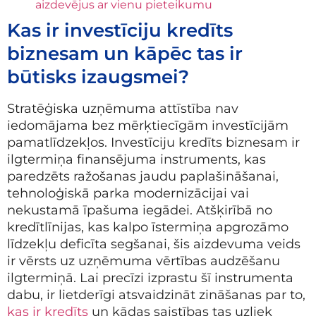
aizdevējus ar vienu pieteikumu
Kas ir investīciju kredīts
biznesam un kāpēc tas ir
būtisks izaugsmei?
Stratēģiska uzņēmuma attīstība nav
iedomājama bez mērķtiecīgām investīcijām
pamatlīdzekļos. Investīciju kredīts biznesam ir
ilgtermiņa finansējuma instruments, kas
paredzēts ražošanas jaudu paplašināšanai,
tehnoloģiskā parka modernizācijai vai
nekustamā īpašuma iegādei. Atšķirībā no
kredītlīnijas, kas kalpo īstermiņa apgrozāmo
līdzekļu deficīta segšanai, šis aizdevuma veids
ir vērsts uz uzņēmuma vērtības audzēšanu
ilgtermiņā. Lai precīzi izprastu šī instrumenta
dabu, ir lietderīgi atsvaidzināt zināšanas par to,
kas ir kredīts
un kādas saistības tas uzliek