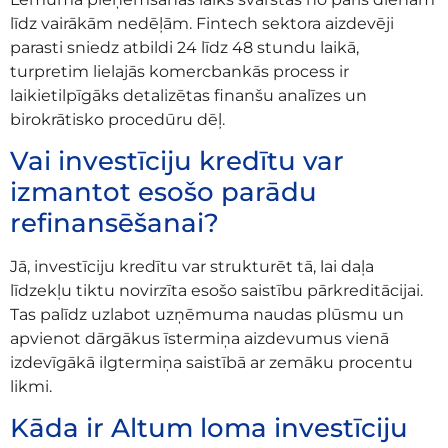
līdz vairākām nedēļām. Fintech sektora aizdevēji
parasti sniedz atbildi 24 līdz 48 stundu laikā,
turpretim lielajās komercbankās process ir
laikietilpīgāks detalizētas finanšu analīzes un
birokrātisko procedūru dēļ.
Vai investīciju kredītu var
izmantot esošo parādu
refinansēšanai?
Jā, investīciju kredītu var strukturēt tā, lai daļa
līdzekļu tiktu novirzīta esošo saistību pārkreditācijai.
Tas palīdz uzlabot uzņēmuma naudas plūsmu un
apvienot dārgākus īstermiņa aizdevumus vienā
izdevīgākā ilgtermiņa saistībā ar zemāku procentu
likmi.
Kāda ir Altum loma investīciju