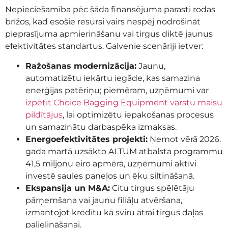
Nepieciešamība pēc šāda finansējuma parasti rodas
brīžos, kad esošie resursi vairs nespēj nodrošināt
pieprasījuma apmierināšanu vai tirgus diktē jaunus
efektivitātes standartus. Galvenie scenāriji ietver:
Ražošanas modernizācija:
Jaunu,
automatizētu iekārtu iegāde, kas samazina
enerģijas patēriņu; piemēram, uzņēmumi var
izpētīt Choice Bagging Equipment vārstu maisu
pildītājus
, lai optimizētu iepakošanas procesus
un samazinātu darbaspēka izmaksas.
Energoefektivitātes projekti:
Ņemot vērā 2026.
gada martā uzsākto ALTUM atbalsta programmu
41,5 miljonu eiro apmērā, uzņēmumi aktīvi
investē saules paneļos un ēku siltināšanā.
Ekspansija un M&A:
Citu tirgus spēlētāju
pārņemšana vai jaunu filiāļu atvēršana,
izmantojot kredītu kā sviru ātrai tirgus daļas
palielināšanai.