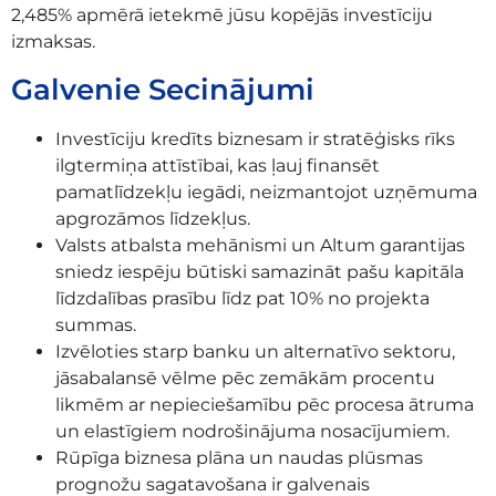
2,485% apmērā ietekmē jūsu kopējās investīciju
izmaksas.
Galvenie Secinājumi
Investīciju kredīts biznesam ir stratēģisks rīks
ilgtermiņa attīstībai, kas ļauj finansēt
pamatlīdzekļu iegādi, neizmantojot uzņēmuma
apgrozāmos līdzekļus.
Valsts atbalsta mehānismi un Altum garantijas
sniedz iespēju būtiski samazināt pašu kapitāla
līdzdalības prasību līdz pat 10% no projekta
summas.
Izvēloties starp banku un alternatīvo sektoru,
jāsabalansē vēlme pēc zemākām procentu
likmēm ar nepieciešamību pēc procesa ātruma
un elastīgiem nodrošinājuma nosacījumiem.
Rūpīga biznesa plāna un naudas plūsmas
prognožu sagatavošana ir galvenais