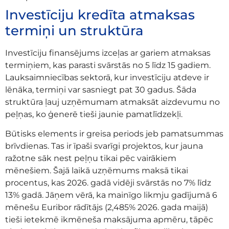
Investīciju kredīta atmaksas
termiņi un struktūra
Investīciju finansējums izceļas ar gariem atmaksas
termiņiem, kas parasti svārstās no 5 līdz 15 gadiem.
Lauksaimniecības sektorā, kur investīciju atdeve ir
lēnāka, termiņi var sasniegt pat 30 gadus. Šāda
struktūra ļauj uzņēmumam atmaksāt aizdevumu no
peļņas, ko ģenerē tieši jaunie pamatlīdzekļi.
Būtisks elements ir greisa periods jeb pamatsummas
brīvdienas. Tas ir īpaši svarīgi projektos, kur jauna
ražotne sāk nest peļņu tikai pēc vairākiem
mēnešiem. Šajā laikā uzņēmums maksā tikai
procentus, kas 2026. gadā vidēji svārstās no 7% līdz
13% gadā. Jāņem vērā, ka mainīgo likmju gadījumā 6
mēnešu Euribor rādītājs (2,485% 2026. gada maijā)
tieši ietekmē ikmēneša maksājuma apmēru, tāpēc