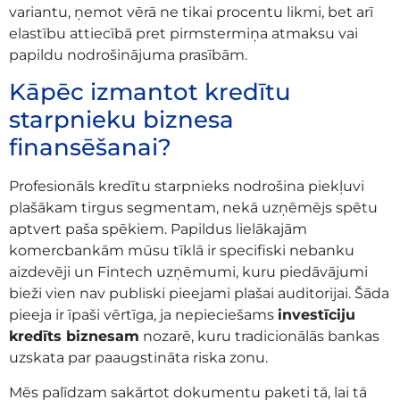
variantu, ņemot vērā ne tikai procentu likmi, bet arī
elastību attiecībā pret pirmstermiņa atmaksu vai
papildu nodrošinājuma prasībām.
Kāpēc izmantot kredītu
starpnieku biznesa
finansēšanai?
Profesionāls kredītu starpnieks nodrošina piekļuvi
plašākam tirgus segmentam, nekā uzņēmējs spētu
aptvert paša spēkiem. Papildus lielākajām
komercbankām mūsu tīklā ir specifiski nebanku
aizdevēji un Fintech uzņēmumi, kuru piedāvājumi
bieži vien nav publiski pieejami plašai auditorijai. Šāda
pieeja ir īpaši vērtīga, ja nepieciešams
investīciju
kredīts biznesam
nozarē, kuru tradicionālās bankas
uzskata par paaugstināta riska zonu.
Mēs palīdzam sakārtot dokumentu paketi tā, lai tā