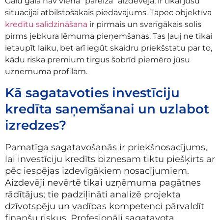
Galu galā nav viena “pareizā” aizdevēja, ir tikai jūsu
situācijai atbilstošākais piedāvājums. Tāpēc objektīva
kredītu salīdzināšana
ir pirmais un svarīgākais solis
pirms jebkura lēmuma pieņemšanas. Tas ļauj ne tikai
ietaupīt laiku, bet arī iegūt skaidru priekšstatu par to,
kādu riska premium tirgus šobrīd piemēro jūsu
uzņēmuma profilam.
Kā sagatavoties investīciju
kredīta saņemšanai un uzlabot
izredzes?
Pamatīga sagatavošanās ir priekšnosacījums,
lai investīciju kredīts biznesam tiktu piešķirts ar
pēc iespējas izdevīgākiem nosacījumiem.
Aizdevēji nevērtē tikai uzņēmuma pagātnes
rādītājus; tie padziļināti analizē projekta
dzīvotspēju un vadības kompetenci pārvaldīt
finanšu riskus. Profesionāli sagatavota