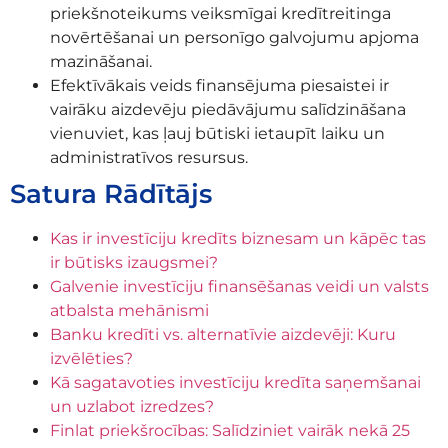
priekšnoteikums veiksmīgai kredītreitinga
novērtēšanai un personīgo galvojumu apjoma
mazināšanai.
Efektīvākais veids finansējuma piesaistei ir
vairāku aizdevēju piedāvājumu salīdzināšana
vienuviet, kas ļauj būtiski ietaupīt laiku un
administratīvos resursus.
Satura Rādītājs
Kas ir investīciju kredīts biznesam un kāpēc tas
ir būtisks izaugsmei?
Galvenie investīciju finansēšanas veidi un valsts
atbalsta mehānismi
Banku kredīti vs. alternatīvie aizdevēji: Kuru
izvēlēties?
Kā sagatavoties investīciju kredīta saņemšanai
un uzlabot izredzes?
Finlat priekšrocības: Salīdziniet vairāk nekā 25