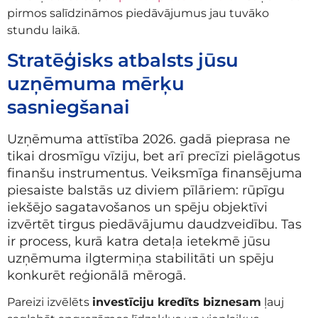
pirmos salīdzināmos piedāvājumus jau tuvāko
stundu laikā.
Stratēģisks atbalsts jūsu
uzņēmuma mērķu
sasniegšanai
Uzņēmuma attīstība 2026. gadā pieprasa ne
tikai drosmīgu vīziju, bet arī precīzi pielāgotus
finanšu instrumentus. Veiksmīga finansējuma
piesaiste balstās uz diviem pīlāriem: rūpīgu
iekšējo sagatavošanos un spēju objektīvi
izvērtēt tirgus piedāvājumu daudzveidību. Tas
ir process, kurā katra detaļa ietekmē jūsu
uzņēmuma ilgtermiņa stabilitāti un spēju
konkurēt reģionālā mērogā.
Pareizi izvēlēts
investīciju kredīts biznesam
ļauj