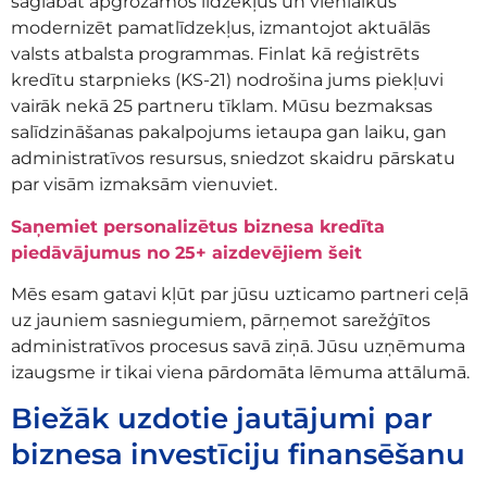
saglabāt apgrozāmos līdzekļus un vienlaikus
modernizēt pamatlīdzekļus, izmantojot aktuālās
valsts atbalsta programmas. Finlat kā reģistrēts
kredītu starpnieks (KS-21) nodrošina jums piekļuvi
vairāk nekā 25 partneru tīklam. Mūsu bezmaksas
salīdzināšanas pakalpojums ietaupa gan laiku, gan
administratīvos resursus, sniedzot skaidru pārskatu
par visām izmaksām vienuviet.
Saņemiet personalizētus biznesa kredīta
piedāvājumus no 25+ aizdevējiem šeit
Mēs esam gatavi kļūt par jūsu uzticamo partneri ceļā
uz jauniem sasniegumiem, pārņemot sarežģītos
administratīvos procesus savā ziņā. Jūsu uzņēmuma
izaugsme ir tikai viena pārdomāta lēmuma attālumā.
Biežāk uzdotie jautājumi par
biznesa investīciju finansēšanu