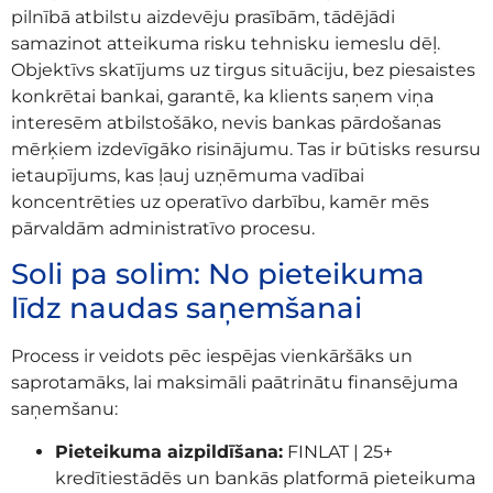
pilnībā atbilstu aizdevēju prasībām, tādējādi
samazinot atteikuma risku tehnisku iemeslu dēļ.
Objektīvs skatījums uz tirgus situāciju, bez piesaistes
konkrētai bankai, garantē, ka klients saņem viņa
interesēm atbilstošāko, nevis bankas pārdošanas
mērķiem izdevīgāko risinājumu. Tas ir būtisks resursu
ietaupījums, kas ļauj uzņēmuma vadībai
koncentrēties uz operatīvo darbību, kamēr mēs
pārvaldām administratīvo procesu.
Soli pa solim: No pieteikuma
līdz naudas saņemšanai
Process ir veidots pēc iespējas vienkāršāks un
saprotamāks, lai maksimāli paātrinātu finansējuma
saņemšanu:
Pieteikuma aizpildīšana:
FINLAT | 25+
kredītiestādēs un bankās platformā pieteikuma