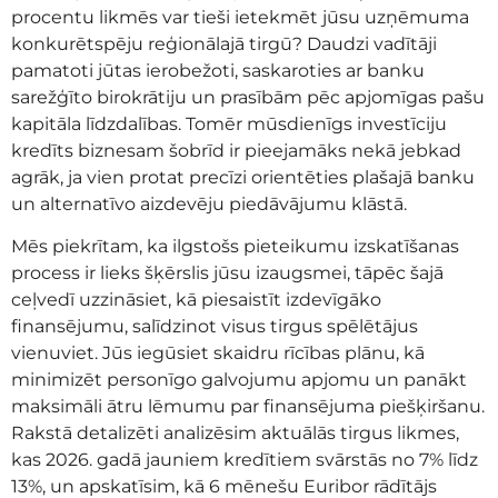
procentu likmēs var tieši ietekmēt jūsu uzņēmuma
konkurētspēju reģionālajā tirgū? Daudzi vadītāji
pamatoti jūtas ierobežoti, saskaroties ar banku
sarežģīto birokrātiju un prasībām pēc apjomīgas pašu
kapitāla līdzdalības. Tomēr mūsdienīgs investīciju
kredīts biznesam šobrīd ir pieejamāks nekā jebkad
agrāk, ja vien protat precīzi orientēties plašajā banku
un alternatīvo aizdevēju piedāvājumu klāstā.
Mēs piekrītam, ka ilgstošs pieteikumu izskatīšanas
process ir lieks šķērslis jūsu izaugsmei, tāpēc šajā
ceļvedī uzzināsiet, kā piesaistīt izdevīgāko
finansējumu, salīdzinot visus tirgus spēlētājus
vienuviet. Jūs iegūsiet skaidru rīcības plānu, kā
minimizēt personīgo galvojumu apjomu un panākt
maksimāli ātru lēmumu par finansējuma piešķiršanu.
Rakstā detalizēti analizēsim aktuālās tirgus likmes,
kas 2026. gadā jauniem kredītiem svārstās no 7% līdz
13%, un apskatīsim, kā 6 mēnešu Euribor rādītājs