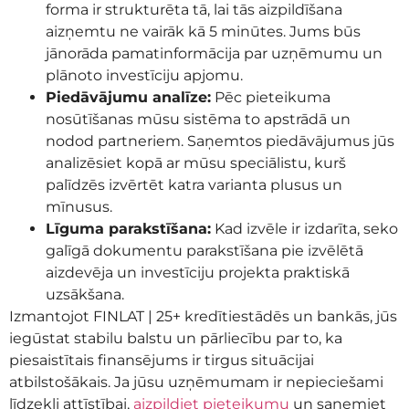
forma ir strukturēta tā, lai tās aizpildīšana
aizņemtu ne vairāk kā 5 minūtes. Jums būs
jānorāda pamatinformācija par uzņēmumu un
plānoto investīciju apjomu.
Piedāvājumu analīze:
Pēc pieteikuma
nosūtīšanas mūsu sistēma to apstrādā un
nodod partneriem. Saņemtos piedāvājumus jūs
analizēsiet kopā ar mūsu speciālistu, kurš
palīdzēs izvērtēt katra varianta plusus un
mīnusus.
Līguma parakstīšana:
Kad izvēle ir izdarīta, seko
galīgā dokumentu parakstīšana pie izvēlētā
aizdevēja un investīciju projekta praktiskā
uzsākšana.
Izmantojot FINLAT | 25+ kredītiestādēs un bankās, jūs
iegūstat stabilu balstu un pārliecību par to, ka
piesaistītais finansējums ir tirgus situācijai
atbilstošākais. Ja jūsu uzņēmumam ir nepieciešami
līdzekļi attīstībai,
aizpildiet pieteikumu
un saņemiet