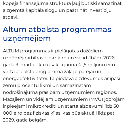
kopējā finansējuma struktūrā ļauj būtiski samazināt
aizņemtā kapitāla slogu un paātrināt investīciju
atdevi.
Altum atbalsta programmas
uzņēmējiem
ALTUM programmas ir pielāgotas dažādiem
uzņēmējdarbības posmiem un vajadzībām. 2026.
gada 9. martā tika uzsākta jauna 41,5 miljonu eiro
vērta atbalsta programma zaļajai pārejai un
energoefektivitātei. Tā piedāvā aizdevumus ar īpaši
zemu procentu likmi un samazinātām
nodrošinājuma prasībām uzņēmumiem reģionos.
Mazajiem un vidējiem uzņēmumiem (MVU) joprojām
ir pieejami mikrokredīti un starta aizdevumi līdz 50
000 eiro bez fiziskas ķīlas, kas būs aktuāli līdz pat
2029. gada beigām.