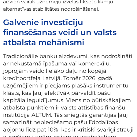
aizvien vairāk uzņēmēju izvēlas fiksēto likmju
alternatīvas stabilitātes nodrošināšanai.
Galvenie investīciju
finansēšanas veidi un valsts
atbalsta mehānismi
Tradicionālie banku aizdevumi, kas nodrošināti
ar nekustamā īpašuma vai komercķīlu,
joprojām veido lielāko daļu no kopējā
kredītportfeļa Latvijā. Tomēr 2026. gadā
uzņēmējiem ir pieejams plašāks instrumentu
klāsts, kas ļauj efektīvāk pārvaldīt pašu
kapitāla ieguldījumus. Viens no būtiskākajiem
atbalsta punktiem ir valsts attīstības finanšu
institūcija ALTUM. Tās sniegtās garantijas ļauj
samazināt nepieciešamo pašu līdzdalības
apjomu līdz pat 10%, kas ir kritiski svarīgi strauji
augošiem uzņēmumiem ar ierobežotiem