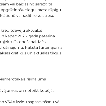
ksām vai baidās no sarežģītā
 apgrūtinošu slogu, prasa rūpīgu
ātienē var radīt lieku stresu
u kredītdevēju aktuālos
 un kāpēc 2026. gadā patēriņa
rojektu īstenošanai. Mēs
odrošinājumu. Raksta turpinājumā
maksas grafikus un aktuālās tirgus
 piemērotākais risinājums
iedāvājumus un noteikt kopējās
amo VSAA izziņu sagatavošanu vēl