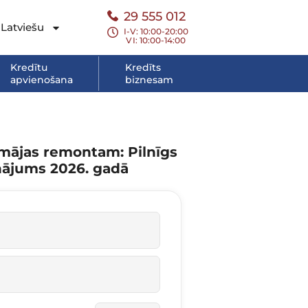
29 555 012
Latviešu
I-V: 10:00-20:00
VI
: 10:00-14:00
Kredītu
Kredīts
apvienošana
biznesam
tmājas remontam: Pilnīgs
inājums 2026. gadā