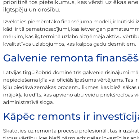
prioritizē tos pieteikumus, kas vērsti uz ēkas e
ilgtspēju un drošību.
Izvēloties piemērotāko finansējuma modeli, ir būtiski iz
kādi ir tā pamatnosacījumi, kas ietver gan pamatsumm
mērķim, kas ilgtermiņā uzlabo aizņēmēja aktīvu vērtību
kvalitatīvos uzlabojumos, kas kalpos gadu desmitiem.
Galvenie remonta finansēša
Latvijas tirgū šobrīd dominē trīs galvenie risinājumi mā
nepieciešama ķīla vai oficiāls īpašuma vērtējums. Tas 
ķīlu piedāvā zemākas procentu likmes, kas bieži sākas
mājokļa kredīts, kas apvieno abu veidu priekšrocības v
administratīvā sloga.
Kāpēc remonts ir investīcija
Skatoties uz remonta procesu profesionāli, tas ir uzskatā
tirgus vērtību, kas bieži pārsniedz pašas investīcijas 