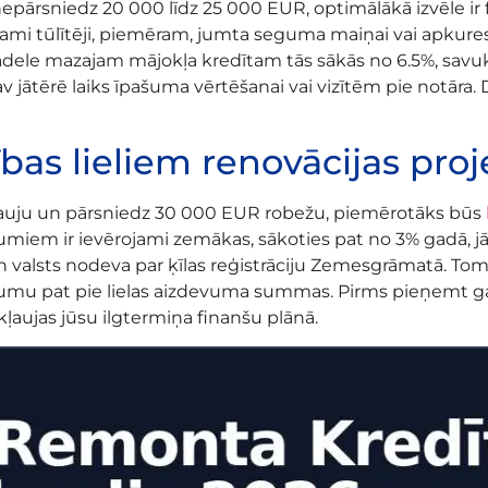
nepārsniedz 20 000 līdz 25 000 EUR, optimālākā izvēle ir 
ešami tūlītēji, piemēram, jumta seguma maiņai vai apkures
adele mazajam mājokļa kredītam tās sākās no 6.5%, savuk
v jātērē laiks īpašuma vērtēšanai vai vizītēm pie notāra.
cības lieliem renovācijas pro
ļauju un pārsniedz 30 000 EUR robežu, piemērotāks būs
umiem ir ievērojami zemākas, sākoties pat no 3% gadā, j
n valsts nodeva par ķīlas reģistrāciju Zemesgrāmatā. To
umu pat pie lielas aizdevuma summas. Pirms pieņemt ga
iekļaujas jūsu ilgtermiņa finanšu plānā.