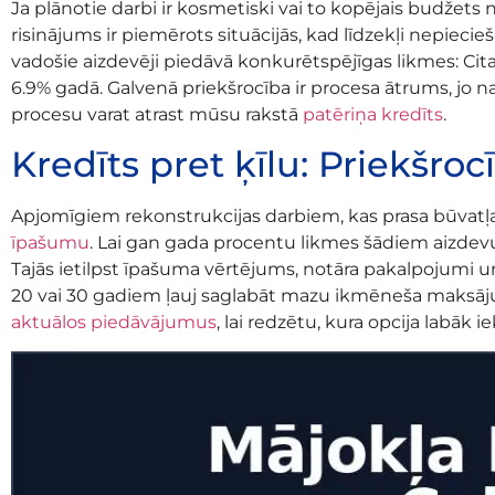
Ja plānotie darbi ir kosmetiski vai to kopējais budžets 
risinājums ir piemērots situācijās, kad līdzekļi nepieci
vadošie aizdevēji piedāvā konkurētspējīgas likmes: Cit
6.9% gadā. Galvenā priekšrocība ir procesa ātrums, jo na
procesu varat atrast mūsu rakstā
patēriņa kredīts
.
Kredīts pret ķīlu: Priekšro
Apjomīgiem rekonstrukcijas darbiem, kas prasa būvat
īpašumu
. Lai gan gada procentu likmes šādiem aizdev
Tajās ietilpst īpašuma vērtējums, notāra pakalpojumi u
20 vai 30 gadiem ļauj saglabāt mazu ikmēneša maksāj
aktuālos piedāvājumus
, lai redzētu, kura opcija labāk 