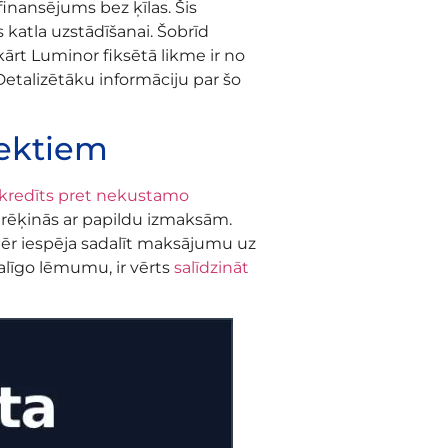
finansējums bez ķīlas. Šis
 katla uzstādīšanai. Šobrīd
ārt Luminor fiksētā likme ir no
 Detalizētāku informāciju par šo
jektiem
kredīts pret nekustamo
ārēķinās ar papildu izmaksām.
mēr iespēja sadalīt maksājumu uz
līgo lēmumu, ir vērts
salīdzināt