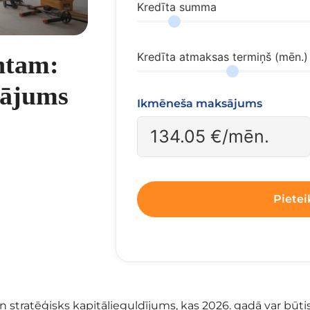
Kredīta summa
ntam:
Kredīta atmaksas termiņš (mēn.)
inājums
Ikmēneša maksājums
134.05
€/mēn.
Pietei
 stratēģisks kapitālieguldījums, kas 2026. gadā var būtis