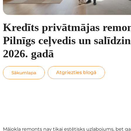
Kredīts privātmājas remo
Pilnīgs ceļvedis un salīdz
2026. gadā
Atgriezties blogā
Sākumlapa
Mājokļa remonts nav tikai estētisks uzlabojums, bet gan