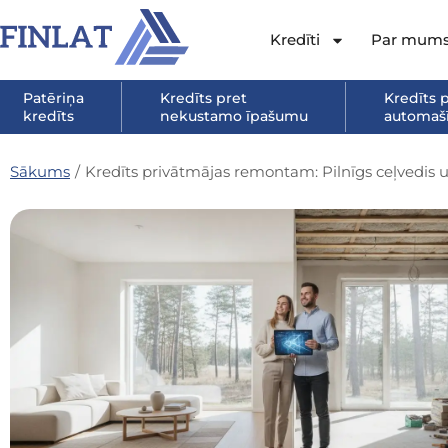
Kredīti
Par mum
Patēriņa
Kredīts pret
Kredīts 
kredīts
nekustamo īpašumu
automašī
Sākums
/
Kredīts privātmājas remontam: Pilnīgs ceļvedis 