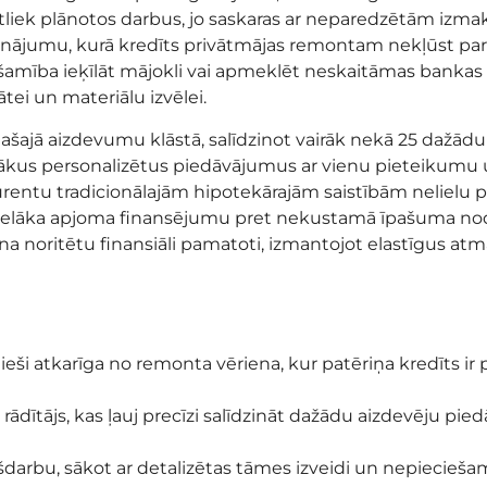
atliek plānotos darbus, jo saskaras ar neparedzētām izma
sinājumu, kurā kredīts privātmājas remontam nekļūst par
šamība ieķīlāt mājokli vai apmeklēt neskaitāmas bankas kl
tei un materiālu izvēlei.
lašajā aizdevumu klāstā, salīdzinot vairāk nekā 25 dažād
irākus personalizētus piedāvājumus ar vienu pieteikumu
urentu tradicionālajām hipotekārajām saistībām nelielu p
n lielāka apjoma finansējumu pret nekustamā īpašuma n
ana noritētu finansiāli pamatoti, izmantojot elastīgus at
ieši atkarīga no remonta vēriena, kur patēriņa kredīts ir
 rādītājs, kas ļauj precīzi salīdzināt dažādu aizdevēju p
darbu, sākot ar detalizētas tāmes izveidi un nepiecieš