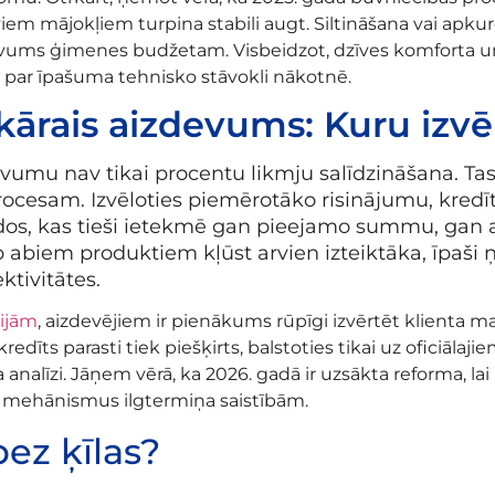
m mājokļiem turpina stabili augt. Siltināšana vai apkur
vums ģimenes budžetam. Visbeidzot, dzīves komforta u
 par īpašuma tehnisko stāvokli nākotnē.
ekārais aizdevums: Kuru izvē
vumu nav tikai procentu likmju salīdzināšana. Tas 
 procesam. Izvēloties piemērotāko risinājumu, kre
eidos, kas tieši ietekmē gan pieejamo summu, gan
arp abiem produktiem kļūst arvien izteiktāka, īpaš
tivitātes.
nijām
, aizdevējiem ir pienākums rūpīgi izvērtēt klienta 
 kredīts parasti tiek piešķirts, balstoties tikai uz oficiā
analīzi. Jāņem vērā, ka 2026. gadā ir uzsākta reforma, l
as mehānismus ilgtermiņa saistībām.
ez ķīlas?