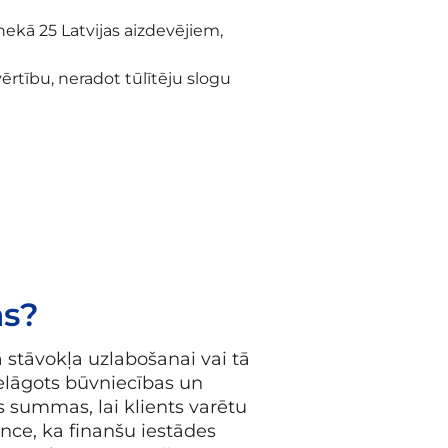
ekā 25 Latvijas aizdevējiem,
ērtību, neradot tūlītēju slogu
as?
 stāvokļa uzlabošanai vai tā
pielāgots būvniecības un
 summas, lai klients varētu
nce, ka finanšu iestādes