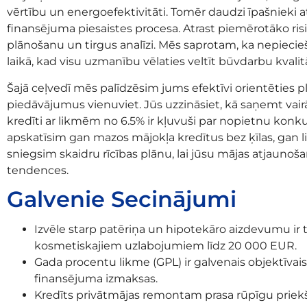
vērtību un energoefektivitāti. Tomēr daudzi īpašnieki 
finansējuma piesaistes procesa. Atrast piemērotāko ri
plānošanu un tirgus analīzi. Mēs saprotam, ka nepiecie
laikā, kad visu uzmanību vēlaties veltīt būvdarbu kvalitā
Šajā ceļvedī mēs palīdzēsim jums efektīvi orientēties p
piedāvājumus vienuviet. Jūs uzzināsiet, kā saņemt va
kredīti ar likmēm no 6.5% ir kļuvuši par nopietnu konk
apskatīsim gan mazos mājokļa kredītus bez ķīlas, ga
sniegsim skaidru rīcības plānu, lai jūsu mājas atjaunoš
tendences.
Galvenie Secinājumi
Izvēle starp patēriņa un hipotekāro aizdevumu ir t
kosmetiskajiem uzlabojumiem līdz 20 000 EUR.
Gada procentu likme (GPL) ir galvenais objektīvais
finansējuma izmaksas.
Kredīts privātmājas remontam prasa rūpīgu priekš