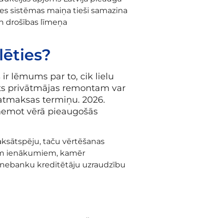
es sistēmas maiņa tieši samazina
n drošības līmeņa
lēties?
ir lēmums par to, cik lielu
dīts privātmājas remontam var
 atmaksas termiņu. 2026.
i ņemot vērā pieaugošās
maksātspēju, taču vērtēšanas
lajiem ienākumiem, kamēr
ai nebanku kreditētāju uzraudzību