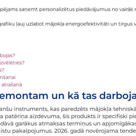
espējams saņemt personalizētus piedāvājumus no vairāk n
rafiku ļauj uzlabot mājokļa energoefektivitāti un tirgus v
rbojas?
izvēlēties?
ū?
emšanai
a atrašanā
 remontam un kā tas darboj
anšu instruments, kas paredzēts mājokļa tehniskā
ēja patēriņa aizdevuma, šis produkts ir specifiski 
 piedāvā garākus atmaksas termiņus un apjomīgākas
iālistu pakalpojumus. 2026. gadā novērojama tende