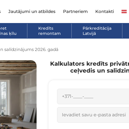
s
Jautājumi un atbildes
Partneriem
Kontakti
pret
Kredīts
Pārkreditācija
nas ķīlu
remontam
Latvijā
un salīdzinājums 2026. gadā
Kalkulators kredīts privā
ceļvedis un salīdz