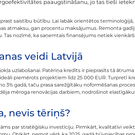
nergoefektivitātes paaugstināšanu, jo tas tieši i
prast saistību būtību. Lai labāk orientētos terminoloģijā, 
as atmaksu, gan procentu maksājumus. Remonta gadījumā
. Tas nozīmē, ka saņemtais finansējums netiek vienkārši 
nas veidi Latvijā
jokļa uzlabošanai. Patēriņa kredīts ir pieprasīts tā ātruma
ir ideāli piemērots projektiem līdz 25 000 EUR. Turpretī
 no 3% gadā, taču prasa sarežģītāku noformēšanas proces
idēja mēroga renovācijas darbiem, nodrošinot elastīgākus
, nevis tēriņš?
ms par stratēģisku investīciju. Pirmkārt, kvalitatīvi veikt
apjomu. Otrkārt, ņemot vērā, ka 2025. gadā būvniecības pr