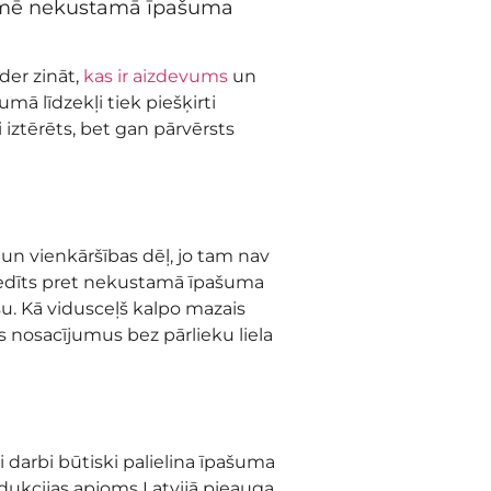
etekmē nekustamā īpašuma
der zināt,
kas ir aizdevums
un
 līdzekļi tiek piešķirti
iztērēts, bet gan pārvērsts
 un vienkāršības dēļ, jo tam nav
 kredīts pret nekustamā īpašuma
u. Kā vidusceļš kalpo mazais
 nosacījumus bez pārlieku liela
i darbi būtiski palielina īpašuma
odukcijas apjoms Latvijā pieauga