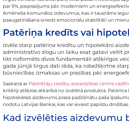
par 9%, pieprasījums pēc moderniem un energoefektīvie
ikmēneša komunālos izdevumus, kas ir taustāms iegu
paaugstināšana sniedz emocionālu stabilitāti un mieru
Patēriņa kredīts vai hipot
Izvēle starp patēriņa kredītu un hipotekāro aizde
administratīvo slogu un laiku esat gatavi veltīt
tikt noformēts divos fundamentāli atšķirīgos v
gada jūnijā tirgus dati rāda, ka robežšķirtne st
būvniecības izmaksas un prasības pēc energoefek
Saskaņā ar
Patērētāju tiesību aizsardzības centra vadlī
kritēriji atšķiras atkarībā no izvēlētā produkta. Patēriņa
hipotekārais aizdevums prasa padziļinātu paša īpašuma 
nodotu Latvijas Bankai, kas var ieviest papildu drošīb
Kad izvēlēties aizdevumu b