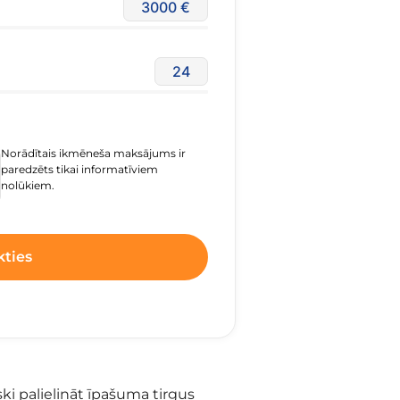
3000
24
Norādītais ikmēneša maksājums ir
paredzēts tikai informatīviem
nolūkiem.
kties
ki palielināt īpašuma tirgus