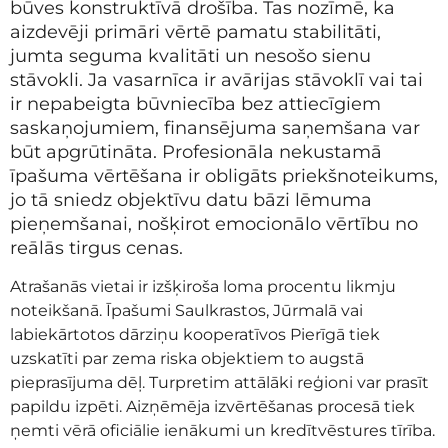
būves konstruktīvā drošība. Tas nozīmē, ka
aizdevēji primāri vērtē pamatu stabilitāti,
jumta seguma kvalitāti un nesošo sienu
stāvokli. Ja vasarnīca ir avārijas stāvoklī vai tai
ir nepabeigta būvniecība bez attiecīgiem
saskaņojumiem, finansējuma saņemšana var
būt apgrūtināta. Profesionāla nekustamā
īpašuma vērtēšana ir obligāts priekšnoteikums,
jo tā sniedz objektīvu datu bāzi lēmuma
pieņemšanai, nošķirot emocionālo vērtību no
reālās tirgus cenas.
Atrašanās vietai ir izšķiroša loma procentu likmju
noteikšanā. Īpašumi Saulkrastos, Jūrmalā vai
labiekārtotos dārziņu kooperatīvos Pierīgā tiek
uzskatīti par zema riska objektiem to augstā
pieprasījuma dēļ. Turpretim attālāki reģioni var prasīt
papildu izpēti. Aizņēmēja izvērtēšanas procesā tiek
ņemti vērā oficiālie ienākumi un kredītvēstures tīrība.