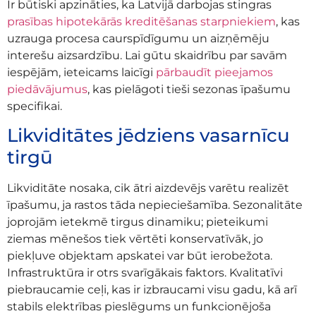
Ir būtiski apzināties, ka Latvijā darbojas stingras
prasības hipotekārās kreditēšanas starpniekiem
, kas
uzrauga procesa caurspīdīgumu un aizņēmēju
interešu aizsardzību. Lai gūtu skaidrību par savām
iespējām, ieteicams laicīgi
pārbaudīt pieejamos
piedāvājumus
, kas pielāgoti tieši sezonas īpašumu
specifikai.
Likviditātes jēdziens vasarnīcu
tirgū
Likviditāte nosaka, cik ātri aizdevējs varētu realizēt
īpašumu, ja rastos tāda nepieciešamība. Sezonalitāte
joprojām ietekmē tirgus dinamiku; pieteikumi
ziemas mēnešos tiek vērtēti konservatīvāk, jo
piekļuve objektam apskatei var būt ierobežota.
Infrastruktūra ir otrs svarīgākais faktors. Kvalitatīvi
piebraucamie ceļi, kas ir izbraucami visu gadu, kā arī
stabils elektrības pieslēgums un funkcionējoša