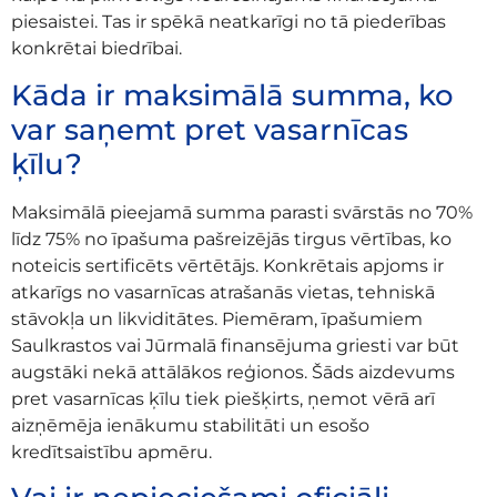
piesaistei. Tas ir spēkā neatkarīgi no tā piederības
konkrētai biedrībai.
Kāda ir maksimālā summa, ko
var saņemt pret vasarnīcas
ķīlu?
Maksimālā pieejamā summa parasti svārstās no 70%
līdz 75% no īpašuma pašreizējās tirgus vērtības, ko
noteicis sertificēts vērtētājs. Konkrētais apjoms ir
atkarīgs no vasarnīcas atrašanās vietas, tehniskā
stāvokļa un likviditātes. Piemēram, īpašumiem
Saulkrastos vai Jūrmalā finansējuma griesti var būt
augstāki nekā attālākos reģionos. Šāds aizdevums
pret vasarnīcas ķīlu tiek piešķirts, ņemot vērā arī
aizņēmēja ienākumu stabilitāti un esošo
kredītsaistību apmēru.