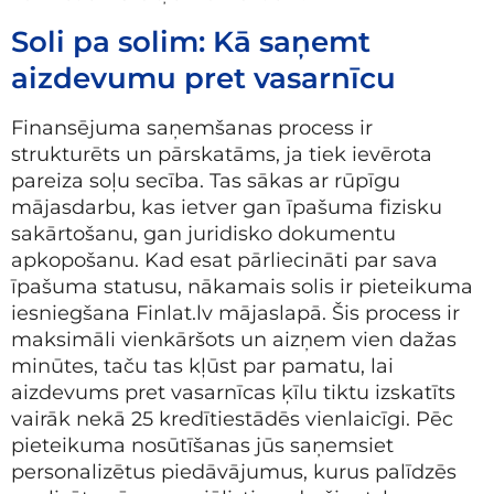
Soli pa solim: Kā saņemt
aizdevumu pret vasarnīcu
Finansējuma saņemšanas process ir
strukturēts un pārskatāms, ja tiek ievērota
pareiza soļu secība. Tas sākas ar rūpīgu
mājasdarbu, kas ietver gan īpašuma fizisku
sakārtošanu, gan juridisko dokumentu
apkopošanu. Kad esat pārliecināti par sava
īpašuma statusu, nākamais solis ir pieteikuma
iesniegšana Finlat.lv mājaslapā. Šis process ir
maksimāli vienkāršots un aizņem vien dažas
minūtes, taču tas kļūst par pamatu, lai
aizdevums pret vasarnīcas ķīlu tiktu izskatīts
vairāk nekā 25 kredītiestādēs vienlaicīgi. Pēc
pieteikuma nosūtīšanas jūs saņemsiet
personalizētus piedāvājumus, kurus palīdzēs