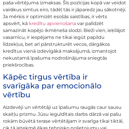
paša vērtējuma izmaksas. Šīs pozīcijas kopā var veidot
vairākus simtus eiro, tādēļ tās ir jāparedz jau sākotnēji.
Ja mērķis ir optimizēt esošās saistības, ir vērts
apsvērt, kā
kredītu apvienošana
var palīdzēt
samazināt kopējo ikmēneša slodzi. Bieži vien, ieķīlājot
vasarnīcu, ir iespējams ne tikai iegūt papildu
līdzekļus, bet arī pārstrukturēt vecos, dārgākos
kredītus vienā izdevīgākā maksājumā, izmantojot
nekustamā īpašuma nodrošinājuma sniegtās
priekšrocības.
Kāpēc tirgus vērtība ir
svarīgāka par emocionālo
vērtību
Aizdevēji un vērtētāji uz īpašumu raugās caur sausu
skaitļu prizmu. Jūsu ieguldītais darbs dārzā vai pašu
rokām būvētā terase vērtētājam ir svarīga tikai tiktāl,
cik tā ietekmē ēkas tehnisko nolietojumu vai