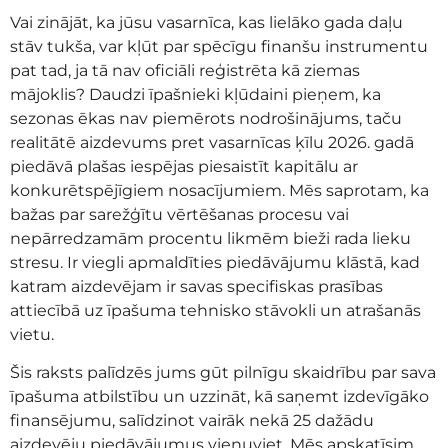
Vai zinājāt, ka jūsu vasarnīca, kas lielāko gada daļu
stāv tukša, var kļūt par spēcīgu finanšu instrumentu
pat tad, ja tā nav oficiāli reģistrēta kā ziemas
mājoklis? Daudzi īpašnieki kļūdaini pieņem, ka
sezonas ēkas nav piemērots nodrošinājums, taču
realitātē aizdevums pret vasarnīcas ķīlu 2026. gadā
piedāvā plašas iespējas piesaistīt kapitālu ar
konkurētspējīgiem nosacījumiem. Mēs saprotam, ka
bažas par sarežģītu vērtēšanas procesu vai
nepārredzamām procentu likmēm bieži rada lieku
stresu. Ir viegli apmaldīties piedāvājumu klāstā, kad
katram aizdevējam ir savas specifiskas prasības
attiecībā uz īpašuma tehnisko stāvokli un atrašanās
vietu.
Šis raksts palīdzēs jums gūt pilnīgu skaidrību par sava
īpašuma atbilstību un uzzināt, kā saņemt izdevīgāko
finansējumu, salīdzinot vairāk nekā 25 dažādu
aizdevēju piedāvājumus vienuviet. Mēs apskatīsim,