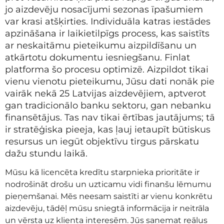
jo aizdevēju nosacījumi sezonas īpašumiem
var krasi atšķirties. Individuāla katras iestādes
apzināšana ir laikietilpīgs process, kas saistīts
ar neskaitāmu pieteikumu aizpildīšanu un
atkārtotu dokumentu iesniegšanu. Finlat
platforma šo procesu optimizē. Aizpildot tikai
vienu vienotu pieteikumu, Jūsu dati nonāk pie
vairāk nekā 25 Latvijas aizdevējiem, aptverot
gan tradicionālo banku sektoru, gan nebanku
finansētājus. Tas nav tikai ērtības jautājums; tā
ir stratēģiska pieeja, kas ļauj ietaupīt būtiskus
resursus un iegūt objektīvu tirgus pārskatu
dažu stundu laikā.
Mūsu kā licencēta kredītu starpnieka prioritāte ir
nodrošināt drošu un uzticamu vidi finanšu lēmumu
pieņemšanai. Mēs neesam saistīti ar vienu konkrētu
aizdevēju, tādēļ mūsu sniegtā informācija ir neitrāla
un vērsta uz klienta interesēm. Jūs saņemat reālus