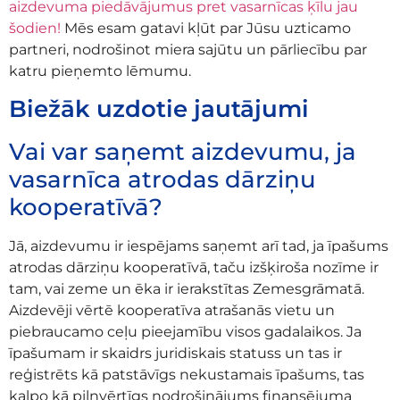
aizdevuma piedāvājumus pret vasarnīcas ķīlu jau
šodien!
Mēs esam gatavi kļūt par Jūsu uzticamo
partneri, nodrošinot miera sajūtu un pārliecību par
katru pieņemto lēmumu.
Biežāk uzdotie jautājumi
Vai var saņemt aizdevumu, ja
vasarnīca atrodas dārziņu
kooperatīvā?
Jā, aizdevumu ir iespējams saņemt arī tad, ja īpašums
atrodas dārziņu kooperatīvā, taču izšķiroša nozīme ir
tam, vai zeme un ēka ir ierakstītas Zemesgrāmatā.
Aizdevēji vērtē kooperatīva atrašanās vietu un
piebraucamo ceļu pieejamību visos gadalaikos. Ja
īpašumam ir skaidrs juridiskais statuss un tas ir
reģistrēts kā patstāvīgs nekustamais īpašums, tas
kalpo kā pilnvērtīgs nodrošinājums finansējuma