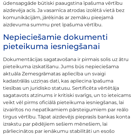
ūdensapgāde būtiski paaugstina īpašuma vērtību
aizdevēja acīs. Ja vasarnīca atrodas izolētā vietā bez
komunikācijām, jārēķinās ar zemāku pieejamā
aizdevuma summu pret īpašuma vērtību.
Nepieciešamie dokumenti
pieteikuma iesniegšanai
Dokumentācijas sagatavošana ir pirmais solis uz ātru
pieteikuma izskatīšanu. Jums būs nepieciešama
aktuāla Zemesgrāmatas apliecība un svaigi
kadastrālās uzziņas dati, kas apliecina īpašuma
tiesības un juridisko statusu. Sertificēta vērtētāja
sagatavots atzinums ir kritiski svarīgs, un to ieteicams
veikt vēl pirms oficiālā pieteikuma iesniegšanas, lai
izvairītos no nepatīkamiem pārsteigumiem par reālo
tirgus vērtību. Tāpat aizdevējs pieprasīs bankas konta
izrakstu par pēdējiem sešiem mēnešiem, lai
pārliecinātos par ienākumu stabilitāti un esošo