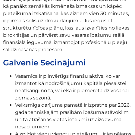
kā panākt zemākās ikmēneša izmaksas un kāpēc
pieteikuma izskatīšana, kas aizņem vien 30 minūtes,
ir pirmais solis uz drošu darījumu. Jūs iegūsiet
strukturētu rīcības plānu, kas ļaus izvairīties no liekas
birokrātijas un pārvērst savu vasaras īpašumu reālā
finansiālā ieguvumā, izmantojot profesionālu pieeju
salīdzināšanas procesam.
Galvenie Secinājumi
Vasarnīca ir pilnvērtīgs finanšu aktīvs, ko var
izmantot kā nodrošinājumu kapitāla piesaistei
neatkarīgi no tā, vai ēka ir piemērota dzīvošanai
ziemas sezonā.
Veiksmīga darījuma pamatā ir izpratne par 2026.
gada tehniskajām prasībām īpašuma stāvoklim
un tā atrašanās vietas ietekmi uz aizdevuma
nosacījumiem.
Aizpildot vienu vienotu pieteikumu, ir iespējams