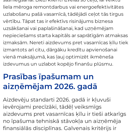
liela mēroga remontdarbus vai energoefektivitātes
uzlabošanu pašā vasarnīcā, tādējādi ceļot tās tirgus
vērtību. Tāpat tas ir efektīvs risinājums biznesa
uzsākšanai vai paplašināšanai, kad uzņēmējam
nepieciešams starta kapitāls ar saprātīgām atmaksas
izmaksām. Nereti aizdevums pret vasarnīcas ķīlu tiek
izmantots arī citu, dārgāku kredītu apvienošanai
vienā maksājumā, kas ļauj optimizēt ikmēneša
izdevumus un uzlabot kopējo finanšu plūsmu.
Prasības īpašumam un
aizņēmējam 2026. gadā
Aizdevēju standarti 2026. gadā ir kļuvuši
ievērojami precīzāki, tādēļ veiksmīgs
aizdevums pret vasarnīcas ķīlu ir tieši atkarīgs
no īpašuma tehniskā stāvokļa un aizņēmēja
finansiālās disciplīnas. Galvenais kritērijs ir