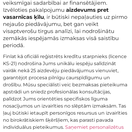
veiksmīgai sadarbībai ar finansētājiem.
Izvēloties pakalpojumu
aizdevums pret
vasarnīcas ķīlu
, ir būtiski nepaļauties uz pirmo
nejaušo piedāvājumu, bet gan veikt
visaptverošu tirgus analīzi, lai nodrošinātu
zemākās iespējamās izmaksas visā saistību
periodā.
Finlat kā oficiāli reģistrēts kredītu starpnieks (licence
KS-21) nodrošina Jums unikālu iespēju salīdzināt
vairāk nekā 25 aizdevēju piedāvājumus vienuviet,
garantējot procesa pilnīgu caurspīdīgumu un
drošību. Mūsu speciālisti veic bezmaksas pieteikuma
apstrādi un sniedz profesionālas konsultācijas,
palīdzot Jums orientēties specifiskos līguma
nosacījumos un izvairīties no slēptām izmaksām. Tas
ļauj būtiski ietaupīt personīgos resursus un izvairīties
no birokrātiskiem šķēršļiem, kas parasti pavada
individuālus pieteikumus.
Saņemiet personalizētus