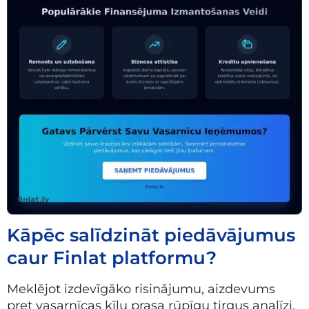
Kāpēc salīdzināt piedāvājumus
caur Finlat platformu?
Meklējot izdevīgāko risinājumu, aizdevums
pret vasarnīcas ķīlu prasa rūpīgu tirgus analīzi,