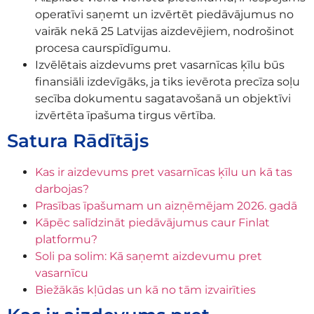
operatīvi saņemt un izvērtēt piedāvājumus no
vairāk nekā 25 Latvijas aizdevējiem, nodrošinot
procesa caurspīdīgumu.
Izvēlētais aizdevums pret vasarnīcas ķīlu būs
finansiāli izdevīgāks, ja tiks ievērota precīza soļu
secība dokumentu sagatavošanā un objektīvi
izvērtēta īpašuma tirgus vērtība.
Satura Rādītājs
Kas ir aizdevums pret vasarnīcas ķīlu un kā tas
darbojas?
Prasības īpašumam un aizņēmējam 2026. gadā
Kāpēc salīdzināt piedāvājumus caur Finlat
platformu?
Soli pa solim: Kā saņemt aizdevumu pret
vasarnīcu
Biežākās kļūdas un kā no tām izvairīties