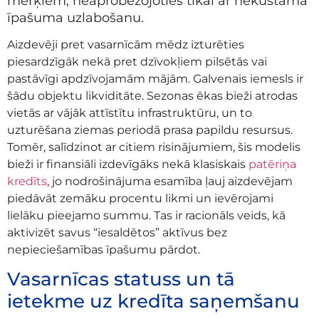
mērķiem, neaprobežojoties tikai ar nekustamā
īpašuma uzlabošanu.
Aizdevēji pret vasarnīcām mēdz izturēties
piesardzīgāk nekā pret dzīvokļiem pilsētās vai
pastāvīgi apdzīvojamām mājām. Galvenais iemesls ir
šādu objektu likviditāte. Sezonas ēkas bieži atrodas
vietās ar vājāk attīstītu infrastruktūru, un to
uzturēšana ziemas periodā prasa papildu resursus.
Tomēr, salīdzinot ar citiem risinājumiem, šis modelis
bieži ir finansiāli izdevīgāks nekā klasiskais
patēriņa
kredīts
, jo nodrošinājuma esamība ļauj aizdevējam
piedāvāt zemāku procentu likmi un ievērojami
lielāku pieejamo summu. Tas ir racionāls veids, kā
aktivizēt savus “iesaldētos” aktīvus bez
nepieciešamības īpašumu pārdot.
Vasarnīcas statuss un tā
ietekme uz kredīta saņemšanu