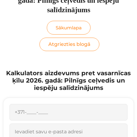
gadā: Pilnīgs ceļvedis un iespēju
salīdzinājums
Sākumlapa
Atgriezties blogā
Kalkulators aizdevums pret vasarnīcas
ķīlu 2026. gadā: Pilnīgs ceļvedis un
iespēju salīdzinājums