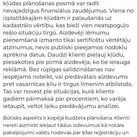
kļūdas plānošanas posmā var radīt
nevajadzīgus finansiālus zaudējumus. Viena no
izplatītākajām kļūdām ir paļaušanās uz
kadastrālo vērtību, kas bieži vien neatspoguļo
reālo situāciju tirgū. Aizdevēji lēmumu
pieņemšanā izmanto tikai sertificētu vērtētāju
atzinumus, nevis publiski pieejamos nodokļu
aprēķina datus. Daudzi klienti pieļauj kļūdu,
piesakoties pie pirmā aizdevēja, ko tie ierauga
reklāmā. Bez rūpīgas salīdzināšanas nav
iespējams noteikt, vai piedāvātais aizdevums
pret vasarnīcas ķīlu ir tirgus līmenim atbilstošs.
Tas var novest pie situācijas, kurā klients
gadiem pārmaksā par procentiem, ko varēja
ietaupīt, veltot laiku piedāvājumu analīzei.
Būtisks aspekts ir kopējā budžeta plānošana. Klienti
nereti aizmirst iekļaut tādus izdevumus kā notāra
pakalpojumi, valsts nodevas par ķīlas reģistrāciju un