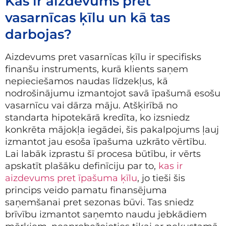
Kas ir aizdevums pret
vasarnīcas ķīlu un kā tas
darbojas?
Aizdevums pret vasarnīcas ķīlu ir specifisks
finanšu instruments, kurā klients saņem
nepieciešamos naudas līdzekļus, kā
nodrošinājumu izmantojot savā īpašumā esošu
vasarnīcu vai dārza māju. Atšķirībā no
standarta hipotekārā kredīta, ko izsniedz
konkrēta mājokļa iegādei, šis pakalpojums ļauj
izmantot jau esoša īpašuma uzkrāto vērtību.
Lai labāk izprastu šī procesa būtību, ir vērts
apskatīt plašāku definīciju par to,
kas ir
aizdevums pret īpašuma ķīlu
, jo tieši šis
princips veido pamatu finansējuma
saņemšanai pret sezonas būvi. Tas sniedz
brīvību izmantot saņemto naudu jebkādiem