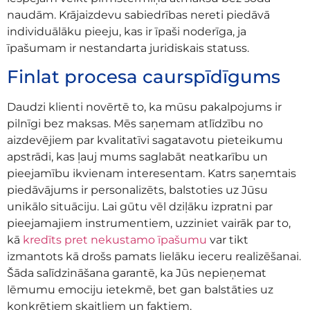
naudām. Krājaizdevu sabiedrības nereti piedāvā
individuālāku pieeju, kas ir īpaši noderīga, ja
īpašumam ir nestandarta juridiskais statuss.
Finlat procesa caurspīdīgums
Daudzi klienti novērtē to, ka mūsu pakalpojums ir
pilnīgi bez maksas. Mēs saņemam atlīdzību no
aizdevējiem par kvalitatīvi sagatavotu pieteikumu
apstrādi, kas ļauj mums saglabāt neatkarību un
pieejamību ikvienam interesentam. Katrs saņemtais
piedāvājums ir personalizēts, balstoties uz Jūsu
unikālo situāciju. Lai gūtu vēl dziļāku izpratni par
pieejamajiem instrumentiem, uzziniet vairāk par to,
kā
kredīts pret nekustamo īpašumu
var tikt
izmantots kā drošs pamats lielāku ieceru realizēšanai.
Šāda salīdzināšana garantē, ka Jūs nepieņemat
lēmumu emociju ietekmē, bet gan balstāties uz
konkrētiem skaitļiem un faktiem.