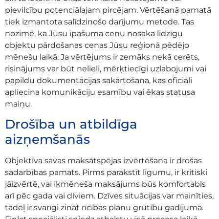
pievilcību potenciālajam pircējam. Vērtēšanā pamatā
tiek izmantota salīdzinošo darījumu metode. Tas
nozīmē, ka Jūsu īpašuma cenu nosaka līdzīgu
objektu pārdošanas cenas Jūsu reģionā pēdējo
mēnešu laikā. Ja vērtējums ir zemāks nekā cerēts,
risinājums var būt nelieli, mērķtiecīgi uzlabojumi vai
papildu dokumentācijas sakārtošana, kas oficiāli
apliecina komunikāciju esamību vai ēkas statusa
maiņu.
Drošība un atbildīga
aizņemšanās
Objektīva savas maksātspējas izvērtēšana ir drošas
sadarbības pamats. Pirms parakstīt līgumu, ir kritiski
jāizvērtē, vai ikmēneša maksājums būs komfortabls
arī pēc gada vai diviem. Dzīves situācijas var mainīties,
tādēļ ir svarīgi zināt rīcības plānu grūtību gadījumā.