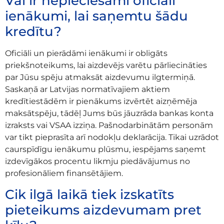
Vai ir nepieciešami oficiāli
ienākumi, lai saņemtu šādu
kredītu?
Oficiāli un pierādāmi ienākumi ir obligāts
priekšnoteikums, lai aizdevējs varētu pārliecināties
par Jūsu spēju atmaksāt aizdevumu ilgtermiņā.
Saskaņā ar Latvijas normatīvajiem aktiem
kredītiestādēm ir pienākums izvērtēt aizņēmēja
maksātspēju, tādēļ Jums būs jāuzrāda bankas konta
izraksts vai VSAA izziņa. Pašnodarbinātām personām
var tikt pieprasīta arī nodokļu deklarācija. Tikai uzrādot
caurspīdīgu ienākumu plūsmu, iespējams saņemt
izdevīgākos procentu likmju piedāvājumus no
profesionāliem finansētājiem.
Cik ilgā laikā tiek izskatīts
pieteikums aizdevumam pret