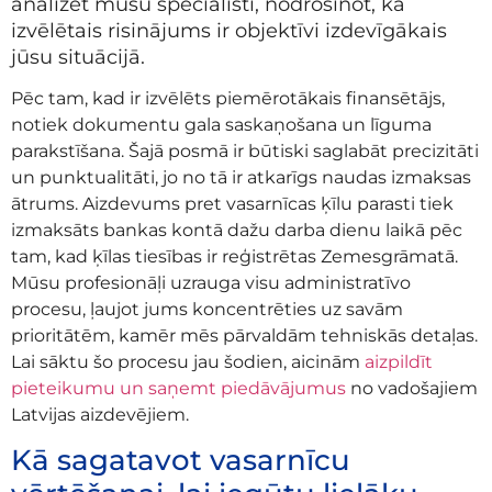
analizēt mūsu speciālisti, nodrošinot, ka
izvēlētais risinājums ir objektīvi izdevīgākais
jūsu situācijā.
Pēc tam, kad ir izvēlēts piemērotākais finansētājs,
notiek dokumentu gala saskaņošana un līguma
parakstīšana. Šajā posmā ir būtiski saglabāt precizitāti
un punktualitāti, jo no tā ir atkarīgs naudas izmaksas
ātrums. Aizdevums pret vasarnīcas ķīlu parasti tiek
izmaksāts bankas kontā dažu darba dienu laikā pēc
tam, kad ķīlas tiesības ir reģistrētas Zemesgrāmatā.
Mūsu profesionāļi uzrauga visu administratīvo
procesu, ļaujot jums koncentrēties uz savām
prioritātēm, kamēr mēs pārvaldām tehniskās detaļas.
Lai sāktu šo procesu jau šodien, aicinām
aizpildīt
pieteikumu un saņemt piedāvājumus
no vadošajiem
Latvijas aizdevējiem.
Kā sagatavot vasarnīcu