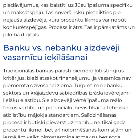
piedāvājumus, kas balstīti uz Jūsu īpašuma specifiku
un maksātspēju. Tas novērš risku pieteikties pie
nejauša aizdevēja, kura procentu likmes var nebūt
konkurētspējīgas. Process ir ātrs. Tas ir pārskatāms un
pilnībā digitāls.
Banku vs. nebanku aizdevēji
vasarnīcu ieķīlāšanai
Tradicionālās bankas parasti piemēro ļoti stingrus
kritērijus, bieži atsakot finansējumu, ja vasarnīca nav
piemērota dzīvošanai ziemā. Turpretim nebanku
sektors un krājaizdevu sabiedrības izrāda ievērojami
lielāku elastību. Šie aizdevēji vērtē īpašuma reālo
tirgus vērtību un potenciālu, nevis tikai tā tehnisko
atbilstību mājokļa standartiem. Salīdzināšanas
procesā ir būtiski pievērst uzmanību ne tikai gada
procentu likmei, bet arī noformēšanas komisijām un
iespējām veikt pirmstermiņa atmaksu bez soda