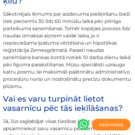
ķīlu?
Sākotnējais lēmums par aizdevuma piešķiršanu bieži
tiek pieņemts 30 līdz 60 minūšu laikā pēc pilnīga
pieteikuma saņemšanas. Tomēr kopējais process līdz
naudas izmaksai aizņem vairāk laika, jo ir
nepieciešama īpašuma vērtēšana un hipotēkas
reģistrācija Zemesgrāmatā. Parasti naudas
saņemšana bankas kontā notiek 10 darba dienu laikā
pēc līguma parakstīšanas. Mūsu speciālisti uzrauga
katru posmu, lai maksimāli paātrinātu administratīvo
procedūru norisi un nodrošinātu precīzu dokumentu
plūsmu.
Vai es varu turpināt lietot
vasarnīcu pēc tās ieķīlāšanas?
Jā, Jūs saglabājat visas tiesības lietot un
Sazinieties
apsaimniekot savu vasarnīcu pēc tam, kad ir