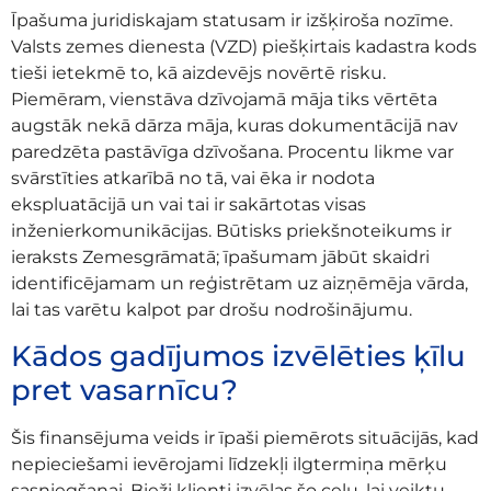
Īpašuma juridiskajam statusam ir izšķiroša nozīme.
Valsts zemes dienesta (VZD) piešķirtais kadastra kods
tieši ietekmē to, kā aizdevējs novērtē risku.
Piemēram, vienstāva dzīvojamā māja tiks vērtēta
augstāk nekā dārza māja, kuras dokumentācijā nav
paredzēta pastāvīga dzīvošana. Procentu likme var
svārstīties atkarībā no tā, vai ēka ir nodota
ekspluatācijā un vai tai ir sakārtotas visas
inženierkomunikācijas. Būtisks priekšnoteikums ir
ieraksts Zemesgrāmatā; īpašumam jābūt skaidri
identificējamam un reģistrētam uz aizņēmēja vārda,
lai tas varētu kalpot par drošu nodrošinājumu.
Kādos gadījumos izvēlēties ķīlu
pret vasarnīcu?
Šis finansējuma veids ir īpaši piemērots situācijās, kad
nepieciešami ievērojami līdzekļi ilgtermiņa mērķu
sasniegšanai. Bieži klienti izvēlas šo ceļu, lai veiktu