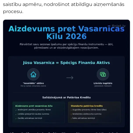
saistību apmēru, nodrošinot atbildīgu aizņemšanās
procesu.