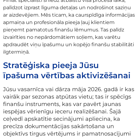
Finlat speciālisti sniedz atbalstu visā procesa laikā,
palīdzot izprast līguma detaļas un nodrošinot saziņu
ar aizdevējiem. Mēs ticam, ka caurspīdīga informācijas
apmaiņa un profesionāla pieeja ļauj klientiem
pieņemt pamatotus finanšu lēmumus. Tas palīdz
izvairīties no nepārdomātiem soļiem, kas varētu
apdraudēt viņu īpašumu un kopējo finanšu stabilitāti
ilgtermiņā.
Stratēģiska pieeja Jūsu
īpašuma vērtības aktivizēšanai
Jūsu vasarnīca vai dārza māja 2026. gadā ir kas
vairāk par sezonas atpūtas vietu; tas ir spēcīgs
finanšu instruments, kas var pavērt jaunas
iespējas vērienīgu ieceru realizēšanai. Šajā
ceļvedī apskatītie secinājumi apliecina, ka
precīza dokumentācijas sakārtošana un
objektīvs tirgus vērtējums ir pamatnosacījumi