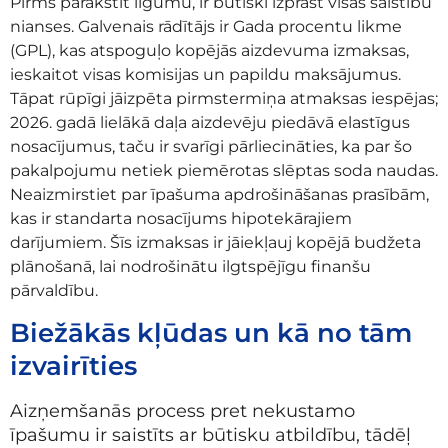
Pirms parakstīt līgumu, ir būtiski izprast visas saistību
nianses. Galvenais rādītājs ir Gada procentu likme
(GPL), kas atspoguļo kopējās aizdevuma izmaksas,
ieskaitot visas komisijas un papildu maksājumus.
Tāpat rūpīgi jāizpēta pirmstermiņa atmaksas iespējas;
2026. gadā lielākā daļa aizdevēju piedāvā elastīgus
nosacījumus, taču ir svarīgi pārliecināties, ka par šo
pakalpojumu netiek piemērotas slēptas soda naudas.
Neaizmirstiet par īpašuma apdrošināšanas prasībām,
kas ir standarta nosacījums hipotekārajiem
darījumiem. Šīs izmaksas ir jāiekļauj kopējā budžeta
plānošanā, lai nodrošinātu ilgtspējīgu finanšu
pārvaldību.
Biežākās kļūdas un kā no tām
izvairīties
Aizņemšanās process pret nekustamo
īpašumu ir saistīts ar būtisku atbildību, tādēļ