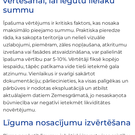
vērtēšanai, lai iegūtu lielāku
summu
Īpašuma vērtējums ir kritisks faktors, kas nosaka
maksimālo pieejamo summu. Praktiska pieredze
rāda, ka sakopta teritorija un nelieli vizuālie
uzlabojumi, piemēram, zāles nopļaušana, atkritumu
izvešana vai fasādes atsvaidzināšana, var palielināt
īpašuma vērtību par 5-10%. Vērtētāji fiksē kopējo
iespaidu, tāpēc patīkama vide tieši ietekmē gala
atzinumu. Vienlaikus ir svarīgi sakārtot
dokumentāciju; pārliecinieties, ka visas palīgēkas un
pārbūves ir nodotas ekspluatācijā un atbilst
aktuālajiem datiem Zemesgrāmatā, jo nesaskaņota
būvniecība var negatīvi ietekmēt likviditātes
novērtējumu.
Līguma nosacījumu izvērtēšana