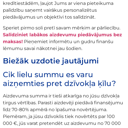
kredītiestādēm, ļaujot Jums ar viena pieteikuma
palīdzību saņemt vairākus personalizētus
piedāvājumus un objektīvi tos salīdzināt.
Speriet pirmo soli pretī savam mērķim ar pārliecību.
Salīdziniet labākos aizdevumu piedāvājumus bez
maksas!
Pieņemiet informētu un gudru finanšu
lēmumu savai nākotnei jau šodien.
Biežāk uzdotie jautājumi
Cik lielu summu es varu
aizņemties pret dzīvokļa ķīlu?
Aizdevuma summa ir tieši atkarīga no jūsu dzīvokļa
tirgus vērtības. Parasti aizdevēji piedāvā finansējumu
līdz 70-80% apmērā no īpašuma novērtējuma.
Piemēram, ja jūsu dzīvoklis tiek novērtēts par 100
000 €, jūs varat pretendēt uz aizdevumu no 70 000