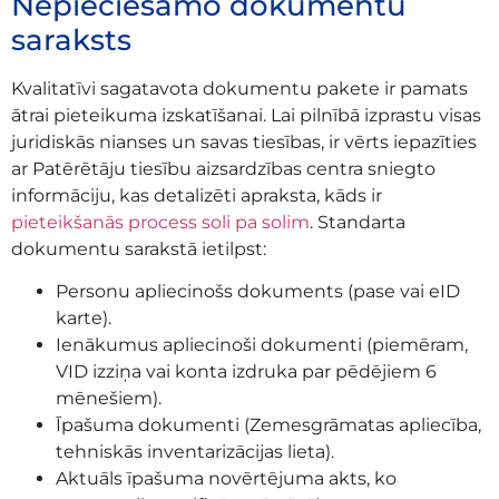
Nepieciešamo dokumentu
saraksts
Kvalitatīvi sagatavota dokumentu pakete ir pamats
ātrai pieteikuma izskatīšanai. Lai pilnībā izprastu visas
juridiskās nianses un savas tiesības, ir vērts iepazīties
ar Patērētāju tiesību aizsardzības centra sniegto
informāciju, kas detalizēti apraksta, kāds ir
pieteikšanās process soli pa solim
. Standarta
dokumentu sarakstā ietilpst:
Personu apliecinošs dokuments (pase vai eID
karte).
Ienākumus apliecinoši dokumenti (piemēram,
VID izziņa vai konta izdruka par pēdējiem 6
mēnešiem).
Īpašuma dokumenti (Zemesgrāmatas apliecība,
tehniskās inventarizācijas lieta).
Aktuāls īpašuma novērtējuma akts, ko