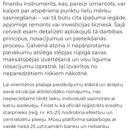
finanšu instruments, kas, pareizi izmantots, var
kalpot par atspēriena punktu lielu mērķu
sasniegšanai – vai tā būtu cita īpašuma iegāde,
apjomīgs remonts vai investīcijas biznesā. Šajā
ceļvedī esam detalizēti aplūkojuši tā darbības
principus, nosacījumus un pieteikšanās
procesu. Galvenā atziņa ir nepārprotama:
panākumu atslēga slēpjas rūpīgā savas
maksātspējas izvērtēšanā un visu līguma
nosacījumu izpratnē, lai izvairītos no
neparedzētiem riskiem nākotnē.
Lai orientētos plašajā piedāvājumu klāstā un atrastu
savai situācijai atbilstošāko risinājumu, nav
nepieciešams tērēt laiku, individuāli sazinoties ar
katru aizdevēju. Finlat.lv kā oficiāli reģistrēts kredītu
starpnieks (reģ. nr. KS-21) nodrošina efektīvu un
centralizētu pieeju. Mūsu platforma sadarbojas ar
vairāk nekā 25 uzticamām banku un nebanku