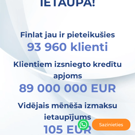
IETAUPA!
Finlat jau ir pieteikušies
93 960 klienti
Klientiem izsniegto kredītu
apjoms
89 000 000 EUR
Vidējais mēnēša izmaksu
ietaupījums
Sazinieties
105 EUR