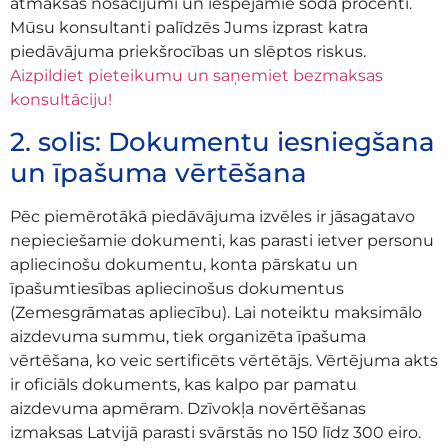
atmaksas nosacījumi un iespējamie soda procenti.
Mūsu konsultanti palīdzēs Jums izprast katra
piedāvājuma priekšrocības un slēptos riskus.
Aizpildiet pieteikumu un saņemiet bezmaksas
konsultāciju!
2. solis: Dokumentu iesniegšana
un īpašuma vērtēšana
Pēc piemērotākā piedāvājuma izvēles ir jāsagatavo
nepieciešamie dokumenti, kas parasti ietver personu
apliecinošu dokumentu, konta pārskatu un
īpašumtiesības apliecinošus dokumentus
(Zemesgrāmatas apliecību). Lai noteiktu maksimālo
aizdevuma summu, tiek organizēta īpašuma
vērtēšana, ko veic sertificēts vērtētājs. Vērtējuma akts
ir oficiāls dokuments, kas kalpo par pamatu
aizdevuma apmēram. Dzīvokļa novērtēšanas
izmaksas Latvijā parasti svārstās no 150 līdz 300 eiro.