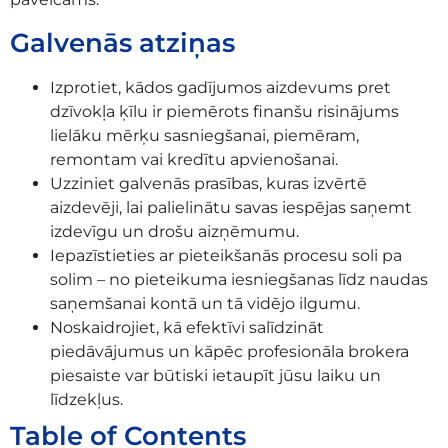
Galvenās atziņas
Izprotiet, kādos gadījumos aizdevums pret
dzīvokļa ķīlu ir piemērots finanšu risinājums
lielāku mērķu sasniegšanai, piemēram,
remontam vai kredītu apvienošanai.
Uzziniet galvenās prasības, kuras izvērtē
aizdevēji, lai palielinātu savas iespējas saņemt
izdevīgu un drošu aizņēmumu.
Iepazīstieties ar pieteikšanās procesu soli pa
solim – no pieteikuma iesniegšanas līdz naudas
saņemšanai kontā un tā vidējo ilgumu.
Noskaidrojiet, kā efektīvi salīdzināt
piedāvājumus un kāpēc profesionāla brokera
piesaiste var būtiski ietaupīt jūsu laiku un
līdzekļus.
Table of Contents