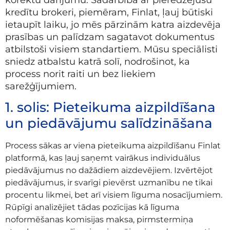
kredītu brokeri, piemēram, Finlat, ļauj būtiski
ietaupīt laiku, jo mēs pārzinām katra aizdevēja
prasības un palīdzam sagatavot dokumentus
atbilstoši visiem standartiem. Mūsu speciālisti
sniedz atbalstu katrā solī, nodrošinot, ka
process norit raiti un bez liekiem
sarežģījumiem.
1. solis: Pieteikuma aizpildīšana
un piedāvājumu salīdzināšana
Process sākas ar viena pieteikuma aizpildīšanu Finlat
platformā, kas ļauj saņemt vairākus individuālus
piedāvājumus no dažādiem aizdevējiem. Izvērtējot
piedāvājumus, ir svarīgi pievērst uzmanību ne tikai
procentu likmei, bet arī visiem līguma nosacījumiem.
Rūpīgi analizējiet tādas pozīcijas kā līguma
noformēšanas komisijas maksa, pirmstermiņa