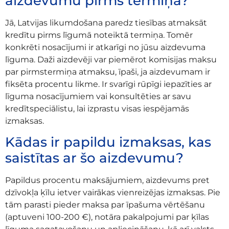
aizdevumu pirms termiņa?
Jā, Latvijas likumdošana paredz tiesības atmaksāt
kredītu pirms līgumā noteiktā termiņa. Tomēr
konkrēti nosacījumi ir atkarīgi no jūsu aizdevuma
līguma. Daži aizdevēji var piemērot komisijas maksu
par pirmstermiņa atmaksu, īpaši, ja aizdevumam ir
fiksēta procentu likme. Ir svarīgi rūpīgi iepazīties ar
līguma nosacījumiem vai konsultēties ar savu
kredītspeciālistu, lai izprastu visas iespējamās
izmaksas.
Kādas ir papildu izmaksas, kas
saistītas ar šo aizdevumu?
Papildus procentu maksājumiem, aizdevums pret
dzīvokļa ķīlu ietver vairākas vienreizējas izmaksas. Pie
tām parasti pieder maksa par īpašuma vērtēšanu
(aptuveni 100-200 €), notāra pakalpojumi par ķīlas