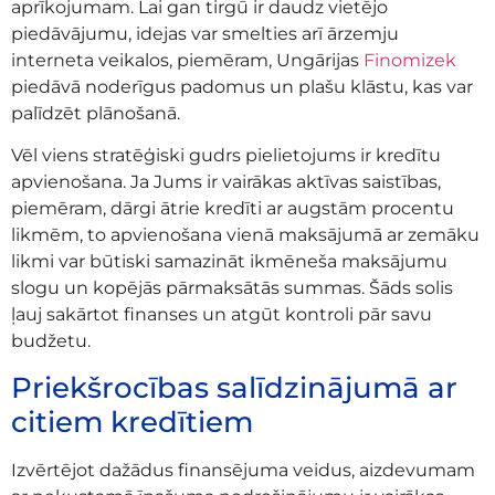
aprīkojumam. Lai gan tirgū ir daudz vietējo
piedāvājumu, idejas var smelties arī ārzemju
interneta veikalos, piemēram, Ungārijas
Finomizek
piedāvā noderīgus padomus un plašu klāstu, kas var
palīdzēt plānošanā.
Vēl viens stratēģiski gudrs pielietojums ir kredītu
apvienošana. Ja Jums ir vairākas aktīvas saistības,
piemēram, dārgi ātrie kredīti ar augstām procentu
likmēm, to apvienošana vienā maksājumā ar zemāku
likmi var būtiski samazināt ikmēneša maksājumu
slogu un kopējās pārmaksātās summas. Šāds solis
ļauj sakārtot finanses un atgūt kontroli pār savu
budžetu.
Priekšrocības salīdzinājumā ar
citiem kredītiem
Izvērtējot dažādus finansējuma veidus, aizdevumam