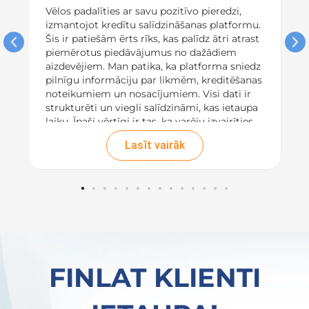
Vēlos padalīties ar savu pozitīvo pieredzi,
izmantojot kredītu salīdzināšanas platformu.
Šis ir patiešām ērts rīks, kas palīdz ātri atrast
piemērotus piedāvājumus no dažādiem
aizdevējiem. Man patika, ka platforma sniedz
pilnīgu informāciju par likmēm, kreditēšanas
noteikumiem un nosacījumiem. Visi dati ir
strukturēti un viegli salīdzināmi, kas ietaupa
laiku. Īpaši vērtīgi ir tas, ka varēju izvairīties
no slēptām maksām, jo
visas izmaksas bija
Lasīt vairāk
pārskatāmas un uzreiz norādītas. Rezultātā,
pateicoties platformai, es izvēlējos izdevīgu
aizdevumu, kas pilnībā apmierināja manas
vajadzības. Iesaku ikvienam, kurš meklē ātru
un uzticamu veidu, kā salīdzināt aizdevēju
piedāvājumus!
FINLAT KLIENTI