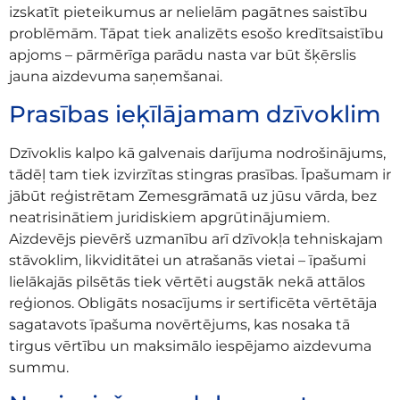
izskatīt pieteikumus ar nelielām pagātnes saistību
problēmām. Tāpat tiek analizēts esošo kredītsaistību
apjoms – pārmērīga parādu nasta var būt šķērslis
jauna aizdevuma saņemšanai.
Prasības ieķīlājamam dzīvoklim
Dzīvoklis kalpo kā galvenais darījuma nodrošinājums,
tādēļ tam tiek izvirzītas stingras prasības. Īpašumam ir
jābūt reģistrētam Zemesgrāmatā uz jūsu vārda, bez
neatrisinātiem juridiskiem apgrūtinājumiem.
Aizdevējs pievērš uzmanību arī dzīvokļa tehniskajam
stāvoklim, likviditātei un atrašanās vietai – īpašumi
lielākajās pilsētās tiek vērtēti augstāk nekā attālos
reģionos. Obligāts nosacījums ir sertificēta vērtētāja
sagatavots īpašuma novērtējums, kas nosaka tā
tirgus vērtību un maksimālo iespējamo aizdevuma
summu.