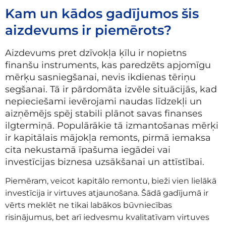
Kam un kādos gadījumos šis
aizdevums ir piemērots?
Aizdevums pret dzīvokļa ķīlu ir nopietns
finanšu instruments, kas paredzēts apjomīgu
mērķu sasniegšanai, nevis ikdienas tēriņu
segšanai. Tā ir pārdomāta izvēle situācijās, kad
nepieciešami ievērojami naudas līdzekļi un
aizņēmējs spēj stabili plānot savas finanses
ilgtermiņā. Populārākie tā izmantošanas mērķi
ir kapitālais mājokļa remonts, pirmā iemaksa
cita nekustamā īpašuma iegādei vai
investīcijas biznesa uzsākšanai un attīstībai.
Piemēram, veicot kapitālo remontu, bieži vien lielākā
investīcija ir virtuves atjaunošana. Šādā gadījumā ir
vērts meklēt ne tikai labākos būvniecības
risinājumus, bet arī iedvesmu kvalitatīvam virtuves