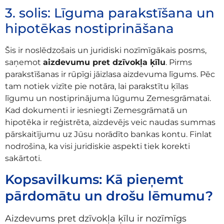
3. solis: Līguma parakstīšana un
hipotēkas nostiprināšana
Šis ir noslēdzošais un juridiski nozīmīgākais posms,
saņemot
aizdevumu pret dzīvokļa ķīlu
. Pirms
parakstīšanas ir rūpīgi jāizlasa aizdevuma līgums. Pēc
tam notiek vizīte pie notāra, lai parakstītu ķīlas
līgumu un nostiprinājuma lūgumu Zemesgrāmatai.
Kad dokumenti ir iesniegti Zemesgrāmatā un
hipotēka ir reģistrēta, aizdevējs veic naudas summas
pārskaitījumu uz Jūsu norādīto bankas kontu. Finlat
nodrošina, ka visi juridiskie aspekti tiek korekti
sakārtoti.
Kopsavilkums: Kā pieņemt
pārdomātu un drošu lēmumu?
Aizdevums pret dzīvokļa ķīlu ir nozīmīgs