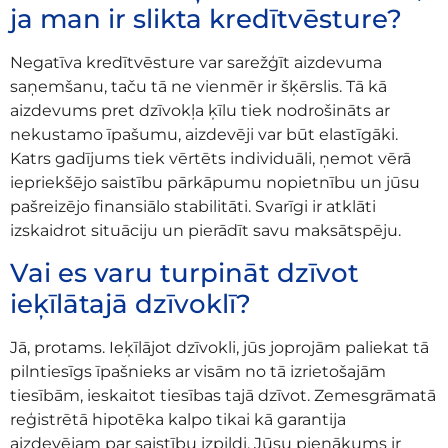
ja man ir slikta kredītvēsture?
Negatīva kredītvēsture var sarežģīt aizdevuma
saņemšanu, taču tā ne vienmēr ir šķērslis. Tā kā
aizdevums pret dzīvokļa ķīlu tiek nodrošināts ar
nekustamo īpašumu, aizdevēji var būt elastīgāki.
Katrs gadījums tiek vērtēts individuāli, ņemot vērā
iepriekšējo saistību pārkāpumu nopietnību un jūsu
pašreizējo finansiālo stabilitāti. Svarīgi ir atklāti
izskaidrot situāciju un pierādīt savu maksātspēju.
Vai es varu turpināt dzīvot
ieķīlātajā dzīvoklī?
Jā, protams. Ieķīlājot dzīvokli, jūs joprojām paliekat tā
pilntiesīgs īpašnieks ar visām no tā izrietošajām
tiesībām, ieskaitot tiesības tajā dzīvot. Zemesgrāmatā
reģistrētā hipotēka kalpo tikai kā garantija
aizdevējam par saistību izpildi. Jūsu pienākums ir