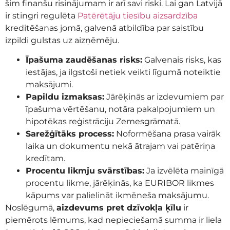
šim finanšu risinājumam ir arī savi riski. Lai gan Latvijā
ir stingri regulēta
Patērētāju tiesību aizsardzība
kreditēšanas jomā, galvenā atbildība par saistību
izpildi gulstas uz aizņēmēju.
Īpašuma zaudēšanas risks:
Galvenais risks, kas
iestājas, ja ilgstoši netiek veikti līgumā noteiktie
maksājumi.
Papildu izmaksas:
Jārēķinās ar izdevumiem par
īpašuma vērtēšanu, notāra pakalpojumiem un
hipotēkas reģistrāciju Zemesgrāmatā.
Sarežģītāks process:
Noformēšana prasa vairāk
laika un dokumentu nekā ātrajam vai patēriņa
kredītam.
Procentu likmju svārstības:
Ja izvēlēta mainīgā
procentu likme, jārēķinās, ka EURIBOR likmes
kāpums var palielināt ikmēneša maksājumu.
Noslēgumā,
aizdevums pret dzīvokļa ķīlu
ir
piemērots lēmums, kad nepieciešamā summa ir liela