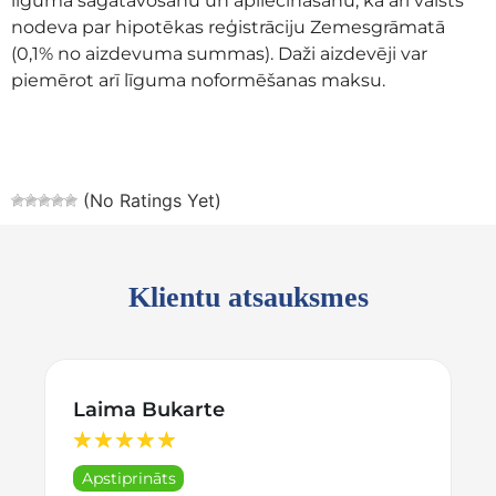
līguma sagatavošanu un apliecināšanu, kā arī valsts
nodeva par hipotēkas reģistrāciju Zemesgrāmatā
(0,1% no aizdevuma summas). Daži aizdevēji var
piemērot arī līguma noformēšanas maksu.
(No Ratings Yet)
Klientu atsauksmes
Laima Bukarte
★
★
★
★
★
Apstiprināts