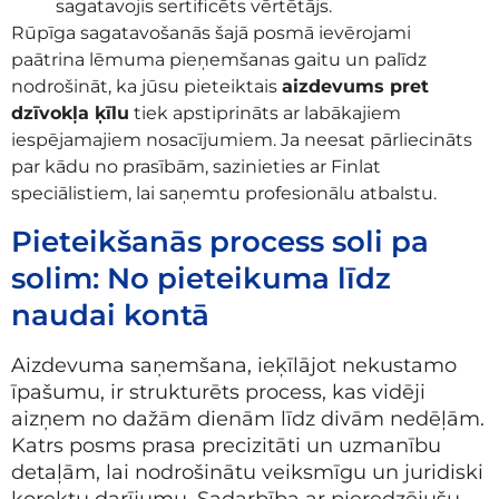
sagatavojis sertificēts vērtētājs.
Rūpīga sagatavošanās šajā posmā ievērojami
paātrina lēmuma pieņemšanas gaitu un palīdz
nodrošināt, ka jūsu pieteiktais
aizdevums pret
dzīvokļa ķīlu
tiek apstiprināts ar labākajiem
iespējamajiem nosacījumiem. Ja neesat pārliecināts
par kādu no prasībām, sazinieties ar Finlat
speciālistiem, lai saņemtu profesionālu atbalstu.
Pieteikšanās process soli pa
solim: No pieteikuma līdz
naudai kontā
Aizdevuma saņemšana, ieķīlājot nekustamo
īpašumu, ir strukturēts process, kas vidēji
aizņem no dažām dienām līdz divām nedēļām.
Katrs posms prasa precizitāti un uzmanību
detaļām, lai nodrošinātu veiksmīgu un juridiski
korektu darījumu. Sadarbība ar pieredzējušu