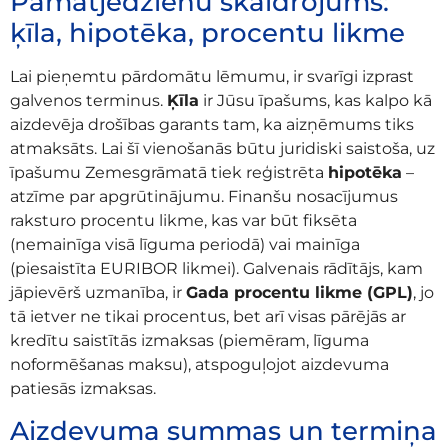
Pamatjēdzienu skaidrojums:
ķīla, hipotēka, procentu likme
Lai pieņemtu pārdomātu lēmumu, ir svarīgi izprast
galvenos terminus.
Ķīla
ir Jūsu īpašums, kas kalpo kā
aizdevēja drošības garants tam, ka aizņēmums tiks
atmaksāts. Lai šī vienošanās būtu juridiski saistoša, uz
īpašumu Zemesgrāmatā tiek reģistrēta
hipotēka
–
atzīme par apgrūtinājumu. Finanšu nosacījumus
raksturo procentu likme, kas var būt fiksēta
(nemainīga visā līguma periodā) vai mainīga
(piesaistīta EURIBOR likmei). Galvenais rādītājs, kam
jāpievērš uzmanība, ir
Gada procentu likme (GPL)
, jo
tā ietver ne tikai procentus, bet arī visas pārējās ar
kredītu saistītās izmaksas (piemēram, līguma
noformēšanas maksu), atspoguļojot aizdevuma
patiesās izmaksas.
Aizdevuma summas un termiņa