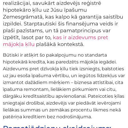
realizācijai, savukārt aizdevējs reģistrē
hipotekāro ķīlu uz Jūsu īpašumu
Zemesgrāmatā, kas kalpo kā garantija saistību
izpildei. Starptautiski šis finansējuma veids ir
plaši pazīstams, un tā pamatprincipus var
izpētīt, lasot par to,
kas ir aizdevums pret
mājokļa ķīlu
plašākā kontekstā.
Būtiski ir atšķirt šo pakalpojumu no standarta
hipotekārā kredīta, kas paredzēts mājokļa iegādei.
Aizdevums pret dzīvokļa ķīlu tiek izsniegts, balstoties
uz jau esoša īpašuma vērtību, un iegūtos līdzekļus var
izmantot dažādiem mērķiem – biznesa attīstībai, cita
īpašuma remontam, lielākiem pirkumiem vai citu,
dārgāku kredītsaistību apvienošanai. Pateicoties ķīlas
sniegtajai drošībai, aizdevējs var piedāvāt ievērojami
lielākas summas un zemākas procentu likmes nekā
patēriņa kredītiem bez nodrošinājuma.