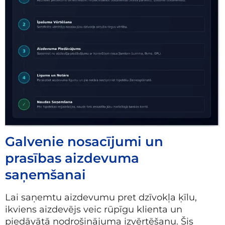
Galvenie nosacījumi un
prasības aizdevuma
saņemšanai
Lai saņemtu aizdevumu pret dzīvokļa ķīlu,
ikviens aizdevējs veic rūpīgu klienta un
piedāvātā nodrošinājuma izvērtēšanu. Šis