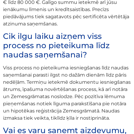
€ līdz 80 000 €. Galīgo summu ietekmē arī jūsu
ienākumu līmenis un kredītsaistības. Precīzs
piedāvājums tiek sagatavots pēc sertificēta vērtētāja
atzinuma saņemšanas.
Cik ilgu laiku aizņem viss
process no pieteikuma līdz
naudas saņemšanai?
Viss process no pieteikuma iesniegšanas līdz naudas
saņemšanai parasti ilgst no dažām dienām līdz pāris
nedēļām. Termiņu ietekmē dokumentu iesniegšanas
ātrums, īpašuma novērtēšanas process, kā arī notāra
un Zemesgrāmatas noslodze. Pēc pozitīva lēmuma
pieņemšanas notiek līguma parakstīšana pie notāra
un hipotēkas reģistrācija Zemesgrāmatā. Naudas
izmaksa tiek veikta, tiklīdz ķīla ir nostiprināta.
Vai es varu saņemt aizdevumu,