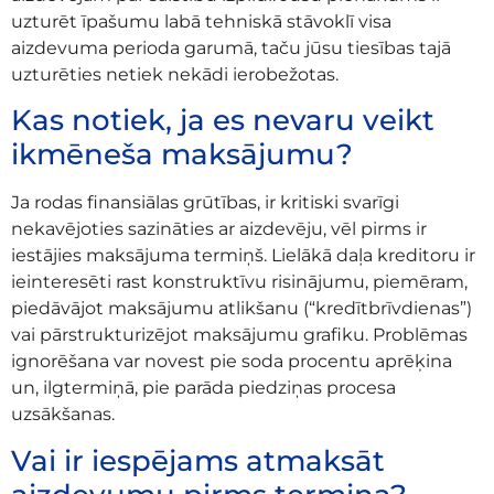
uzturēt īpašumu labā tehniskā stāvoklī visa
aizdevuma perioda garumā, taču jūsu tiesības tajā
uzturēties netiek nekādi ierobežotas.
Kas notiek, ja es nevaru veikt
ikmēneša maksājumu?
Ja rodas finansiālas grūtības, ir kritiski svarīgi
nekavējoties sazināties ar aizdevēju, vēl pirms ir
iestājies maksājuma termiņš. Lielākā daļa kreditoru ir
ieinteresēti rast konstruktīvu risinājumu, piemēram,
piedāvājot maksājumu atlikšanu (“kredītbrīvdienas”)
vai pārstrukturizējot maksājumu grafiku. Problēmas
ignorēšana var novest pie soda procentu aprēķina
un, ilgtermiņā, pie parāda piedziņas procesa
uzsākšanas.
Vai ir iespējams atmaksāt