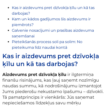
Kas ir aizdevums pret dzīvokļa ķīlu un kā tas
darbojas?
Kam un kādos gadījumos šis aizdevums ir
piemērots?
Galvenie nosacījumi un prasības aizdevuma
saņemšanai
Pieteikšanās process soli pa solim: No
pieteikuma līdz naudai kontā
Kas ir aizdevums pret dzīvokļa
ķīlu un kā tas darbojas?
Aizdevums pret dzīvokļa ķīlu
ir ilgtermiņa
finanšu risinājums, kas ļauj saņemt nozīmīgu
naudas summu, kā nodrošinājumu izmantojot
Jums piederošu nekustamo īpašumu – dzīvokli.
Tā pamatprincips ir vienkāršs: Jūs saņemat
nepieciešamos līdzekļus savu mērķu