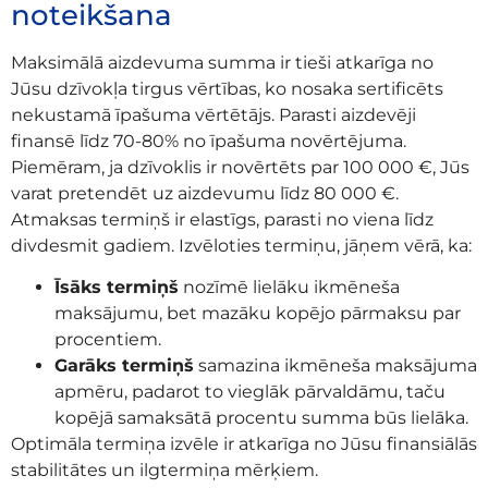
noteikšana
Maksimālā aizdevuma summa ir tieši atkarīga no
Jūsu dzīvokļa tirgus vērtības, ko nosaka sertificēts
nekustamā īpašuma vērtētājs. Parasti aizdevēji
finansē līdz 70-80% no īpašuma novērtējuma.
Piemēram, ja dzīvoklis ir novērtēts par 100 000 €, Jūs
varat pretendēt uz aizdevumu līdz 80 000 €.
Atmaksas termiņš ir elastīgs, parasti no viena līdz
divdesmit gadiem. Izvēloties termiņu, jāņem vērā, ka:
Īsāks termiņš
nozīmē lielāku ikmēneša
maksājumu, bet mazāku kopējo pārmaksu par
procentiem.
Garāks termiņš
samazina ikmēneša maksājuma
apmēru, padarot to vieglāk pārvaldāmu, taču
kopējā samaksātā procentu summa būs lielāka.
Optimāla termiņa izvēle ir atkarīga no Jūsu finansiālās
stabilitātes un ilgtermiņa mērķiem.