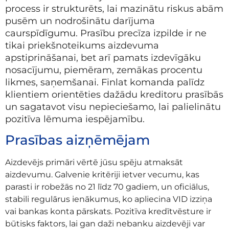
process ir strukturēts, lai mazinātu riskus abām
pusēm un nodrošinātu darījuma
caurspīdīgumu. Prasību precīza izpilde ir ne
tikai priekšnoteikums aizdevuma
apstiprināšanai, bet arī pamats izdevīgāku
nosacījumu, piemēram, zemākas procentu
likmes, saņemšanai. Finlat komanda palīdz
klientiem orientēties dažādu kreditoru prasībās
un sagatavot visu nepieciešamo, lai palielinātu
pozitīva lēmuma iespējamību.
Prasības aizņēmējam
Aizdevējs primāri vērtē jūsu spēju atmaksāt
aizdevumu. Galvenie kritēriji ietver vecumu, kas
parasti ir robežās no 21 līdz 70 gadiem, un oficiālus,
stabili regulārus ienākumus, ko apliecina VID izziņa
vai bankas konta pārskats. Pozitīva kredītvēsture ir
būtisks faktors, lai gan daži nebanku aizdevēji var