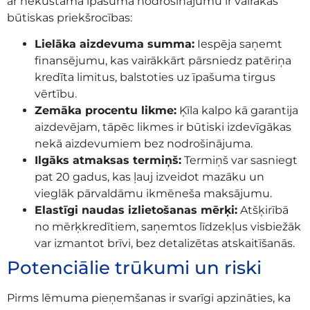
ar nekustamā īpašuma nodrošinājumu ir vairākas
būtiskas priekšrocības:
Lielāka aizdevuma summa:
Iespēja saņemt
finansējumu, kas vairākkārt pārsniedz patēriņa
kredīta limitus, balstoties uz īpašuma tirgus
vērtību.
Zemāka procentu likme:
Ķīla kalpo kā garantija
aizdevējam, tāpēc likmes ir būtiski izdevīgākas
nekā aizdevumiem bez nodrošinājuma.
Ilgāks atmaksas termiņš:
Termiņš var sasniegt
pat 20 gadus, kas ļauj izveidot mazāku un
vieglāk pārvaldāmu ikmēneša maksājumu.
Elastīgi naudas izlietošanas mērķi:
Atšķirībā
no mērķkredītiem, saņemtos līdzekļus visbiežāk
var izmantot brīvi, bez detalizētas atskaitīšanās.
Potenciālie trūkumi un riski
Pirms lēmuma pieņemšanas ir svarīgi apzināties, ka