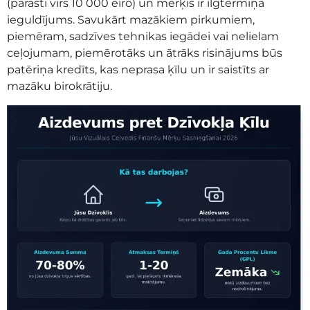
(parasti virs 10 000 eiro) un mērķis ir ilgtermiņa
ieguldījums. Savukārt mazākiem pirkumiem,
piemēram, sadzīves tehnikas iegādei vai nelielam
ceļojumam, piemērotāks un ātrāks risinājums būs
patēriņa kredīts, kas neprasa ķīlu un ir saistīts ar
mazāku birokrātiju.