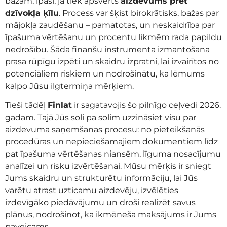
bažām, īpaši, ja tiek apsvērts
aizdevums pret
dzīvokļa ķīlu
. Process var šķist birokrātisks, bažas par
mājokļa zaudēšanu – pamatotas, un neskaidrība par
īpašuma vērtēšanu un procentu likmēm rada papildu
nedrošību. Šāda finanšu instrumenta izmantošana
prasa rūpīgu izpēti un skaidru izpratni, lai izvairītos no
potenciāliem riskiem un nodrošinātu, ka lēmums
kalpo Jūsu ilgtermiņa mērķiem.
Tieši tādēļ
Finlat
ir sagatavojis šo pilnīgo ceļvedi 2026.
gadam. Tajā Jūs soli pa solim uzzināsiet visu par
aizdevuma saņemšanas procesu: no pieteikšanās
procedūras un nepieciešamajiem dokumentiem līdz
pat īpašuma vērtēšanas niansēm, līguma nosacījumu
analīzei un risku izvērtēšanai. Mūsu mērķis ir sniegt
Jums skaidru un strukturētu informāciju, lai Jūs
varētu atrast uzticamu aizdevēju, izvēlēties
izdevīgāko piedāvājumu un droši realizēt savus
plānus, nodrošinot, ka ikmēneša maksājums ir Jums
paveicams.