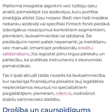
Platformā integrētie algoritmi veic tūlītēju datu
analīzi, piemeklējot tos aizdevējus, kuru portfeļa
stratēģija atbilst Jūsu nozarei. Bieži vien tieši mazākie
nebanku aizdevēji vai specifiski Fintech fondi piedāvā
izdevīgākus nosacījumus konkrētiem segmentiem,
piemēram, lauksaimniecībai vai ražošanai. Šie
piedāvājumi nereti paliek nepamanīti, ja meklēšanu
veic manuāli. Izmantojot profesionālu
kredītu
salīdzināšanu
, Jūs iegūstat pilnu tirgus pārskatu un
pārliecību, ka izvēlētais instruments ir ekonomiski
pamatotākais.
Tas ir īpaši aktuāli tādās nozarēs kā lauksaimniecība,
kur savlaicīga finansējuma piesaiste ļauj iegādāties
nepieciešamos resursus no specializētiem
piegādātājiem, piemēram,
rofert.ro
, nodrošinot
stabilu saimniecisko darbību.
Drošība un caurspīdīgums