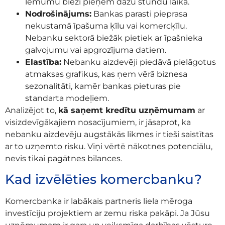
lēmumu bieži pieņem dažu stundu laikā.
Nodrošinājums:
Bankas parasti pieprasa
nekustamā īpašuma ķīlu vai komercķīlu.
Nebanku sektorā biežāk pietiek ar īpašnieka
galvojumu vai apgrozījuma datiem.
Elastība:
Nebanku aizdevēji piedāvā pielāgotus
atmaksas grafikus, kas ņem vērā biznesa
sezonalitāti, kamēr bankas pieturas pie
standarta modeļiem.
Analizējot to,
kā saņemt kredītu uzņēmumam
ar
visizdevīgākajiem nosacījumiem, ir jāsaprot, ka
nebanku aizdevēju augstākās likmes ir tieši saistītas
ar to uzņemto risku. Viņi vērtē nākotnes potenciālu,
nevis tikai pagātnes bilances.
Kad izvēlēties komercbanku?
Komercbanka ir labākais partneris liela mēroga
investīciju projektiem ar zemu riska pakāpi. Ja Jūsu