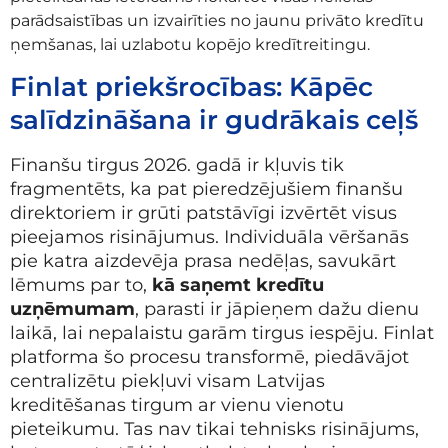
parādsaistības un izvairīties no jaunu privāto kredītu
ņemšanas, lai uzlabotu kopējo kredītreitingu.
Finlat priekšrocības: Kāpēc
salīdzināšana ir gudrākais ceļš
Finanšu tirgus 2026. gadā ir kļuvis tik
fragmentēts, ka pat pieredzējušiem finanšu
direktoriem ir grūti patstāvīgi izvērtēt visus
pieejamos risinājumus. Individuāla vēršanās
pie katra aizdevēja prasa nedēļas, savukārt
lēmums par to,
kā saņemt kredītu
uzņēmumam
, parasti ir jāpieņem dažu dienu
laikā, lai nepalaistu garām tirgus iespēju. Finlat
platforma šo procesu transformē, piedāvājot
centralizētu piekļuvi visam Latvijas
kreditēšanas tirgum ar vienu vienotu
pieteikumu. Tas nav tikai tehnisks risinājums,