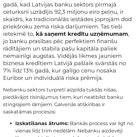
gadā, kad Latvijas banku sektors pirmajā
ceturksnī uzrādījis 92,3 miljonu eiro peļņu, ir
skaidrs, ka tradicionālās iestādes joprojām dod
priekšroku zema riska darījumiem. Tas tieši
ietekmē to,
kā saņemt kredītu uzņēmumam
,
jo banku prasības pēc perfektiem finanšu
rādītājiem un stabila pašu kapitāla paliek
nemainīgi augstas. Vidējās likmes jauniem
biznesa kredītiem Latvijā pašlaik svārstās no
7% līdz 13% gadā, kur galīgo cenu nosaka
Euribor un individuālā riska prēmija.
Nebanku sektors turpretī aizpilda tukšās nišas,
piedāvājot risinājumus tiem, kuri neatbilst banku
stingrajiem rāmjiem. Galvenās atšķirības ir
saskatāmas procesos:
Izskatīšanas ātrums:
Bankās process var ilgt no
vienas līdz trim nedēļām. Nebanku aizdevēji