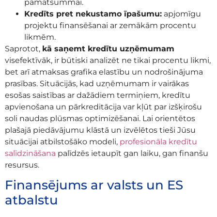
pamatsummai.
Kredīts pret nekustamo īpašumu:
apjomīgu
projektu finansēšanai ar zemākām procentu
likmēm.
Saprotot,
kā saņemt kredītu uzņēmumam
visefektīvāk, ir būtiski analizēt ne tikai procentu likmi,
bet arī atmaksas grafika elastību un nodrošinājuma
prasības. Situācijās, kad uzņēmumam ir vairākas
esošas saistības ar dažādiem termiņiem, kredītu
apvienošana un pārkreditācija var kļūt par izšķirošu
soli naudas plūsmas optimizēšanai. Lai orientētos
plašajā piedāvājumu klāstā un izvēlētos tieši Jūsu
situācijai atbilstošāko modeli,
profesionāla kredītu
salīdzināšana
palīdzēs ietaupīt gan laiku, gan finanšu
resursus.
Finansējums ar valsts un ES
atbalstu