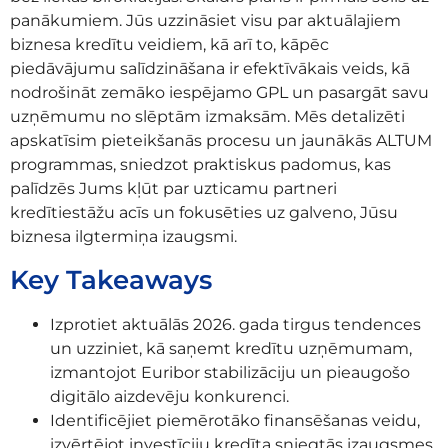
panākumiem. Jūs uzzināsiet visu par aktuālajiem
biznesa kredītu veidiem, kā arī to, kāpēc
piedāvājumu salīdzināšana ir efektīvākais veids, kā
nodrošināt zemāko iespējamo GPL un pasargāt savu
uzņēmumu no slēptām izmaksām. Mēs detalizēti
apskatīsim pieteikšanās procesu un jaunākās ALTUM
programmas, sniedzot praktiskus padomus, kas
palīdzēs Jums kļūt par uzticamu partneri
kredītiestāžu acīs un fokusēties uz galveno, Jūsu
biznesa ilgtermiņa izaugsmi.
Key Takeaways
Izprotiet aktuālās 2026. gada tirgus tendences
un uzziniet, kā saņemt kredītu uzņēmumam,
izmantojot Euribor stabilizāciju un pieaugošo
digitālo aizdevēju konkurenci.
Identificējiet piemērotāko finansēšanas veidu,
izvērtējot investīciju kredīta sniegtās izaugsmes