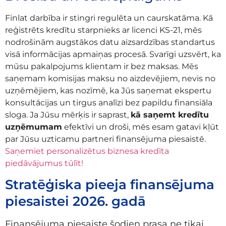
Finlat darbība ir stingri regulēta un caurskatāma. Kā
reģistrēts kredītu starpnieks ar licenci KS-21, mēs
nodrošinām augstākos datu aizsardzības standartus
visā informācijas apmaiņas procesā. Svarīgi uzsvērt, ka
mūsu pakalpojums klientam ir bez maksas. Mēs
saņemam komisijas maksu no aizdevējiem, nevis no
uzņēmējiem, kas nozīmē, ka Jūs saņemat ekspertu
konsultācijas un tirgus analīzi bez papildu finansiāla
sloga. Ja Jūsu mērķis ir saprast,
kā saņemt kredītu
uzņēmumam
efektīvi un droši, mēs esam gatavi kļūt
par Jūsu uzticamu partneri finansējuma piesaistē.
Saņemiet personalizētus biznesa kredīta
piedāvājumus tūlīt!
Stratēģiska pieeja finansējuma
piesaistei 2026. gadā
Finansējuma piesaiste šodien prasa ne tikai