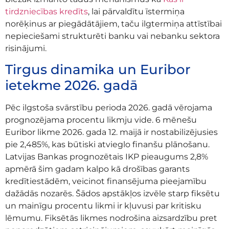
tirdzniecības kredīts
, lai pārvaldītu īstermiņa
norēķinus ar piegādātājiem, taču ilgtermiņa attīstībai
nepieciešami strukturēti banku vai nebanku sektora
risinājumi.
Tirgus dinamika un Euribor
ietekme 2026. gadā
Pēc ilgstoša svārstību perioda 2026. gadā vērojama
prognozējama procentu likmju vide. 6 mēnešu
Euribor likme 2026. gada 12. maijā ir nostabilizējusies
pie 2,485%, kas būtiski atvieglo finanšu plānošanu.
Latvijas Bankas prognozētais IKP pieaugums 2,8%
apmērā šim gadam kalpo kā drošības garants
kredītiestādēm, veicinot finansējuma pieejamību
dažādās nozarēs. Šādos apstākļos izvēle starp fiksētu
un mainīgu procentu likmi ir kļuvusi par kritisku
lēmumu. Fiksētās likmes nodrošina aizsardzību pret