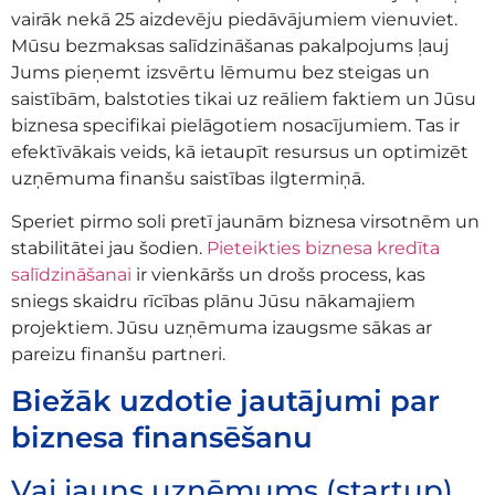
vairāk nekā 25 aizdevēju piedāvājumiem vienuviet.
Mūsu bezmaksas salīdzināšanas pakalpojums ļauj
Jums pieņemt izsvērtu lēmumu bez steigas un
saistībām, balstoties tikai uz reāliem faktiem un Jūsu
biznesa specifikai pielāgotiem nosacījumiem. Tas ir
efektīvākais veids, kā ietaupīt resursus un optimizēt
uzņēmuma finanšu saistības ilgtermiņā.
Speriet pirmo soli pretī jaunām biznesa virsotnēm un
stabilitātei jau šodien.
Pieteikties biznesa kredīta
salīdzināšanai
ir vienkāršs un drošs process, kas
sniegs skaidru rīcības plānu Jūsu nākamajiem
projektiem. Jūsu uzņēmuma izaugsme sākas ar
pareizu finanšu partneri.
Biežāk uzdotie jautājumi par
biznesa finansēšanu
Vai jauns uzņēmums (startup)