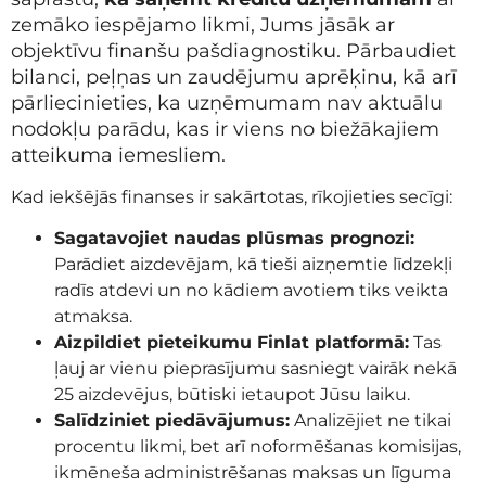
zemāko iespējamo likmi, Jums jāsāk ar
objektīvu finanšu pašdiagnostiku. Pārbaudiet
bilanci, peļņas un zaudējumu aprēķinu, kā arī
pārliecinieties, ka uzņēmumam nav aktuālu
nodokļu parādu, kas ir viens no biežākajiem
atteikuma iemesliem.
Kad iekšējās finanses ir sakārtotas, rīkojieties secīgi:
Sagatavojiet naudas plūsmas prognozi:
Parādiet aizdevējam, kā tieši aizņemtie līdzekļi
radīs atdevi un no kādiem avotiem tiks veikta
atmaksa.
Aizpildiet pieteikumu Finlat platformā:
Tas
ļauj ar vienu pieprasījumu sasniegt vairāk nekā
25 aizdevējus, būtiski ietaupot Jūsu laiku.
Salīdziniet piedāvājumus:
Analizējiet ne tikai
procentu likmi, bet arī noformēšanas komisijas,
ikmēneša administrēšanas maksas un līguma