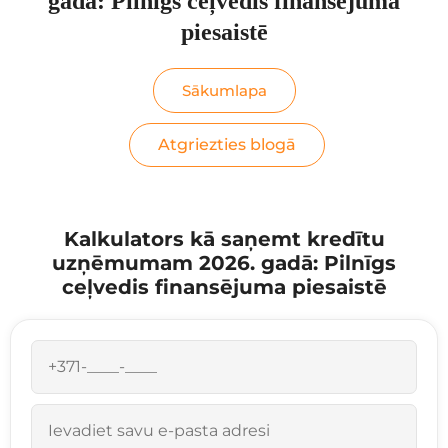
gadā: Pilnīgs ceļvedis finansējuma
piesaistē
Sākumlapa
Atgriezties blogā
Kalkulators kā saņemt kredītu
uzņēmumam 2026. gadā: Pilnīgs
ceļvedis finansējuma piesaistē