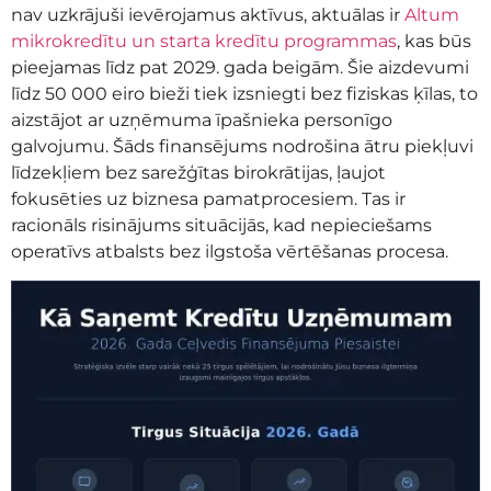
nav uzkrājuši ievērojamus aktīvus, aktuālas ir
Altum
mikrokredītu un starta kredītu programmas
, kas būs
pieejamas līdz pat 2029. gada beigām. Šie aizdevumi
līdz 50 000 eiro bieži tiek izsniegti bez fiziskas ķīlas, to
aizstājot ar uzņēmuma īpašnieka personīgo
galvojumu. Šāds finansējums nodrošina ātru piekļuvi
līdzekļiem bez sarežģītas birokrātijas, ļaujot
fokusēties uz biznesa pamatprocesiem. Tas ir
racionāls risinājums situācijās, kad nepieciešams
operatīvs atbalsts bez ilgstoša vērtēšanas procesa.