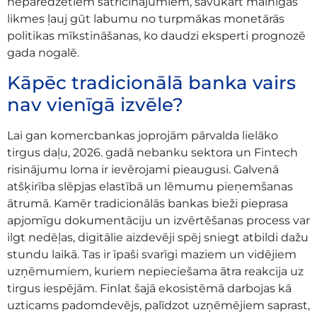
neparedzētiem satricinājumiem, savukārt mainīgās
likmes ļauj gūt labumu no turpmākas monetārās
politikas mīkstināšanas, ko daudzi eksperti prognozē
gada nogalē.
Kāpēc tradicionālā banka vairs
nav vienīgā izvēle?
Lai gan komercbankas joprojām pārvalda lielāko
tirgus daļu, 2026. gadā nebanku sektora un Fintech
risinājumu loma ir ievērojami pieaugusi. Galvenā
atšķirība slēpjas elastībā un lēmumu pieņemšanas
ātrumā. Kamēr tradicionālās bankas bieži pieprasa
apjomīgu dokumentāciju un izvērtēšanas process var
ilgt nedēļas, digitālie aizdevēji spēj sniegt atbildi dažu
stundu laikā. Tas ir īpaši svarīgi maziem un vidējiem
uzņēmumiem, kuriem nepieciešama ātra reakcija uz
tirgus iespējām. Finlat šajā ekosistēmā darbojas kā
uzticams padomdevējs, palīdzot uzņēmējiem saprast,