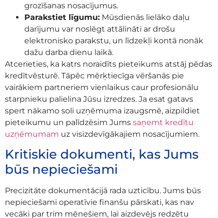
grozīšanas nosacījumus.
Parakstiet līgumu:
Mūsdienās lielāko daļu
darījumu var noslēgt attālināti ar drošu
elektronisko parakstu, un līdzekļi kontā nonāk
dažu darba dienu laikā.
Atcerieties, ka katrs noraidīts pieteikums atstāj pēdas
kredītvēsturē. Tāpēc mērķtiecīga vēršanās pie
vairākiem partneriem vienlaikus caur profesionālu
starpnieku palielina Jūsu izredzes. Ja esat gatavs
spert nākamo soli uzņēmuma izaugsmē, aizpildiet
pieteikumu un palīdzēsim Jums
saņemt kredītu
uzņēmumam
uz visizdevīgākajiem nosacījumiem.
Kritiskie dokumenti, kas Jums
būs nepieciešami
Precizitāte dokumentācijā rada uzticību. Jums būs
nepieciešami operatīvie finanšu pārskati, kas nav
vecāki par trim mēnešiem, lai aizdevējs redzētu