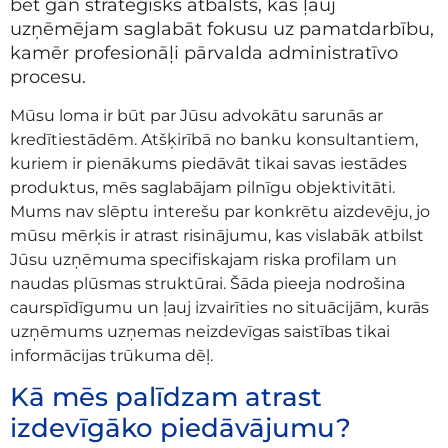
bet gan stratēģisks atbalsts, kas ļauj
uzņēmējam saglabāt fokusu uz pamatdarbību,
kamēr profesionāļi pārvalda administratīvo
procesu.
Mūsu loma ir būt par Jūsu advokātu sarunās ar
kredītiestādēm. Atšķirībā no banku konsultantiem,
kuriem ir pienākums piedāvāt tikai savas iestādes
produktus, mēs saglabājam pilnīgu objektivitāti.
Mums nav slēptu interešu par konkrētu aizdevēju, jo
mūsu mērķis ir atrast risinājumu, kas vislabāk atbilst
Jūsu uzņēmuma specifiskajam riska profilam un
naudas plūsmas struktūrai. Šāda pieeja nodrošina
caurspīdīgumu un ļauj izvairīties no situācijām, kurās
uzņēmums uzņemas neizdevīgas saistības tikai
informācijas trūkuma dēļ.
Kā mēs palīdzam atrast
izdevīgāko piedāvājumu?