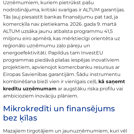
Uzņēmumiem, kuriem pietrūkst pašu
nodrošinājuma, kritiski svarīgas ir ALTUM garantijas.
Tās ļauj piesaistīt bankas finansējumu pat tad, ja
komercķīla nav pietiekama. 2026. gada 9. martā
ALTUM uzsāka jaunu atbalsta programmu 41,5
miljonu eiro apmērā, kas mērķtiecīgi orientēta uz
reģionālo uzņēmumu zaļo pāreju un
energoefektivitāti. Papildus tam InvestEU
programmas piedāvā plašas iespējas inovatīviem
projektiem, apvienojot komercbanku resursus ar
Eiropas Savienības garantijām. Šādu instrumentu
kombinēšana bieži vien ir vienīgais ceļš,
kā saņemt
kredītu uzņēmumam
ar augstāku riska profilu vai
ambicioziem inovāciju plāniem.
Mikrokredīti un finansējums
bez ķīlas
Mazajiem tirgotājiem un jaunuzņēmumiem, kuri vēl