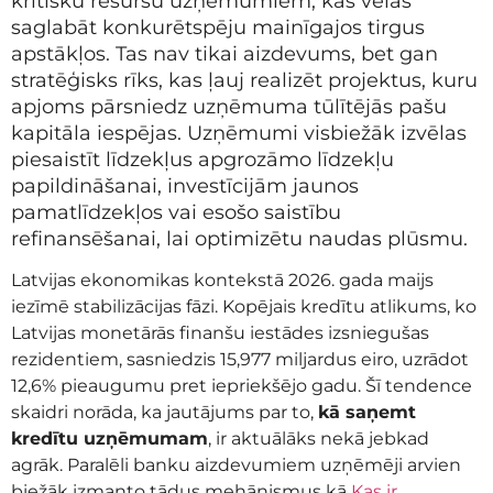
kritisku resursu uzņēmumiem, kas vēlas
saglabāt konkurētspēju mainīgajos tirgus
apstākļos. Tas nav tikai aizdevums, bet gan
stratēģisks rīks, kas ļauj realizēt projektus, kuru
apjoms pārsniedz uzņēmuma tūlītējās pašu
kapitāla iespējas. Uzņēmumi visbiežāk izvēlas
piesaistīt līdzekļus apgrozāmo līdzekļu
papildināšanai, investīcijām jaunos
pamatlīdzekļos vai esošo saistību
refinansēšanai, lai optimizētu naudas plūsmu.
Latvijas ekonomikas kontekstā 2026. gada maijs
iezīmē stabilizācijas fāzi. Kopējais kredītu atlikums, ko
Latvijas monetārās finanšu iestādes izsniegušas
rezidentiem, sasniedzis 15,977 miljardus eiro, uzrādot
12,6% pieaugumu pret iepriekšējo gadu. Šī tendence
skaidri norāda, ka jautājums par to,
kā saņemt
kredītu uzņēmumam
, ir aktuālāks nekā jebkad
agrāk. Paralēli banku aizdevumiem uzņēmēji arvien
biežāk izmanto tādus mehānismus kā
Kas ir