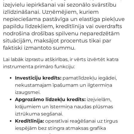
izejvielu iepirkšanai vai sezonālo svārstību
izlīdzināšanai. Uzņēmējiem, kuriem
nepieciešama pastāvīga un elastīga piekļuve
papildu līdzekļiem, kredītlīnija vai overdrafts
nodrošina drošības spilvenu neparedzētām
situācijām, maksājot procentus tikai par
faktiski izmantoto summu.
Lai labāk izprastu atšķirības, ir vērts izvērtēt katra
instrumenta primāro funkciju:
Investīciju kredīts:
pamatlīdzekļu iegādei,
nekustamajam īpašumam un ilgtermiņa
izaugsmei.
Apgrozāmo līdzekļu kredīts:
izejvielām,
krājumiem un īstermiņa naudas plūsmas
iztrūkuma segšanai.
Kredītlīnija:
operatīvai reaģēšanai uz tirgus
iespējām bez stingra atmaksas grafika