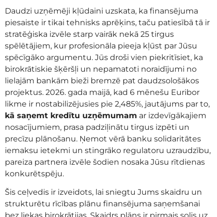
Daudzi uzņēmēji kļūdaini uzskata, ka finansējuma
piesaiste ir tikai tehnisks aprēķins, taču patiesībā tā ir
stratēģiska izvēle starp vairāk nekā 25 tirgus
spēlētājiem, kur profesionāla pieeja kļūst par Jūsu
spēcīgāko argumentu. Jūs droši vien piekritīsiet, ka
birokrātiskie šķēršļi un nepamatoti noraidījumi no
lielajām bankām bieži bremzē pat daudzsološākos
projektus. 2026. gada maijā, kad 6 mēnešu Euribor
likme ir nostabilizējusies pie 2,485%, jautājums par to,
kā saņemt kredītu uzņēmumam
ar izdevīgākajiem
nosacījumiem, prasa padziļinātu tirgus izpēti un
precīzu plānošanu. Ņemot vērā banku solidaritātes
iemaksu ietekmi un stingrāko regulatoru uzraudzību,
pareiza partnera izvēle šodien nosaka Jūsu rītdienas
konkurētspēju.
Šis ceļvedis ir izveidots, lai sniegtu Jums skaidru un
strukturētu rīcības plānu finansējuma saņemšanai
bez liekas birokrātijas. Skaidrs plāns ir pirmais solis uz