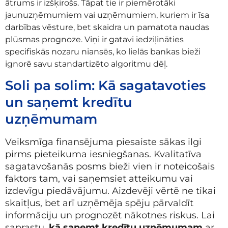
ātrums ir izšķirošs. Tāpat tie ir piemērotāki
jaunuzņēmumiem vai uzņēmumiem, kuriem ir īsa
darbības vēsture, bet skaidra un pamatota naudas
plūsmas prognoze. Viņi ir gatavi iedziļināties
specifiskās nozaru niansēs, ko lielās bankas bieži
ignorē savu standartizēto algoritmu dēļ.
Soli pa solim: Kā sagatavoties
un saņemt kredītu
uzņēmumam
Veiksmīga finansējuma piesaiste sākas ilgi
pirms pieteikuma iesniegšanas. Kvalitatīva
sagatavošanās posms bieži vien ir noteicošais
faktors tam, vai saņemsiet atteikumu vai
izdevīgu piedāvājumu. Aizdevēji vērtē ne tikai
skaitļus, bet arī uzņēmēja spēju pārvaldīt
informāciju un prognozēt nākotnes riskus. Lai
saprastu,
kā saņemt kredītu uzņēmumam
ar