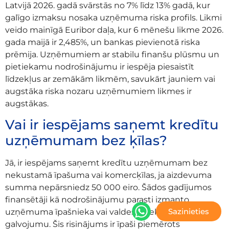
Latvijā 2026. gadā svārstās no 7% līdz 13% gadā, kur
galīgo izmaksu nosaka uzņēmuma riska profils. Likmi
veido mainīgā Euribor daļa, kur 6 mēnešu likme 2026.
gada maijā ir 2,485%, un bankas pievienotā riska
prēmija. Uzņēmumiem ar stabilu finanšu plūsmu un
pietiekamu nodrošinājumu ir iespēja piesaistīt
līdzekļus ar zemākām likmēm, savukārt jauniem vai
augstāka riska nozaru uzņēmumiem likmes ir
augstākas.
Vai ir iespējams saņemt kredītu
uzņēmumam bez ķīlas?
Jā, ir iespējams saņemt kredītu uzņēmumam bez
nekustamā īpašuma vai komercķīlas, ja aizdevuma
summa nepārsniedz 50 000 eiro. Šādos gadījumos
finansētāji kā nodrošinājumu parasti izmanto
Sazinieties
uzņēmuma īpašnieka vai valdes locekļa personīgo
galvojumu. Šis risinājums ir īpaši piemērots