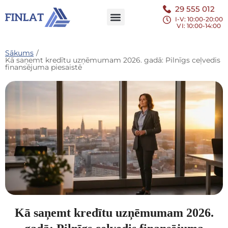
29 555 012
I-V: 10:00-20:00
VI
: 10:00-14:00
Sākums
/
Kā saņemt kredītu uzņēmumam 2026. gadā: Pilnīgs ceļvedis
finansējuma piesaistē
Kā saņemt kredītu uzņēmumam 2026.