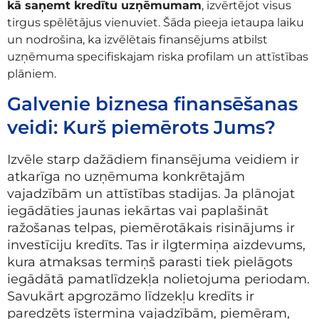
kā saņemt kredītu uzņēmumam
, izvērtējot visus
tirgus spēlētājus vienuviet. Šāda pieeja ietaupa laiku
un nodrošina, ka izvēlētais finansējums atbilst
uzņēmuma specifiskajam riska profilam un attīstības
plāniem.
Galvenie biznesa finansēšanas
veidi: Kurš piemērots Jums?
Izvēle starp dažādiem finansējuma veidiem ir
atkarīga no uzņēmuma konkrētajām
vajadzībām un attīstības stadijas. Ja plānojat
iegādāties jaunas iekārtas vai paplašināt
ražošanas telpas, piemērotākais risinājums ir
investīciju kredīts. Tas ir ilgtermiņa aizdevums,
kura atmaksas termiņš parasti tiek pielāgots
iegādātā pamatlīdzekļa nolietojuma periodam.
Savukārt apgrozāmo līdzekļu kredīts ir
paredzēts īstermiņa vajadzībām, piemēram,