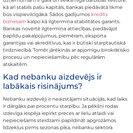
uzņēmumam ir gara un veiksmīga darbības vēsture,
kā arī stabils pašu kapitāls, bankas piedāvātā likme
būs vispievilcīgākā. Šādos gadījumos
kredīts
biznesam
kalpo kā ilgtermiņa stabilitātes garants.
Bankas novērtē ilgtermiņa attiecības, piedāvājot
papildu pakalpojumus, piemēram, eksporta
garantijas vai akreditīvus, kas ir būtiski starptautiskā
tirdzniecībā. Tomēr jārēķinās ar apjomīgu birokrātisko
procesu un nepieciešamību pēc regulārām
atskaitēm.
Kad nebanku aizdevējs ir
labākais risinājums?
Nebanku aizdevēji ir neaizstājami situācijās, kad laiks
ir dārgāks par procentu starpību. Ja pēkšņi rodas
izdevīga iespēja iepirkt preces ar lielu atlaidi vai
nepieciešams steidzami papildināt apgrozāmos
līdzekļus pirms sezonas pīķa, nebanku sektora