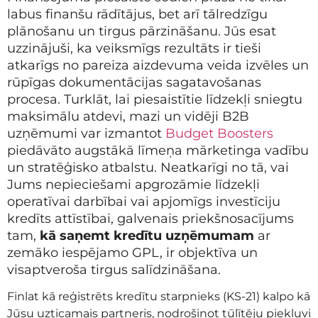
labus finanšu rādītājus, bet arī tālredzīgu
plānošanu un tirgus pārzināšanu. Jūs esat
uzzinājuši, ka veiksmīgs rezultāts ir tieši
atkarīgs no pareiza aizdevuma veida izvēles un
rūpīgas dokumentācijas sagatavošanas
procesa. Turklāt, lai piesaistītie līdzekļi sniegtu
maksimālu atdevi, mazi un vidēji B2B
uzņēmumi var izmantot
Budget Boosters
piedāvāto augstākā līmeņa mārketinga vadību
un stratēģisko atbalstu. Neatkarīgi no tā, vai
Jums nepieciešami apgrozāmie līdzekļi
operatīvai darbībai vai apjomīgs investīciju
kredīts attīstībai, galvenais priekšnosacījums
tam,
kā saņemt kredītu uzņēmumam
ar
zemāko iespējamo GPL, ir objektīva un
visaptveroša tirgus salīdzināšana.
Finlat kā reģistrēts kredītu starpnieks (KS-21) kalpo kā
Jūsu uzticamais partneris, nodrošinot tūlītēju piekļuvi