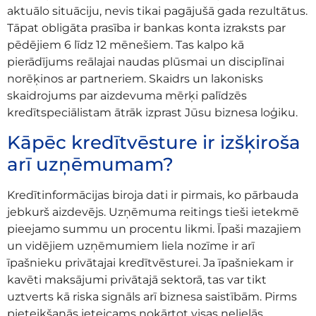
aktuālo situāciju, nevis tikai pagājušā gada rezultātus.
Tāpat obligāta prasība ir bankas konta izraksts par
pēdējiem 6 līdz 12 mēnešiem. Tas kalpo kā
pierādījums reālajai naudas plūsmai un disciplīnai
norēķinos ar partneriem. Skaidrs un lakonisks
skaidrojums par aizdevuma mērķi palīdzēs
kredītspeciālistam ātrāk izprast Jūsu biznesa loģiku.
Kāpēc kredītvēsture ir izšķiroša
arī uzņēmumam?
Kredītinformācijas biroja dati ir pirmais, ko pārbauda
jebkurš aizdevējs. Uzņēmuma reitings tieši ietekmē
pieejamo summu un procentu likmi. Īpaši mazajiem
un vidējiem uzņēmumiem liela nozīme ir arī
īpašnieku privātajai kredītvēsturei. Ja īpašniekam ir
kavēti maksājumi privātajā sektorā, tas var tikt
uztverts kā riska signāls arī biznesa saistībām. Pirms
pieteikšanās ieteicams nokārtot visas nelielās