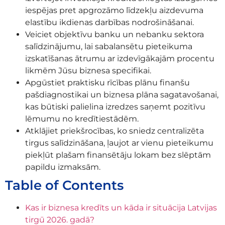
iespējas pret apgrozāmo līdzekļu aizdevuma
elastību ikdienas darbības nodrošināšanai.
Veiciet objektīvu banku un nebanku sektora
salīdzinājumu, lai sabalansētu pieteikuma
izskatīšanas ātrumu ar izdevīgākajām procentu
likmēm Jūsu biznesa specifikai.
Apgūstiet praktisku rīcības plānu finanšu
pašdiagnostikai un biznesa plāna sagatavošanai,
kas būtiski palielina izredzes saņemt pozitīvu
lēmumu no kredītiestādēm.
Atklājiet priekšrocības, ko sniedz centralizēta
tirgus salīdzināšana, ļaujot ar vienu pieteikumu
piekļūt plašam finansētāju lokam bez slēptām
papildu izmaksām.
Table of Contents
Kas ir biznesa kredīts un kāda ir situācija Latvijas
tirgū 2026. gadā?