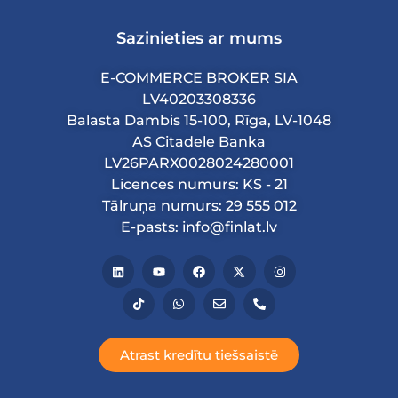
Sazinieties ar mums
E-COMMERCE BROKER SIA
LV40203308336
Balasta Dambis 15-100, Rīga, LV-1048
AS Citadele Banka
LV26PARX0028024280001
Licences numurs: KS - 21
Tālruņa numurs: 29 555 012
E-pasts: info@finlat.lv
Atrast kredītu tiešsaistē