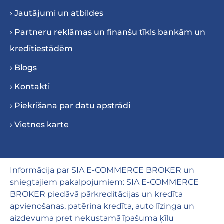
› Jautājumi un atbildes
› Partneru reklāmas un finanšu tīkls bankām un
kredītiestādēm
› Blogs
› Kontakti
› Piekrišana par datu apstrādi
› Vietnes karte
Informācija par SIA E-COMMERCE BROKER un
sniegtajiem pakalpojumiem: SIA E-COMMERCE
BROKER piedāvā pārkreditācijas un kredīta
apvienošanas, patēriņa kredīta, auto līzinga un
aizdevuma pret nekustamā īpašuma ķīlu