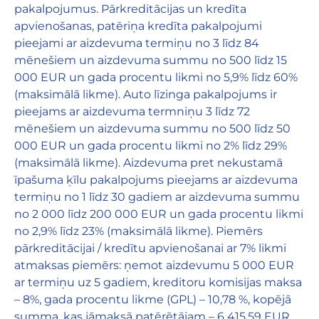
pakalpojumus. Pārkreditācijas un kredīta
apvienošanas, patēriņa kredīta pakalpojumi
pieejami ar aizdevuma termiņu no 3 līdz 84
mēnešiem un aizdevuma summu no 500 līdz 15
000 EUR un gada procentu likmi no 5,9% līdz 60%
(maksimālā likme). Auto līzinga pakalpojums ir
pieejams ar aizdevuma termniņu 3 līdz 72
mēnešiem un aizdevuma summu no 500 līdz 50
000 EUR un gada procentu likmi no 2% līdz 29%
(maksimālā likme). Aizdevuma pret nekustamā
īpašuma ķīlu pakalpojums pieejams ar aizdevuma
termiņu no 1 līdz 30 gadiem ar aizdevuma summu
no 2 000 līdz 200 000 EUR un gada procentu likmi
no 2,9% līdz 23% (maksimālā likme). Piemērs
pārkreditācijai / kredītu apvienošanai ar 7% likmi
atmaksas piemērs: ņemot aizdevumu 5 000 EUR
ar termiņu uz 5 gadiem, kreditoru komisijas maksa
– 8%, gada procentu likme (GPL) – 10,78 %, kopējā
summa, kas jāmaksā patērētājam – 6 415,59 EUR.