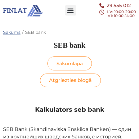
29 555 012
I-V: 10:00-20:00
VI
: 10:00-14:00
Sākums
/
SEB bank
SEB bank
Sākumlapa
Atgriezties blogā
Kalkulators seb bank
SEB Bank (Skandinaviska Enskilda Banken) — один
из крупнейших шведских банков, с историей,