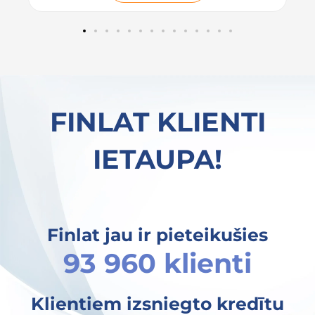
pateicoties platformai, es izvēlējos izdevīgu
aizdevumu, kas pilnībā apmierināja manas
vajadzības. Iesaku ikvienam, kurš meklē ātru
un uzticamu veidu, kā salīdzināt aizdevēju
piedāvājumus!
FINLAT KLIENTI
IETAUPA!
Finlat jau ir pieteikušies
93 960 klienti
Klientiem izsniegto kredītu