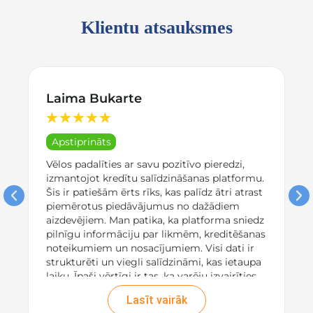
Klientu atsauksmes
Laima Bukarte
★
★
★
★
★
Apstiprināts
Vēlos padalīties ar savu pozitīvo pieredzi,
izmantojot kredītu salīdzināšanas platformu.
Šis ir patiešām ērts rīks, kas palīdz ātri atrast
piemērotus piedāvājumus no dažādiem
aizdevējiem. Man patika, ka platforma sniedz
pilnīgu informāciju par likmēm, kreditēšanas
noteikumiem un nosacījumiem. Visi dati ir
strukturēti un viegli salīdzināmi, kas ietaupa
laiku. Īpaši vērtīgi ir tas, ka varēju izvairīties
no slēptām maksām, jo ​​visas izmaksas bija
Lasīt vairāk
pārskatāmas un uzreiz norādītas. Rezultātā,