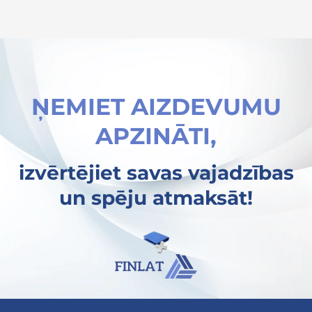
ŅEMIET AIZDEVUMU
APZINĀTI,
izvērtējiet savas vajadzības
un spēju atmaksāt!