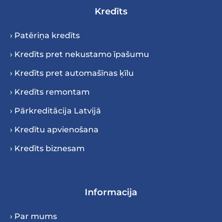
Kredīts
› Patēriņa kredīts
› Kredīts pret nekustamo īpašumu
› Kredīts pret automašīnas ķīlu
› Kredīts remontam
› Pārkreditācija Latvijā
› Kredītu apvienošana
› Kredīts biznesam
Informacija
› Par mums