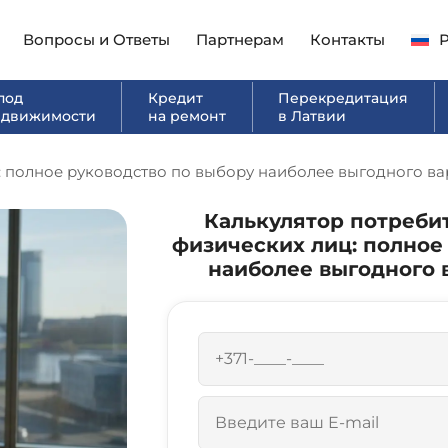
Вопросы и Ответы
Партнерам
Контакты
под
Кредит
Перекредитация
едвижимости
на ремонт
в Латвии
 полное руководство по выбору наиболее выгодного вар
Калькулятор потреби
физических лиц: полное
наиболее выгодного в