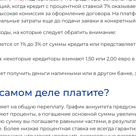
аций, когда кредит с процентной ставкой 7% оказыв
высокая комиссия за оформление договора. На платф
еальные затраты еще до подачи заявки в конкретный
ды, на которые следует обратить внимание:
ется от 1% до 3% от суммы кредита или представляе
 некоторые кредиторы взимают 1,50 или 2,00 евро 
ет получить деньги наличными или в другом банке, 
 самом деле платите?
ияет на общую переплату. График аннуитета преду
ляют проценты, а погашение основной суммы увеличи
ую сумму вы погашаете равными частями, в результа
Более низкая процентная ставка не всегда гарантир
емщика, что может увеличить ежемесячные расходы 