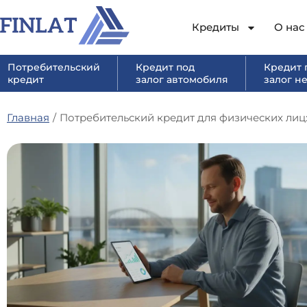
Кредиты
О нас
Потребительский
Кредит под
Кредит 
кредит
залог автомобиля
залог н
Главная
/
Потребительский кредит для физических лиц: