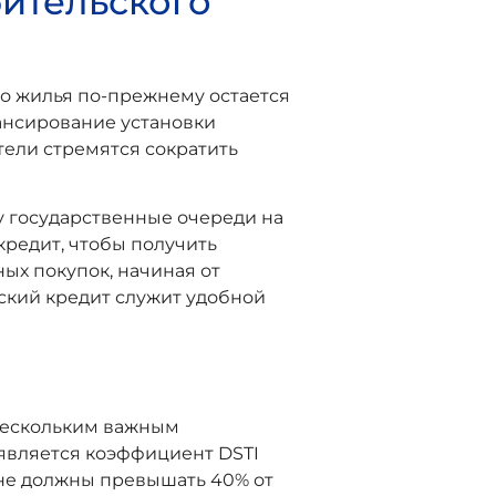
ительского
во жилья по-прежнему остается
ансирование установки
тели стремятся сократить
у государственные очереди на
кредит, чтобы получить
ых покупок, начиная от
ский кредит служит удобной
нескольким важным
 является коэффициент DSTI
а не должны превышать 40% от