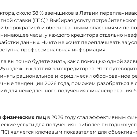
ктора, около 38 % заемщиков в Латвии переплачивают
тной ставки (ГПС)? Выбирая услугу потребительског
ой бюрократией и обоснованными опасениями по по
 занимающее часы, у каждого кредитора отдельно не
аботки данных. Никто не хочет переплачивать за ус
 доступна профессиональная информация.
ла вы точно будете знать, как с помощью одной заяв
5 надежных латвийских кредиторов. Этот путеводит
принять рациональное и юридически обоснованное 
чные тенденции 2026 года, поможем разобраться в 
вий для немедленного получения финансирования б
я физических лиц
в 2026 году стал эффективным фи
ские услуги для получения наиболее выгодных усл
ГПС) является ключевым показателем для объективно