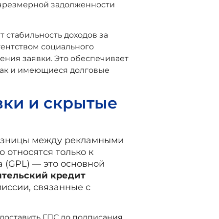
к чрезмерной задолженности
 стабильность доходов за
гентством социального
ения заявки. Это обеспечивает
 так и имеющиеся долговые
вки и скрытые
азницы между рекламными
 относятся только к
 (GPL) — это основной
ительский кредит
миссии, связанные с
доставить ГПС до подписания