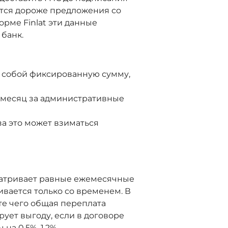
ается дороже предложения со
орме Finlat эти данные
 банк.
т собой фиксированную сумму,
в месяц за административные
за это может взиматься
сматривает равные ежемесячные
вается только со временем. В
те чего общая переплата
ует выгоду, если в договоре
на 0,5%–1,2%.