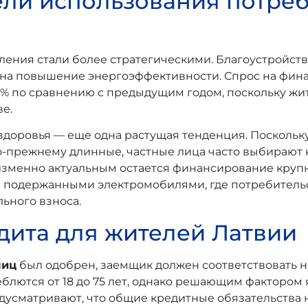
ли использования потреб
ления стали более стратегическими. Благоустройст
я на повышение энергоэффективности. Спрос на фин
8% по сравнению с предыдущим годом, поскольку жи
е.
доровья — еще одна растущая тенденция. Поскольк
о-прежнему длинные, частные лица часто выбирают 
зменно актуальным остается финансирование крупн
я подержанными электромобилями, где потребитель
ьного взноса.
дита для жителей Латвии
лиц
был одобрен, заемщик должен соответствовать 
блются от 18 до 75 лет, однако решающим фактором
предусматривают, что общие кредитные обязательств