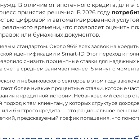
ужд. В отличие от ипотечного кредита, для эт
роцесс принятия решения. В 2026 году
потреби
остью цифровой и автоматизированной услугой
 реального времени, что позволяет оценить п
правок или бумажных документов.
левым стандартом. Около 96% всех заявок на кредит
кой идентификации и Smart-ID. Этот переход к пол
позволило снизить процентные ставки для надежных 
 счет в среднем занимает менее 15 минут с момента
ого и небанковского секторов в этом году заключа
гают более низкие процентные ставки, которые час
ования к кредитной истории. Небанковский сектор с
подход к тем клиентам, у которых структура доходо
 или быстрого кредита — это рациональное решение
четкий, предсказуемый график погашения, что помо