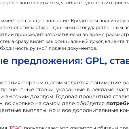
ль строго контролируется, чтобы предотвратить рис
 имеет решающее значение. Кредиторы анализируют
м технологиям обмен данными с Государственным а
атвии происходит автоматически во время рассмотр
истема сразу видит как официальный доход клиента,
обходимость ручной подачи документов.
ые предложения: GPL, ста
рования первым шагом является понимание р
роцентные ставки, указанные в рекламе, часто
и высоким доходом. Годовая процентная ставка
, во сколько на самом деле обойдется
потреб
оцентные выплаты, но и все дополнительные ко
вия
(PTAC)
подчеркивает, что кредиторы обязаны пре