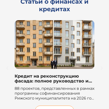
Статьи о финансах и
кредитах
ию
Автокредит для юридических
ство и
лиц в 2026 году: полное
руководство и сравнение
х в рамках
Знаете ли вы, что неправильный
году
ния
выбор способа финансирования для
 2026 год
расширения автопарка компании
енно...
может привести к...