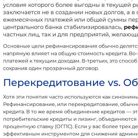
условия которого более выгодны в текущей 
заключается не в создании новых долгов, а 
ежемесячных платежей или общей суммы пере
центрального банка стабилизировалась,
реф
частных лиц, так и для предприятий, желающ
Основные цели рефинансирования обычно делятся н
напрямую влияет на общую стоимость кредита. Во-
платежей к текущим доходам. В-третьих, это спос
сохранив один прозрачный договор.
Перекредитование vs. О
Хотя эти понятия часто используются как синони
Рефинансирование, или перекредитование, обычно
кредита. В то же время объединение кредитов — э
потребительские кредиты и лизинг, объединяются
процентную ставку (ОГПС). Если у вас более трех
эффективным инструментом для снижения админис