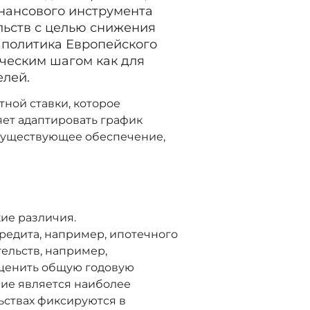
инансового инструмента
льств с целью снижения
 политика Европейского
ческим шагом как для
елей.
ной ставки, которое
яет адаптировать график
 существующее обеспечение,
ие различия.
редита, например, ипотечного
ельств, например,
оценить общую годовую
ние является наиболее
ствах фиксируются в