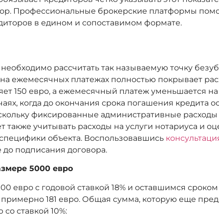
бор. Профессиональные брокерские платформы помо
диторов в едином и сопоставимом формате.
необходимо рассчитать так называемую точку безубыт
я на ежемесячных платежах полностью покрывает ра
яет 150 евро, а ежемесячный платеж уменьшается на 
чаях, когда до окончания срока погашения кредита о
скольку фиксированные административные расходы 
ет также учитывать расходы на услуги нотариуса и о
от специфики объекта. Воспользовавшись
консультаци
 до подписания договора.
азмере 5000 евро
000 евро с годовой ставкой 18% и оставшимся сроком
римерно 181 евро. Общая сумма, которую еще предс
со ставкой 10%: