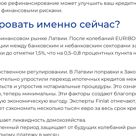
ное рефинансирование может улучшить ваш кредитн
ь финансовыми рисками.
ровать именно сейчас?
а финансовом рынке Латвии. После колебаний EURIB
ции между банковским и небанковским секторами за
о отметки 1,5%, что на 0,5–0,8 процентных пункта н
ственном регулировании. В Латвии поправки к Зако
ачительно упростили переход ипотечных кредитов ме
ств и упростив нотариальные процедуры. Это означ
о, теперь минимальны. Эти факторы создают благопр
 экономическую выгоду. Эксперты Finlat отмечают,
 сэкономить несколько тысяч евро за весь срок кре
ает ликвидность домохозяйства.
еленный период защищает от будущих колебаний рын
ному платежу в месяц.