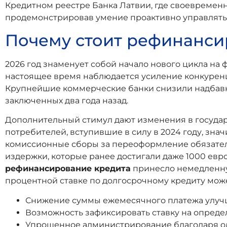
Кредитном реестре Банка Латвии, где своевремен
продемонстрировав умение проактивно управлят
Почему стоит рефинанси
2026 год знаменует собой начало нового цикла н
настоящее время наблюдается усиление конкурен
Крупнейшие коммерческие банки снизили надбавки д
заключенных два года назад.
Дополнительный стимул дают изменения в государ
потребителей, вступившие в силу в 2024 году, зн
комиссионные сборы за переоформление обязатель
издержки, которые ранее достигали даже 1000 евр
рефинансирование кредита
принесло немедленную
процентной ставке по долгосрочному кредиту может
Снижение суммы ежемесячного платежа улучш
Возможность зафиксировать ставку на опред
Упрощенное администрирование благодаря од