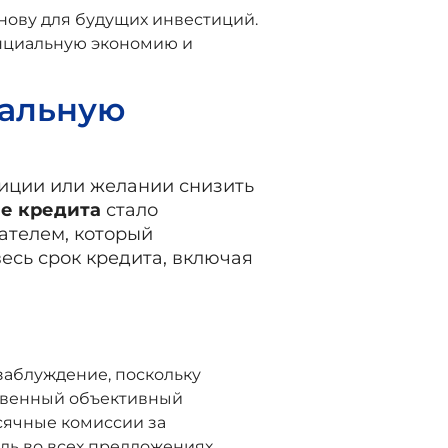
снову для будущих инвестиций.
енциальную экономию и
еальную
уиции или желании снизить
е кредита
стало
ателем, который
есь срок кредита, включая
 заблуждение, поскольку
нственный объективный
есячные комиссии за
ль во всех предложениях,