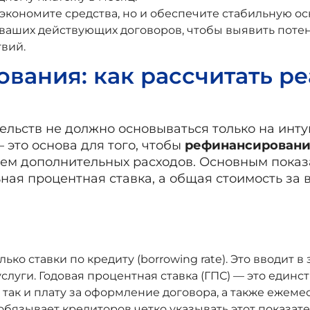
сэкономите средства, но и обеспечите стабильную о
т ваших действующих договоров, чтобы выявить пот
вий.
вания: как рассчитать р
льств не должно основываться только на инт
это основа для того, чтобы
рефинансировани
нем дополнительных расходов. Основным показ
ая процентная ставка, а общая стоимость за в
о ставки по кредиту (borrowing rate). Это вводит в
услуги. Годовая процентная ставка (ГПС) — это еди
, так и плату за оформление договора, а также ежем
обязывает кредиторов четко указывать этот показате