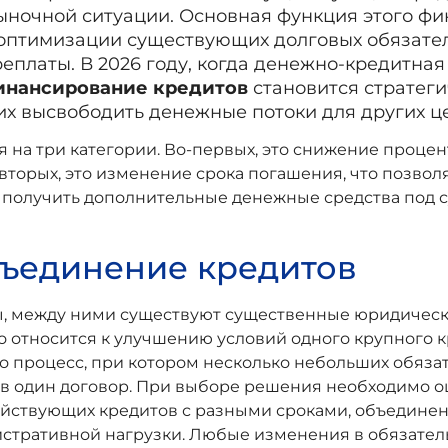
рыночной ситуации. Основная функция этого ф
в оптимизации существующих долговых обязате
платы. В 2026 году, когда денежно-кредитная
инансирование кредитов
становится стратеги
их высвободить денежные потоки для других ц
а три категории. Во-первых, это снижение процент
вторых, это изменение срока погашения, что позвол
об получить дополнительные денежные средства под
бъединение кредитов
мы, между ними существуют существенные юридическ
 относится к улучшению условий одного крупного к
то процесс, при котором несколько небольших обязат
 в один договор. При выборе решения необходимо 
 действующих кредитов с разными сроками, объедине
тративной нагрузки. Любые изменения в обязатель