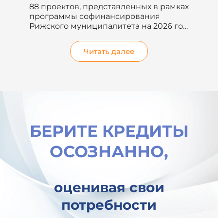
руководство и сравнение
амках
Знаете ли вы, что неправильный
выбор способа финансирования для
6 год
расширения автопарка компании
..
может привести к...
Читать далее
БЕРИТЕ КРЕДИТЫ
ОСОЗНАННО,
оценивая свои
потребности