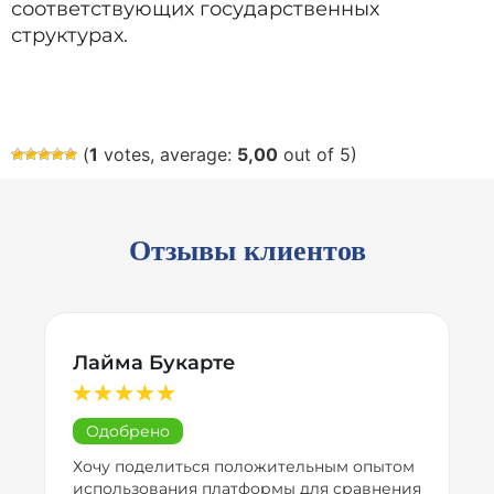
соответствующих государственных
структурах.
(
1
votes, average:
5,00
out of 5)
Отзывы клиентов
Янис Озолс
★
★
★
★
★
Одобрено
Оставляю благодарный отзыв за помощь
я
в решении моей проблемы. Несколько