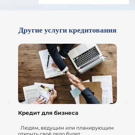
Другие услуги кредитования
Потребительский кредит
Кр
им
Потребительский кредит
Че
предназначен для получения нужной
фи