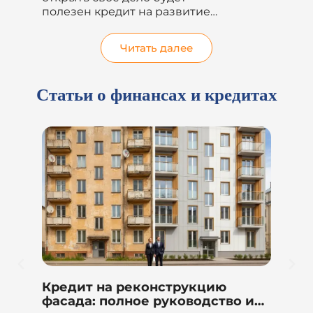
суммы денег на улучшение
кр
жилищных условий, погашение
на.
других кредитов...
Читать далее
Статьи о финансах и кредитах
Автокредит для юридических
 и
лиц в 2026 году: полное