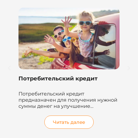
Потребительский кредит
Кр
им
Потребительский кредит
Че
предназначен для получения нужной
фи
суммы денег на улучшение
кр
жилищных условий, погашение
на..
других кредитов...
Читать далее