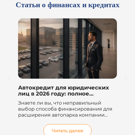
Статьи о финансах и кредитах
Автокредит для юридических
Би
и
лиц в 2026 году: полное
по
руководство и сравнение
пр
ках
Знаете ли вы, что неправильный
Де
20
выбор способа финансирования для
хо
год
расширения автопарка компании
то
может привести к...
бл
ус
Читать далее