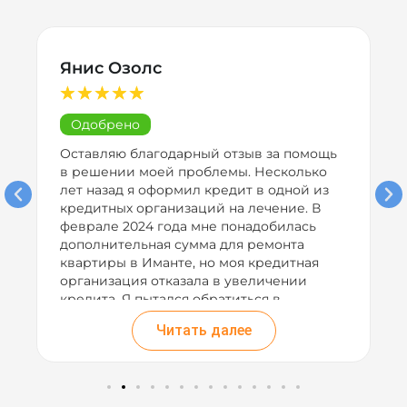
Янис Озолс
★
★
★
★
★
Одобрено
Оставляю благодарный отзыв за помощь
я
в решении моей проблемы. Несколько
лет назад я оформил кредит в одной из
кредитных организаций на лечение. В
феврале 2024 года мне понадобилась
дополнительная сумма для ремонта
квартиры в Иманте, но моя кредитная
х
организация отказала в увеличении
кредита. Я пытался обратиться в
различные банки для перекредитования,
Читать далее
но все отказывали. Услышал рекламу
вашей компании по радио и решил
попробовать оставить заявку. Ваша
команда успешно организовала