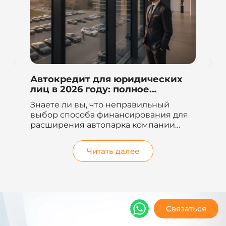
Автокредит для юридических
Би
и
лиц в 2026 году: полное
по
руководство и сравнение
пр
ках
Знаете ли вы, что неправильный
Де
20
выбор способа финансирования для
хо
год
расширения автопарка компании
то
может привести к...
бл
ус
Читать далее
Связаться