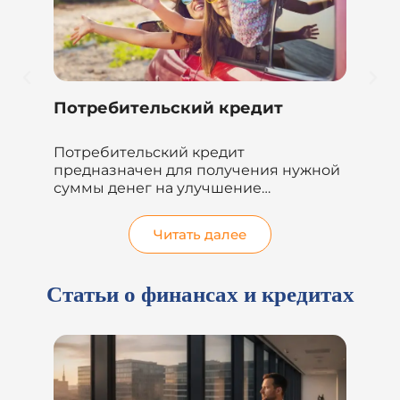
Потребительский кредит
Кр
им
Потребительский кредит
Че
предназначен для получения нужной
фи
суммы денег на улучшение
кр
жилищных условий, погашение
на..
других кредитов...
Читать далее
Статьи о финансах и кредитах