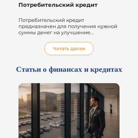
Потребительский кредит
Кр
им
Потребительский кредит
Че
предназначен для получения нужной
фи
суммы денег на улучшение
кр
жилищных условий, погашение
на..
других кредитов...
Читать далее
Статьи о финансах и кредитах