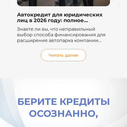
Автокредит для юридических
Би
и
лиц в 2026 году: полное
по
руководство и сравнение
пр
ках
Знаете ли вы, что неправильный
Де
20
выбор способа финансирования для
хо
год
расширения автопарка компании
то
может привести к...
бл
ус
Читать далее
БЕРИТЕ КРЕДИТЫ
ОСОЗНАННО,