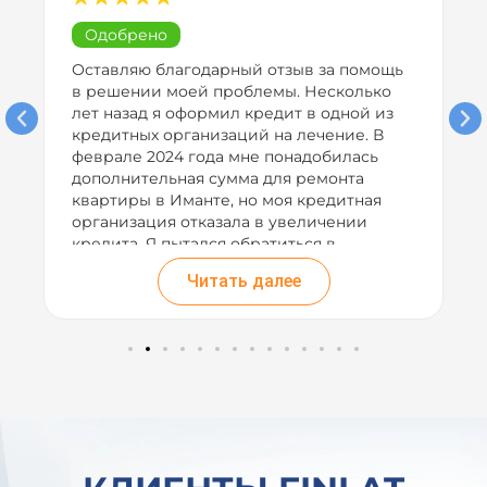
Одобрено
Оставляю благодарный отзыв за помощь
я
в решении моей проблемы. Несколько
лет назад я оформил кредит в одной из
кредитных организаций на лечение. В
феврале 2024 года мне понадобилась
дополнительная сумма для ремонта
квартиры в Иманте, но моя кредитная
х
организация отказала в увеличении
кредита. Я пытался обратиться в
различные банки для перекредитования,
Читать далее
но все отказывали. Услышал рекламу
вашей компании по радио и решил
попробовать оставить заявку. Ваша
команда успешно организовала
перекредитование с одной организации
м
в другую и под значительно более низкий
процент. Благодарю вас за помощь в
такой сложной ситуации!