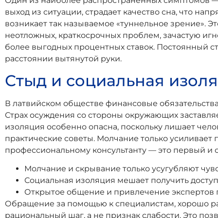
Один из наиболее распространённых симптомов — 
выход из ситуации, страдает качество сна, что на
возникает так называемое «туннельное зрение». Э
неотложных, краткосрочных проблем, зачастую иг
более выгодных процентных ставок. Постоянный стр
расстоянии вытянутой руки.
Стыд и социальная изол
В латвийском обществе финансовые обязательства
Страх осуждения со стороны окружающих заставляе
изоляция особенно опасна, поскольку лишает чел
практические советы. Молчание только усиливает
профессиональному консультанту — это первый и с
Молчание и скрывание только усугубляют чувс
Социальная изоляция мешает получить доступ 
Открытое общение и привлечение экспертов 
Обращение за помощью к специалистам, хорошо р
рациональный шаг, а не признак слабости. Это по