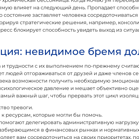
хроническая бессонница. Когда ночью ум перебирае
прямую влияет на следующий день. Пропадает способн
то состояние заставляет человека сосредоточивать
норируя стратегические решения, например, консол
есс блокирует способность увидеть выход из ситуац
яция: невидимое бремя до
 и трудности с их выполнением по-прежнему считаю
т людей отгораживаться от друзей и даже членов се
овека возможности получить необходимую эмоциона
 психологическое давление и мешает объективно оц
амый важный шаг, чтобы прервать этот цикл изоляц
тво тревоги.
к ресурсам, которые могли бы помочь.
помогают делегировать административную нагрузку
азбирающимся в финансовых рынках и нормативных 
зволяет вам сосредоточиться на своих приоритетах,