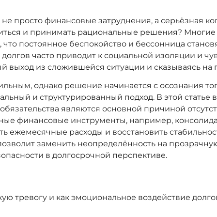
то не просто финансовые затруднения, а серьёзная ко
иться и принимать рациональные решения? Многие 
что постоянное беспокойство и бессонница становя
олгов часто приводит к социальной изоляции и чувс
ый выход из сложившейся ситуации и сказываясь на 
ильным, однако решение начинается с осознания то
альный и структурированный подход. В этой статье в
обязательства являются основной причиной отсутст
етные финансовые инструменты, например, консолид
 ежемесячные расходы и восстановить стабильность 
 позволит заменить неопределённость на прозрачн
зопасности в долгосрочной перспективе.
ую тревогу и как эмоциональное воздействие долго