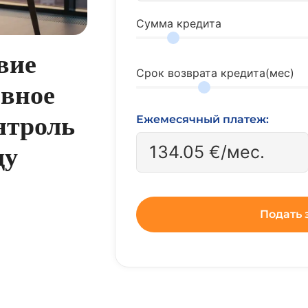
Сумма кредита
вие
Срок возврата кредита(мес)
евное
нтроль
Ежемесячный платеж:
134.05
€/мес.
ду
Подать 