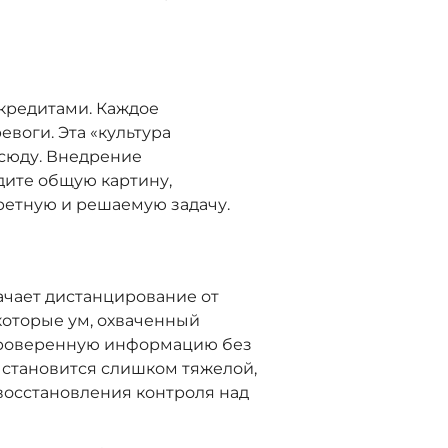
кредитами. Каждое
воги. Эта «культура
всюду. Внедрение
дите общую картину,
ретную и решаемую задачу.
ачает дистанцирование от
которые ум, охваченный
я проверенную информацию без
а становится слишком тяжелой,
осстановления контроля над