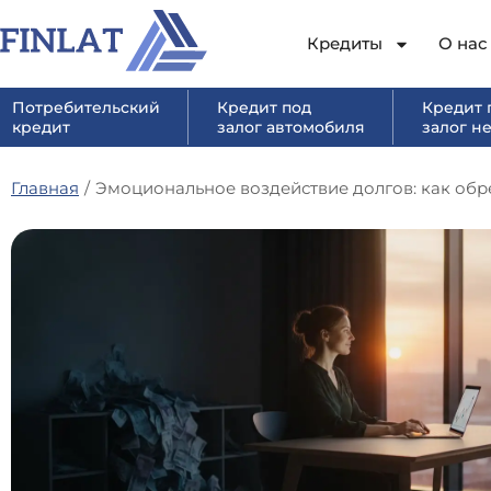
Кредиты
О нас
Потребительский
Кредит под
Кредит 
кредит
залог автомобиля
залог н
Главная
/
Эмоциональное воздействие долгов: как обр