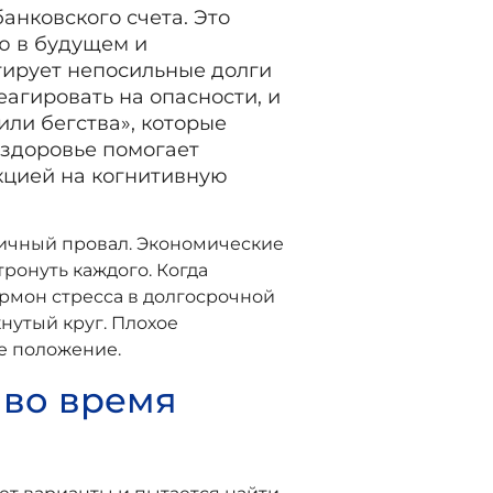
анковского счета. Это
ю в будущем и
тирует непосильные долги
еагировать на опасности, и
ли бегства», которые
 здоровье помогает
кцией на когнитивную
 личный провал. Экономические
ронуть каждого. Когда
ормон стресса в долгосрочной
нутый круг. Плохое
е положение.
 во время