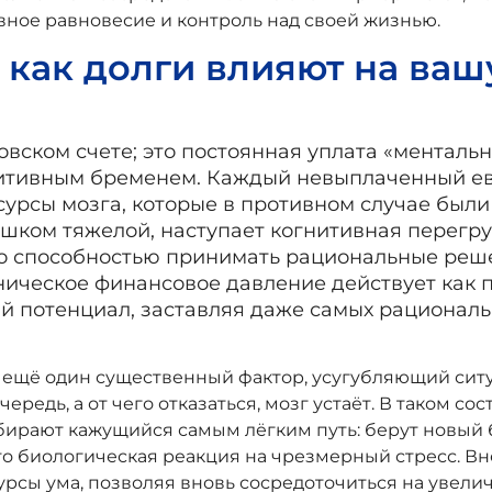
ное равновесие и контроль над своей жизнью.
 как долги влияют на ваш
овском счете; это постоянная уплата «ментальн
нитивным бременем. Каждый невыплаченный ев
рсы мозга, которые в противном случае были
лишком тяжелой, наступает когнитивная перегр
о способностью принимать рациональные реше
оническое финансовое давление действует как
ый потенциал, заставляя даже самых рационал
 — ещё один существенный фактор, усугубляющий сит
ередь, а от чего отказаться, мозг устаёт. В таком со
бирают кажущийся самым лёгким путь: берут новый 
Это биологическая реакция на чрезмерный стресс. В
рсы ума, позволяя вновь сосредоточиться на увели