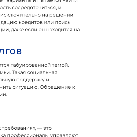
т варианты и пытается найти
ость сосредоточиться, и
ся исключительно на решении
идацию кредитов или поиск
ии, даже если он находится на
лгов
тся табуированной темой.
мьи. Такая социальная
льную поддержку и
енить ситуацию. Обращение к
ии.
.
требованиях, — это
 пока профессионалы управляют