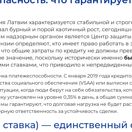
ия Латвии характеризуется стабильной и строг
вал бурный и порой хаотичный рост, сегодняш
ным надзорным органом является Центр защиты 
зии определяют, кто имеет право работать в 
 что общие затраты по кредиту не должны прев
ое значение, поскольку исторически именно
бы
ими ставками, что приводило к непредвиденн
нка платежеспособности. С января 2019 года кредит
ства социального обеспечения (VSAA) или выписки с
туации, когда люди берут на себя обязательства, ко
у установлен на уровне 0,35% в день, а общая сум
ы гарантируют, что долговая нагрузка не будет рас
ерную ответственность за устойчивость сделки.
я ставка) — единственный