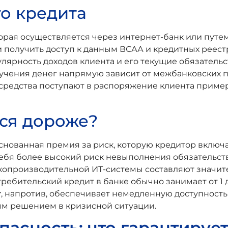
о кредита
рая осуществляется через интернет-банк или путем 
ки получить доступ к данным ВСАА и кредитных реест
ярность доходов клиента и его текущие обязательс
учения денег напрямую зависит от межбанковских п
 средства поступают в распоряжение клиента пример
тся дороже?
основанная премия за риск, которую кредитор включа
 себя более высокий риск невыполнения обязательс
копроизводительной ИТ-системы составляют значит
ребительский кредит в банке обычно занимает от 1 д
т
, напротив, обеспечивает немедленную доступность 
ым решением в кризисной ситуации.
пасность: что гарантируе