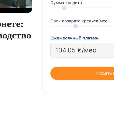
Сумма кредита
нете:
Срок возврата кредита(мес)
водство
Ежемесячный платеж:
134.05
€/мес.
Подать 