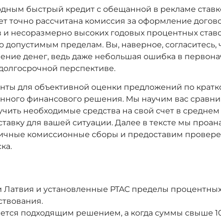
ыгодным быстрый кредит с обещанной в рекламе став
т точно рассчитана комиссия за оформление дого
 и несоразмерно высоких годовых процентных ставок
допустимым пределам. Вы, наверное, согласитесь, 
ение денег, ведь даже небольшая ошибка в первона
 долгосрочной перспективе.
енты для объективной оценки предложений по крат
нного финансового решения. Мы научим вас сравни
ить необходимые средства на свой счет в среднем з
авку для вашей ситуации. Далее в тексте мы проа
пичные комиссионные сборы и предоставим провере
ка.
Латвия и установленные PTAC пределы процентных 
ствования.
ется подходящим решением, а когда суммы свыше 1