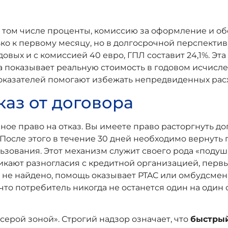
 в том числе проценты, комиссию за оформление и о
ько к первому месяцу, но в долгосрочной перспектив
довых и с комиссией 40 евро, ГПЛ составит 24,1%. Эт
а показывает реальную стоимость в годовом исчисл
оказателей помогают избежать непредвиденных рас
каз от договора
ное право на отказ. Вы имеете право расторгнуть д
После этого в течение 30 дней необходимо вернуть
зования. Этот механизм служит своего рода «подушк
икают разногласия с кредитной организацией, перв
не найдено, помощь оказывает PTAC или омбудсмен
 что потребитель никогда не останется один на один
серой зоной». Строгий надзор означает, что
быстрый